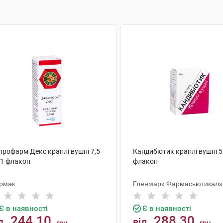
профарм Декс краплі вушні 7,5
Кандибіотик краплі вушні 5
 1 флакон
флакон
рмак
Гленмарк Фармасьютикалз
Є в наявності
Є в наявності
244.10
288.30
д
від