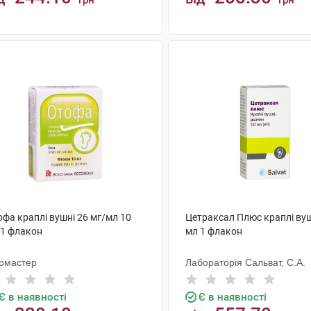
грн
грн
КУПИТИ
КУПИТИ
фа краплі вушні 26 мг/мл 10
Цетраксал Плюс краплі вуш
 1 флакон
мл 1 флакон
рмастер
Лабораторія Сальват, С.А.
Є в наявності
Є в наявності