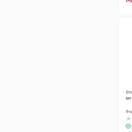
Ото
мл
Фа