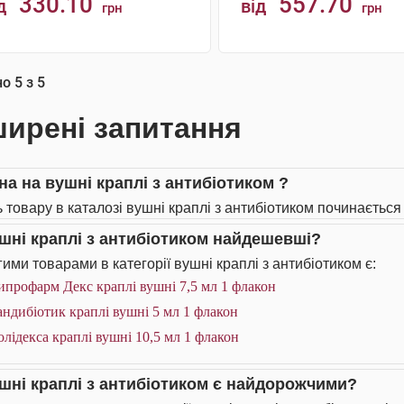
330.10
557.70
д
від
грн
грн
КУПИТИ
КУПИТИ
но
5
з
5
ирені запитання
на на вушні краплі з антибіотиком ?
 товару в каталозі вушні краплі з антибіотиком починається 
ушні краплі з антибіотиком найдешевші?
ими товарами в категорії вушні краплі з антибіотиком є:
профарм Декс краплі вушні 7,5 мл 1 флакон
ндибіотик краплі вушні 5 мл 1 флакон
лідекса краплі вушні 10,5 мл 1 флакон
ушні краплі з антибіотиком є найдорожчими?