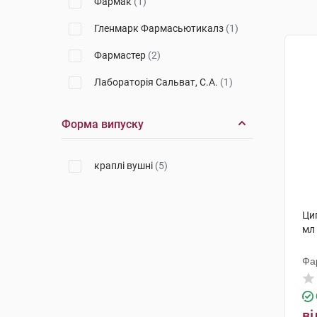
Фармак
(1)
Гленмарк Фармасьютикалз
(1)
Фармастер
(2)
Лабораторія Сальват, С.А.
(1)
Форма випуску
краплі вушні
(5)
Ци
мл
Фа
ві