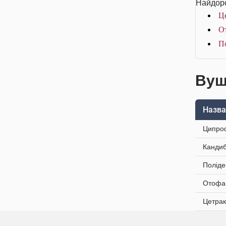
Найдоро
Це
От
По
Вушн
Назва
Ципроф
Кандиб
Поліде
Отофа 
Цетрак