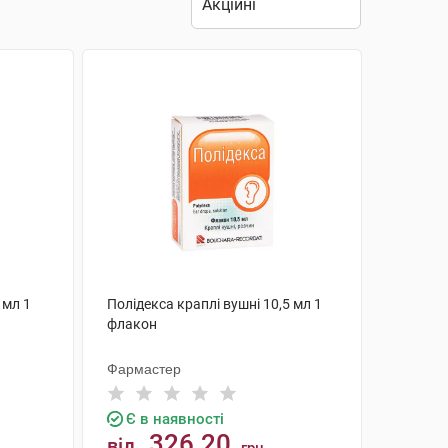
 мл 1
Полідекса краплі вушні 10,5 мл 1
флакон
Фармастер
Є в наявності
326.20
від