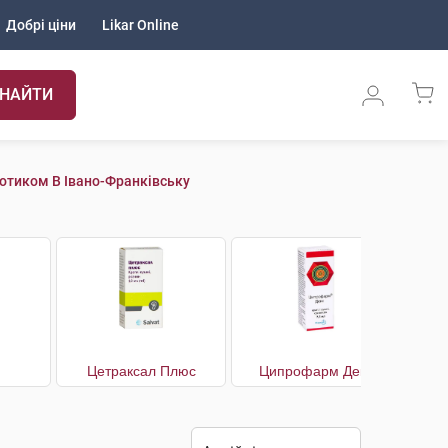
Добрі ціни
Likar Online
НАЙТИ
іотиком В Івано-Франківську
Цетраксал Плюс
Ципрофарм Декс