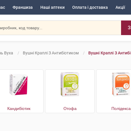
нас
Франшиза
Наші аптеки
Оплата і доставка
Акції
З
ь Вуха
Вушні Краплі З Антибіотиком
Вушні Краплі З Антиб
Кандибіотик
Отофа
Полідекса