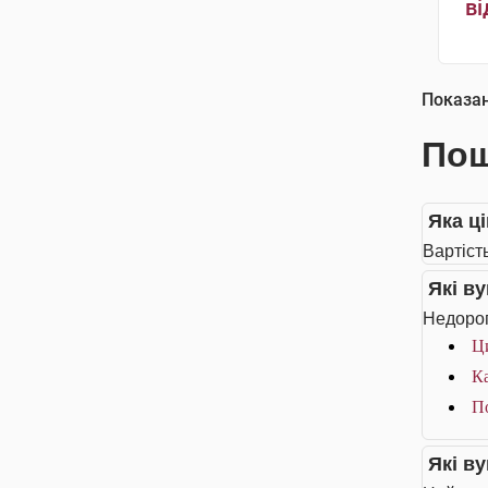
ві
Показа
Пош
Яка ці
Вартість
Які в
Недорог
Ци
Ка
По
Які в