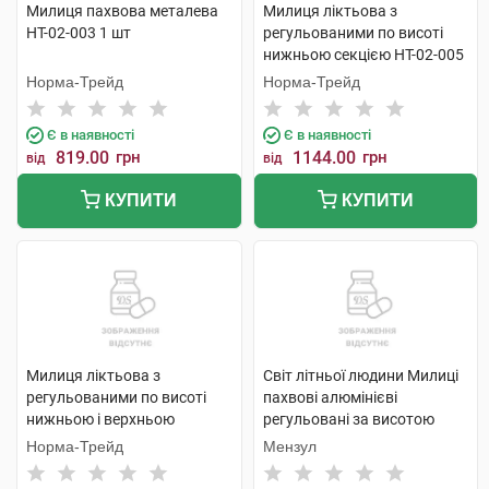
Милиця пахвова металева
Милиця ліктьова з
НТ-02-003 1 шт
регульованими по висоті
нижньою секцією НТ-02-005
1 шт
Норма-Трейд
Норма-Трейд
Є в наявності
Є в наявності
819.00
грн
1144.00
грн
від
від
КУПИТИ
КУПИТИ
Милиця ліктьова з
Світ літньої людини Милиці
регульованими по висоті
пахвові алюмінієві
нижньою і верхньою
регульовані за висотою
секціями НТ-02-008 1 шт
двостійкові з м'якими
Норма-Трейд
Мензул
опорами розмір M
KJT906BM 1 пара