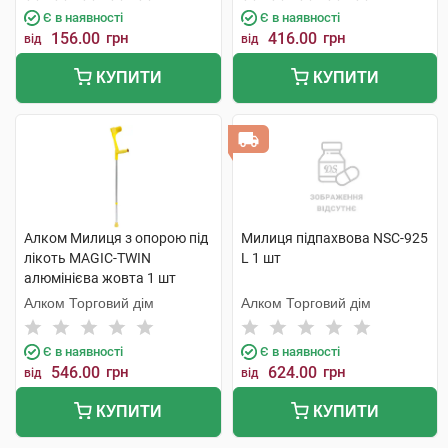
Є в наявності
Є в наявності
156.00
грн
416.00
грн
від
від
КУПИТИ
КУПИТИ
Алком Милиця з опорою під
Милиця підпахвова NSC-925
лікоть MAGIC-TWIN
L 1 шт
алюмінієва жовта 1 шт
Алком Торговий дім
Алком Торговий дім
Є в наявності
Є в наявності
546.00
грн
624.00
грн
від
від
КУПИТИ
КУПИТИ