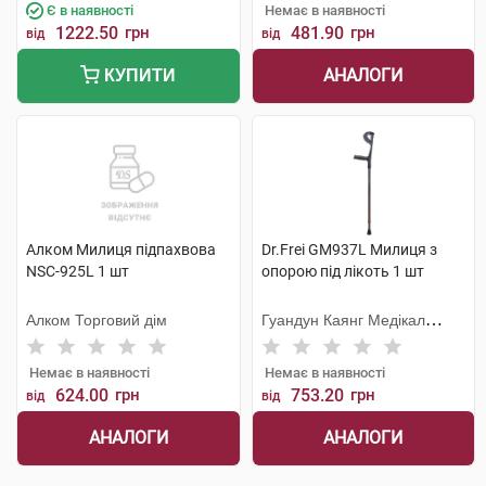
Є в наявності
Немає в наявності
1222.50
грн
481.90
грн
від
від
АНАЛОГИ
КУПИТИ
Алком Милиця підпахвова
Dr.Frei GM937L Милиця з
NSC-925L 1 шт
опорою під лікоть 1 шт
Алком Торговий дім
Гуандун Каянг Медікал
Технолоджі
Немає в наявності
Немає в наявності
624.00
грн
753.20
грн
від
від
АНАЛОГИ
АНАЛОГИ