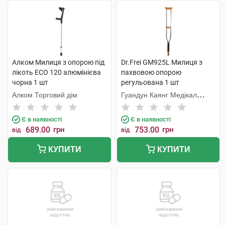
Алком Милиця з опорою під
Dr.Frei GM925L Милиця з
лікоть ECO 120 алюмінієва
пахвовою опорою
чорна 1 шт
регульована 1 шт
Алком Торговий дім
Гуандун Каянг Медікал
Технолоджі
Є в наявності
Є в наявності
689.00
грн
753.00
грн
від
від
КУПИТИ
КУПИТИ