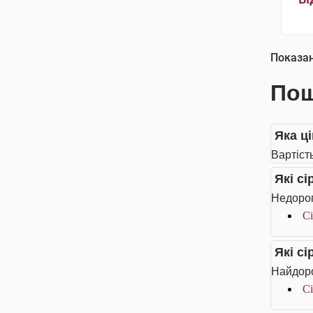
Показа
Пош
Яка ці
Вартість
Які с
Недорог
Сі
Які с
Найдоро
Сі