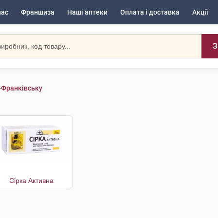
нас
Франшиза
Наші аптеки
Оплата і доставка
Акції
З
о-Франківську
Сірка Активна