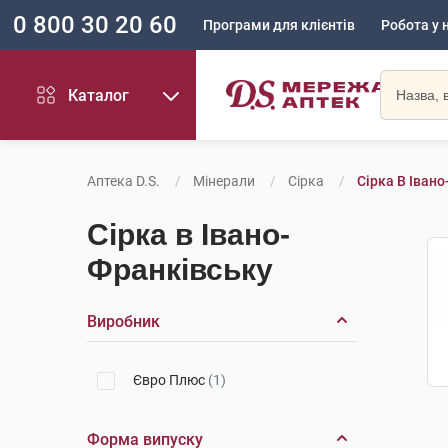
0 800 30 20 60
Програми для клієнтів
Робота у 
Каталог
Аптека D.S.
Мінерали
Сірка
Сірка В Іван
Сірка в Івано-
Франківську
Виробник
Євро Плюс
(1)
Форма випуску