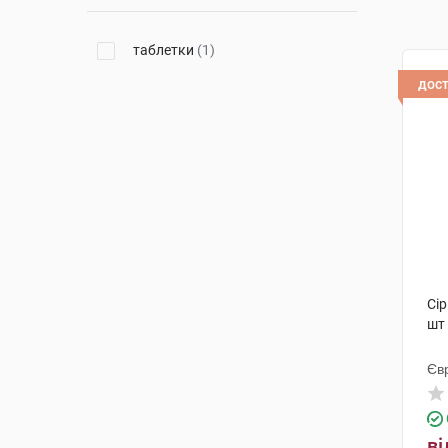
таблетки
(1)
дос
Сір
шт
Єв
ві