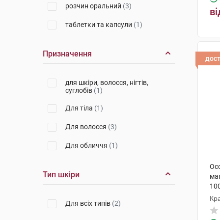
розчин оральний
(3)
ві
Антон Хюбнер
(1)
таблетки та капсули
(1)
Мібе ГмбХ Арцнайміттель
(1)
Актілайф Нутрішн ТОВ
(1)
Призначення
дос
Др. Густав Кляйн
(3)
для шкіри, волосся, нігтів,
Natures Plus
(1)
суглобів
(1)
Юва Санте Інтернешинал
Для тіла
(1)
(3)
Бовіос фарм
Для волосся
(1)
(3)
Нов Фудс
Для обличчя
(1)
(1)
Панацея Хербалс
(1)
Осо
Тип шкіри
маг
Томпсон & Каппер Лімітед
(1)
10
Кра
Source Naturals Inc
(2)
Для всіх типів
(2)