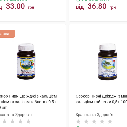
33.00
36.80
д
від
грн
грн
КУПИТИ
КУПИТИ
тавка
кор Пивні Дріжджі з кальцієм,
Осокор Пивні Дріжджі з маг
нієм та залізом таблетки 0,5 г
кальцієм таблетки 0,5 г 10
0 шт
сота та Здоров'я
Красота та Здоров'я