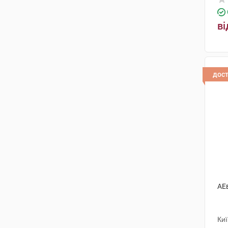
ві
дос
АЕ
Киї