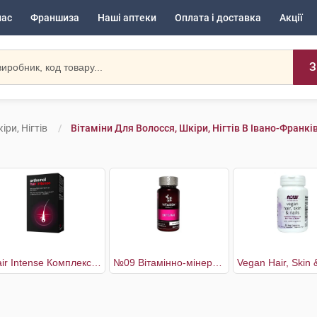
нас
Франшиза
Наші аптеки
Оплата і доставка
Акції
З
іри, Нігтів
Вітаміни Для Волосся, Шкіри, Нігтів В Івано-Франкі
Hair Intense Комплекс для покращення стану та відновлення волосся 30 днів
№09 Вітамінно-мінеральний комплекс Біотин Макс