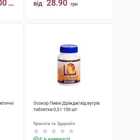
00
28.90
від
грн
КУПИТИ
етичні
Осокор Пивні Дріжджі від вугрів
таблетки 0,5 г 150 шт
Красота та Здоров'я
Є в наявності