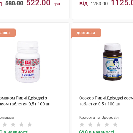
522.00
1125.
д
580.00
від
1250.00
грн
грн
КУПИТИ
КУПИТИ
тавка
доставка
рмаком Пивні Дріжджі з
Осокор Пивні Дріжджі косм
ком таблетки 0,5 г 100 шт
таблетки 0,5 г 100 шт
рмаком
Красота та Здоров'я
Є в наявності
Є в наявності