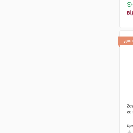
ві
дос
Zes
ка
Де