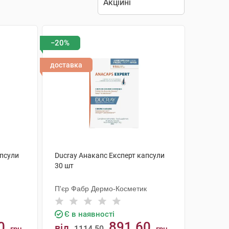
−20%
доставка
апсули
Ducray Анакапс Експерт капсули
30 шт
П'єр Фабр Дермо-Косметик
Є в наявності
0
891.60
від
1114.50