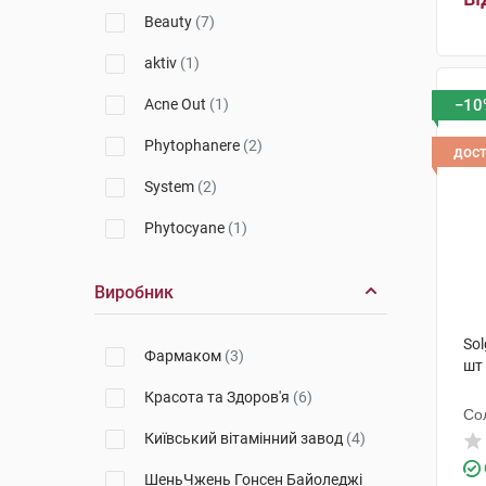
Solgar
(4)
Beauty
(7)
Biotrade
(2)
aktiv
(1)
Ducray
(2)
Acne Out
(1)
−10
Phyto
(3)
Phytophanere
(2)
дос
Orthomol
(1)
System
(2)
Phytocyane
(1)
Виробник
Sol
Фармаком
(3)
шт
Красота та Здоров'я
(6)
Со
Київський вітамінний завод
(4)
ШеньЧжень Гонсен Байоледжі