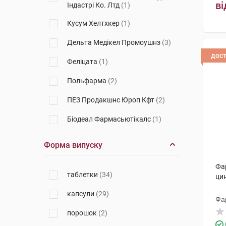
ві
Індастрі Ко. Лтд
(1)
Кусум Хелтхкер
(1)
Дельта Медікел Промоушнз
(3)
дос
Феліцата
(1)
Польфарма
(2)
ПЕЗ Продакшнс Юроп Кфт
(2)
Біодеал Фармасьютікалс
(1)
Чарлі ПП
(1)
Форма випуску
Дойче Хомеопаті-Уніон
(1)
Фа
таблетки
(34)
Квайссер Фарма
(5)
цин
капсули
(29)
Іннофарма
(2)
Фа
порошок
(2)
ШеньЧжень Юнісон Біо-Тек Ко.
Лтд
(1)