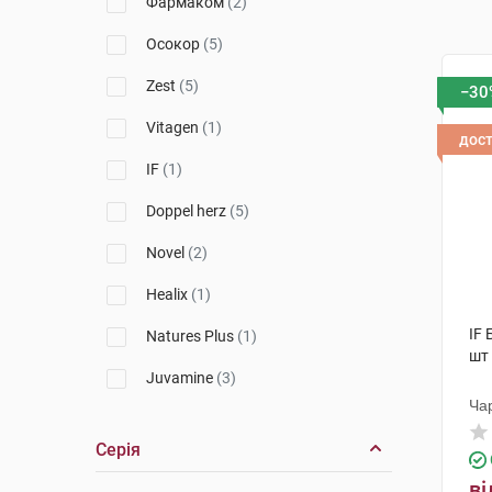
Фармаком
(2)
Осокор
(5)
Zest
(5)
−30
Vitagen
(1)
дос
IF
(1)
Doppel herz
(5)
Novel
(2)
Healix
(1)
IF 
Natures Plus
(1)
шт
Juvamine
(3)
Ча
NOW
(1)
Серія
Source Naturals
(2)
ві