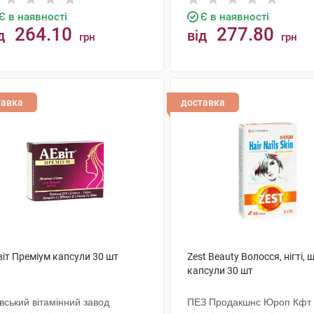
Є в наявності
Є в наявності
264.10
277.80
д
від
грн
грн
КУПИТИ
КУПИТИ
тавка
доставка
віт Преміум капсули 30 шт
Zest Beauty Волосся, нігті, 
капсули 30 шт
вський вітамінний завод
ПЕЗ Продакшнс Юроп Кфт