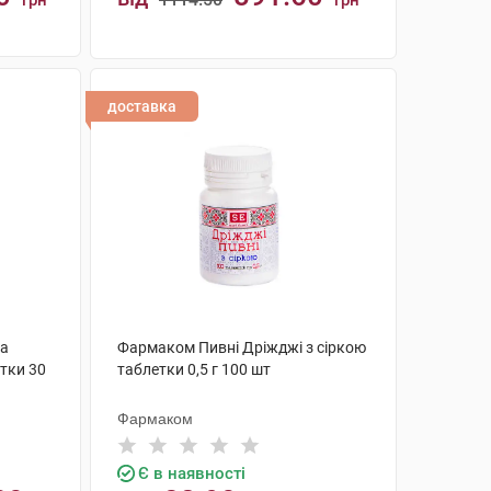
грн
грн
КУПИТИ
доставка
та
Фармаком Пивні Дріжджі з сіркою
етки 30
таблетки 0,5 г 100 шт
Фармаком
Є в наявності