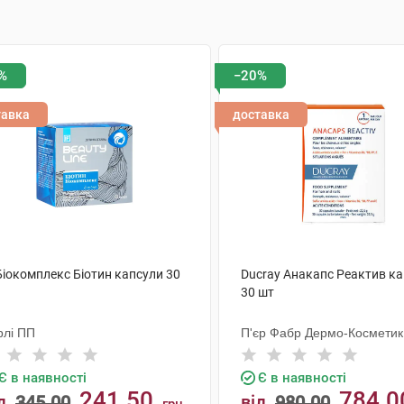
%
−20%
тавка
доставка
Біокомплекс Біотин капсули 30
Ducray Анакапс Реактив к
30 шт
рлі ПП
П'єр Фабр Дермо-Косметик
Є в наявності
Є в наявності
241.50
784.0
д
345.00
від
980.00