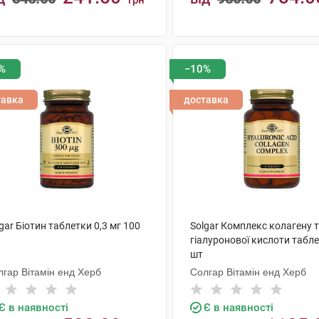
грн
КУПИТИ
КУПИТИ
%
−10%
тавка
доставка
gar Біотин таблетки 0,3 мг 100
Solgar Комплекс колагену 
гіалуронової кислоти табл
шт
лгар Вітамін енд Херб
Солгар Вітамін енд Херб
Є в наявності
Є в наявності