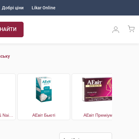
Добрі ціни
Likar Online
НАЙТИ
вську
Vegan Hair, Skin & Nails Краса та здоров'я
АЕвіт Бьюті
АЕвіт Преміум