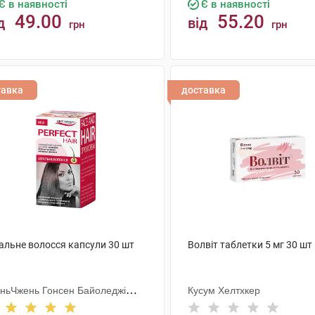
Є в наявності
Є в наявності
49.00
55.20
д
від
грн
грн
КУПИТИ
КУПИТИ
тавка
доставка
еальне волосся капсули 30 шт
Волвіт таблетки 5 мг 30 шт
ньЧжень Гонсен Байоледжі
Кусум Хелтхкер
астрі Ко. Лтд