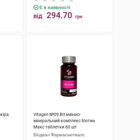
Є в наявності
294.70
від
грн
КУПИТИ
шкіра
Vitagen №09 Вітамінно-
мінеральний комплекс Біотин
Макс таблетки 60 шт
Біодеал Фармасьютікалс