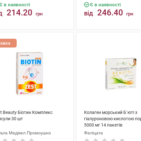
Є в наявності
Є в наявності
214.20
246.40
д
від
грн
грн
КУПИТИ
КУПИТИ
тавка
t Beauty Біотин Комплекс
Колаген морський Б`юті з
псули 30 шт
гіалуроновою кислотою п
5000 мг 14 пакетів
льта Медікел Промоушнз
Феліцата