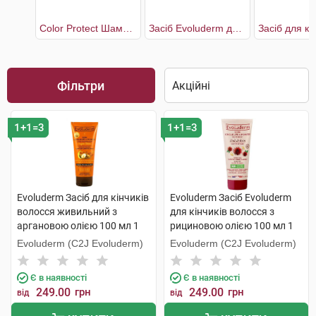
Color Protect Шампунь для захисту кольору волосся жіночий
Засіб Evoluderm для кінчиків волосся з рициновою олією
Фільтри
1+1=3
1+1=3
Evoluderm Засіб для кінчиків
Evoluderm Засіб Evoluderm
волосся живильний з
для кінчиків волосся з
аргановою олією 100 мл 1
рициновою олією 100 мл 1
туба
туба
Evoluderm (C2J Evoluderm)
Evoluderm (C2J Evoluderm)
Є в наявності
Є в наявності
249.00
грн
249.00
грн
від
від