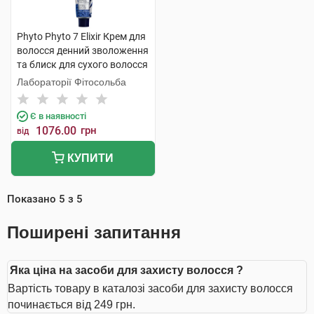
Phyto Phyto 7 Elixir Крем для
волосся денний зволоження
та блиск для сухого волосся
100 мл 1 шт
Лабораторії Фітосольба
Є в наявності
1076.00
грн
від
КУПИТИ
Показано
5
з
5
Поширені запитання
Яка ціна на засоби для захисту волосся ?
Вартість товару в каталозі засоби для захисту волосся
починається від 249 грн.