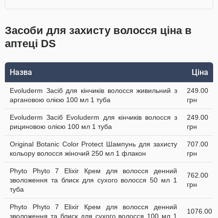
Засоби для захисту волосся ціна в
аптеці DS
Назва
Ціна
Evoluderm Засіб для кінчиків волосся живильний з
249.00
аргановою олією 100 мл 1 туба
грн
Evoluderm Засіб Evoluderm для кінчиків волосся з
249.00
рициновою олією 100 мл 1 туба
грн
Original Botanic Color Protect Шампунь для захисту
707.00
кольору волосся жіночий 250 мл 1 флакон
грн
Phyto Phyto 7 Elixir Крем для волосся денний
762.00
зволоження та блиск для сухого волосся 50 мл 1
грн
туба
Phyto Phyto 7 Elixir Крем для волосся денний
1076.00
зволоження та блиск для сухого волосся 100 мл 1