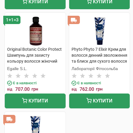
КУПИТИ
КУПИТИ
1+1=3
Original Botanic Color Protect
Phyto Phyto 7 Elixir Крем для
Шампунь для захисту
волосся денний зволоження
кольору волосся жіночий
та блиск для сухого волосся
250 мл 1 флакон
50 мл 1 туба
Egalle S.L.
Лабораторії Фітосольба
Є в наявності
Є в наявності
707.00
грн
762.00
грн
від
від
КУПИТИ
КУПИТИ