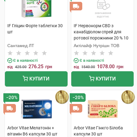
Транквілізатори (анксіолітики)
IF Гліцин Форте таблетки 30
IF Нервонорм CBD з
шт
канабідіолом спрей для
ротової порожнини 20 % 10
мл 1 флакон
Сантамед ЛТ
Актілайф Нутрішн ТОВ
Є в наявності
Є в наявності
276.25
1078.00
грн
грн
від
425.00
від
1540.00
КУПИТИ
КУПИТИ
−20%
−20%
Arbor Vitae Мелатонін +
Arbor Vitae Гінкго Білоба
вітамін В6 капсули 30 шт
капсули 30 шт