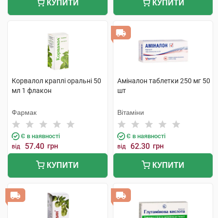
КУПИТИ
КУПИТИ
Корвалол краплі оральні 50
Аміналон таблетки 250 мг 50
мл 1 флакон
шт
Фармак
Вітаміни
Є в наявності
Є в наявності
57.40
грн
62.30
грн
від
від
КУПИТИ
КУПИТИ