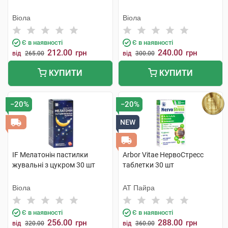
Віола
Віола
Є в наявності
Є в наявності
212.00
240.00
грн
грн
від
265.00
від
300.00
КУПИТИ
КУПИТИ
−20%
−20%
NEW
IF Мелатонін пастилки
Arbor Vitae НервоСтресс
жувальні з цукром 30 шт
таблетки 30 шт
Віола
АТ Пайра
Є в наявності
Є в наявності
256.00
288.00
грн
грн
від
320.00
від
360.00