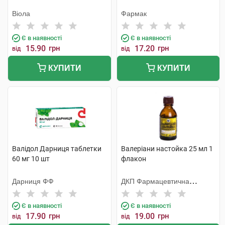
Віола
Фармак
Є в наявності
Є в наявності
15.90
грн
17.20
грн
від
від
КУПИТИ
КУПИТИ
Валідол Дарниця таблетки
Валеріани настойка 25 мл 1
60 мг 10 шт
флакон
Дарниця ФФ
ДКП Фармацевтична
фабрика
Є в наявності
Є в наявності
17.90
грн
19.00
грн
від
від