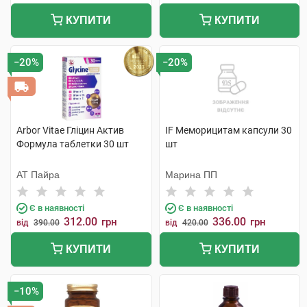
КУПИТИ
КУПИТИ
−20%
−20%
Arbor Vitae Гліцин Актив
IF Меморицитам капсули 30
Формула таблетки 30 шт
шт
АТ Пайра
Марина ПП
Є в наявності
Є в наявності
312.00
336.00
грн
грн
від
390.00
від
420.00
КУПИТИ
КУПИТИ
−10%