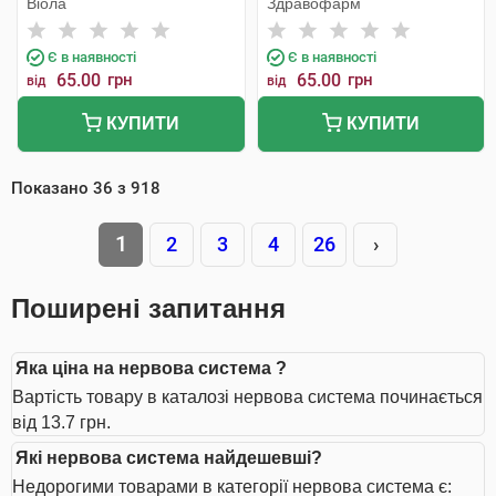
Віола
Здравофарм
Є в наявності
Є в наявності
65.00
грн
65.00
грн
від
від
КУПИТИ
КУПИТИ
Показано
36
з
918
1
2
3
4
26
›
Поширені запитання
Яка ціна на нервова система ?
Вартість товару в каталозі нервова система починається
від 13.7 грн.
Які нервова система найдешевші?
Недорогими товарами в категорії нервова система є: