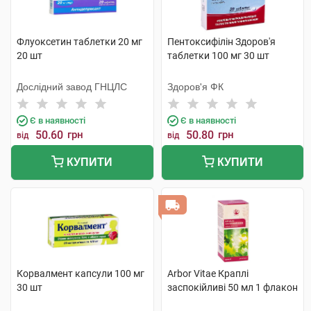
Флуоксетин таблетки 20 мг
Пентоксифілін Здоров'я
20 шт
таблетки 100 мг 30 шт
Дослідний завод ГНЦЛС
Здоров'я ФК
Є в наявності
Є в наявності
50.60
грн
50.80
грн
від
від
КУПИТИ
КУПИТИ
Корвалмент капсули 100 мг
Arbor Vitae Краплі
30 шт
заспокійливі 50 мл 1 флакон