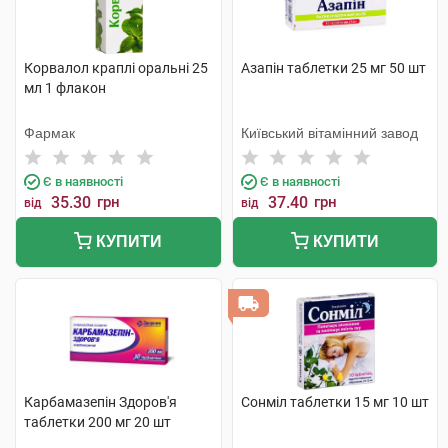
Корвалол краплі оральні 25
Азапін таблетки 25 мг 50 шт
мл 1 флакон
Фармак
Київський вітамінний завод
Є в наявності
Є в наявності
35.30
грн
37.40
грн
від
від
КУПИТИ
КУПИТИ
Карбамазепін Здоров'я
Сонміл таблетки 15 мг 10 шт
таблетки 200 мг 20 шт