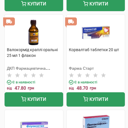
КУПИТИ
КУПИТИ
Валокормід краплі оральні
Корвалтаб таблетки 20 шт
25 мл 1 флакон
ДКП Фармацевтична
Фарма Старт
фабрика
Є в наявності
Є в наявності
47.80
грн
48.70
грн
від
від
КУПИТИ
КУПИТИ