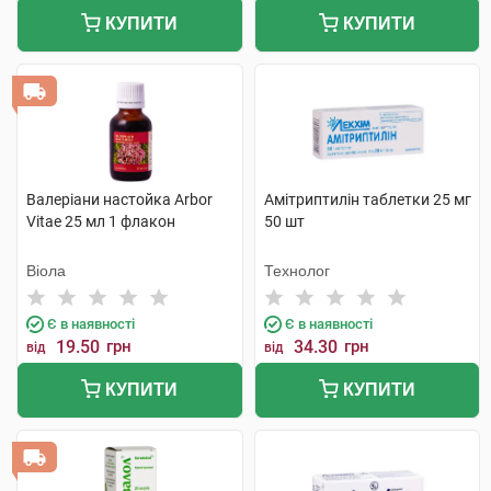
КУПИТИ
КУПИТИ
Валеріани настойка Arbor
Амітриптилін таблетки 25 мг
Vitae 25 мл 1 флакон
50 шт
Віола
Технолог
Є в наявності
Є в наявності
19.50
грн
34.30
грн
від
від
КУПИТИ
КУПИТИ