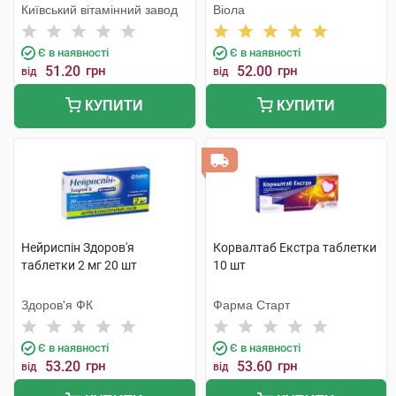
Київський вітамінний завод
Віола
Є в наявності
Є в наявності
51.20
грн
52.00
грн
від
від
КУПИТИ
КУПИТИ
Нейриспін Здоров'я
Корвалтаб Екстра таблетки
таблетки 2 мг 20 шт
10 шт
Здоров'я ФК
Фарма Старт
Є в наявності
Є в наявності
53.20
грн
53.60
грн
від
від