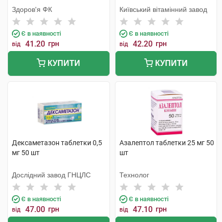
Здоров'я ФК
Київський вітамінний завод
Є в наявності
Є в наявності
41.20
грн
42.20
грн
від
від
КУПИТИ
КУПИТИ
Дексаметазон таблетки 0,5
Азалептол таблетки 25 мг 50
мг 50 шт
шт
Дослідний завод ГНЦЛС
Технолог
Є в наявності
Є в наявності
47.00
грн
47.10
грн
від
від