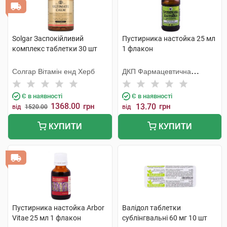
Solgar Заспокійливий
Пустирника настойка 25 мл
комплекс таблетки 30 шт
1 флакон
Солгар Вітамін енд Херб
ДКП Фармацевтична
фабрика
Є в наявності
Є в наявності
1368.00
грн
13.70
грн
від
1520.00
від
КУПИТИ
КУПИТИ
Пустирника настойка Arbor
Валідол таблетки
Vitae 25 мл 1 флакон
сублінгвальні 60 мг 10 шт