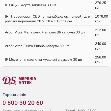
276.25
IF Гліцин Форте таблетки 30 шт
грн
IF Нервонорм CBD з канабідіолом спрей для
1078.00
ротової порожнини 20 % 10 мл 1 флакон
грн
212.00
Arbor Vitae Мелатонін + вітамін В6 капсули 30 шт
грн
240.00
Arbor Vitae Гінкго Білоба капсули 30 шт
грн
256.00
IF Мелатонін пастилки жувальні з цукром 30 шт
грн
Гаряча лінія
0 800 30 20 60
Безкоштовно зі стаціонарних і
Будні:
8:00 - 21:00