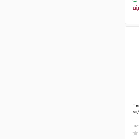
ві
Пен
мг
Інф