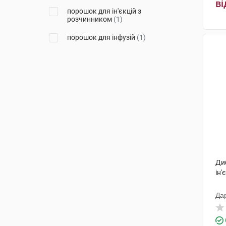
ві
порошок для ін'єкцій з
розчинником
(1)
порошок для інфузій
(1)
Ди
ін'
Да