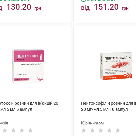
130.20
151.20
д
від
грн
грн
КУПИТИ
КУПИТИ
токсін розчин для ін'єкцій 20
Пентоксифілін розчин для і
/мл 5 мл 5 ампул
20 мг/мл 5 мл 10 ампул
узія
Юрія-Фарм