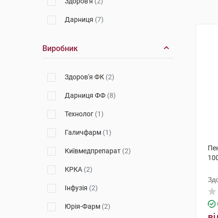
Здоров'я
(2)
Дарниця
(7)
Виробник
Здоров'я ФК
(2)
Дарниця ФФ
(8)
Технолог
(1)
Галичфарм
(1)
Пе
Київмедпрепарат
(2)
100
КРКА
(2)
Зд
Інфузія
(2)
Юрія-Фарм
(2)
ві