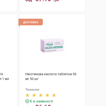
грн
КУПИТИ
доставка
'я
Нікотинова кислота таблетки 50
л 1 мл
мг 50 шт
Технолог
Є в наявності