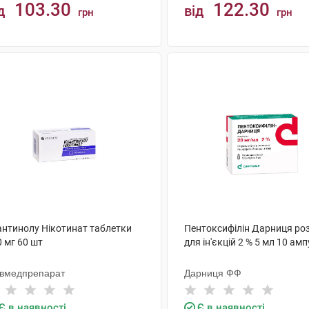
103.30
122.30
д
від
грн
грн
КУПИТИ
КУПИТИ
антинолу Нікотинат таблетки
Пентоксифілін Дарниця ро
 мг 60 шт
для ін'єкцій 2 % 5 мл 10 ам
ївмедпрепарат
Дарниця ФФ
Є в наявності
Є в наявності