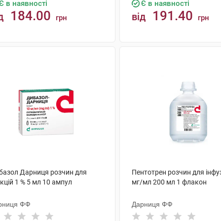
Є в наявності
Є в наявності
184.00
191.40
д
від
грн
грн
КУПИТИ
КУПИТИ
базол Дарниця розчин для
Пентотрен розчин для інфуз
єкцій 1 % 5 мл 10 ампул
мг/мл 200 мл 1 флакон
рниця ФФ
Дарниця ФФ