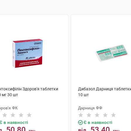
нтоксифілін Здоров'я таблетки
Дибазол Дарниця таблетки
 мг 30 шт
10 шт
оров'я ФК
Дарниця ФФ
Є в наявності
Є в наявності
50.80
53.40
д
від