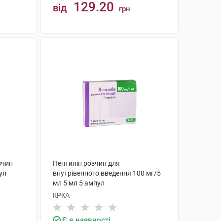
129.20
від
грн
КУПИТИ
зчин
Пентилін розчин для
пул
внутрівенного введення 100 мг/5
мл 5 мл 5 ампул
КРКА
Є в наявності