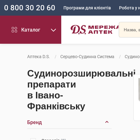
0 800 30 20 60
Програми для клієнтів
Робота у 
Каталог
Аптека D.S.
Серцево-Судинна Система
Судино
Судинорозширювальні
препарати
в Івано-
Франківську
Бренд