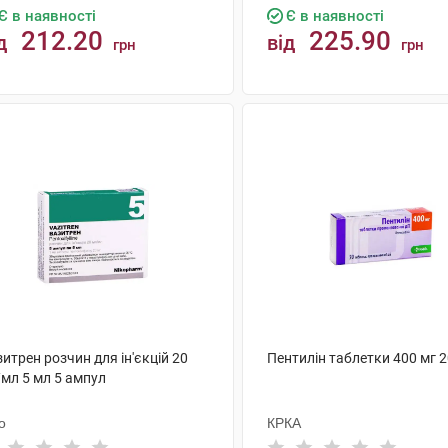
Є в наявності
Є в наявності
212.20
225.90
д
від
грн
грн
КУПИТИ
КУПИТИ
итрен розчин для ін'єкцій 20
Пентилін таблетки 400 мг 
/мл 5 мл 5 ампул
о
КРКА