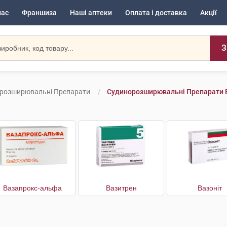
нас
Франшиза
Наші аптеки
Оплата і доставка
Акції
З
розширювальні Препарати
Судинорозширювальні Препарати В
Вазапрокс-альфа
Вазитрен
Вазоніт