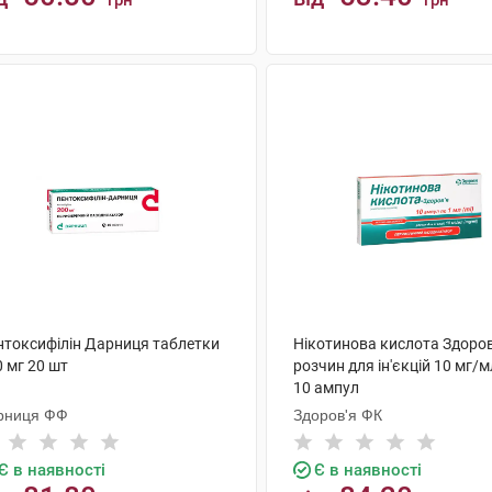
грн
грн
КУПИТИ
КУПИТИ
нтоксифілін Дарниця таблетки
Нікотинова кислота Здоров
 мг 20 шт
розчин для ін'єкцій 10 мг/м
10 ампул
рниця ФФ
Здоров'я ФК
Є в наявності
Є в наявності