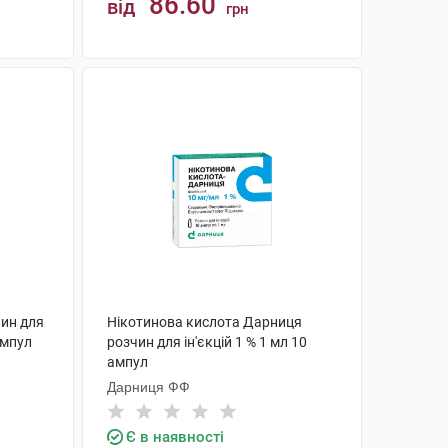
86.60
від
грн
КУПИТИ
чин для
Нікотинова кислота Дарниця
ампул
розчин для ін'єкцій 1 % 1 мл 10
ампул
Дарниця ФФ
Є в наявності