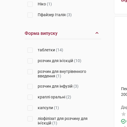
Ніко
(1)
Пфайзер Італія
(3)
Кусум Хелтхкер
(1)
Форма випуску
Г.Л.Фарма
(1)
Цефак
(2)
таблетки
(14)
Фарма Старт
(2)
розчин для ін'єкцій
(10)
Фармекс Груп
(1)
розчин для внутрівенного
введення
(1)
Біологіше Хайльміттель Хеель
(1)
розчин для інфузій
(3)
Пе
Пфайзер Менюфекчуринг
200
краплі оральні
(2)
Бельгія
(1)
Да
капсули
(1)
Ромфарм Компані
(1)
ліофілізат для розчину для
ін'єкцій
(1)