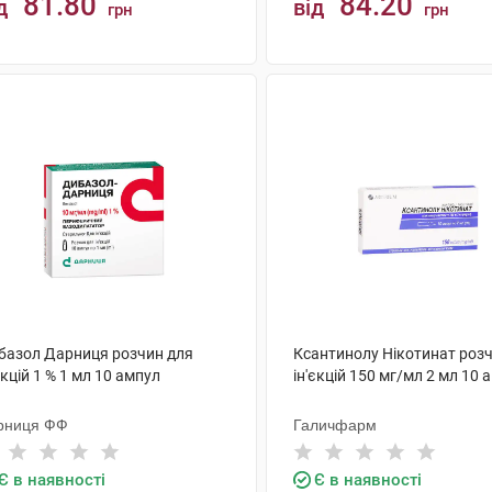
81.80
84.20
д
від
грн
грн
КУПИТИ
КУПИТИ
базол Дарниця розчин для
Ксантинолу Нікотинат роз
єкцій 1 % 1 мл 10 ампул
ін'єкцій 150 мг/мл 2 мл 10 
рниця ФФ
Галичфарм
Є в наявності
Є в наявності