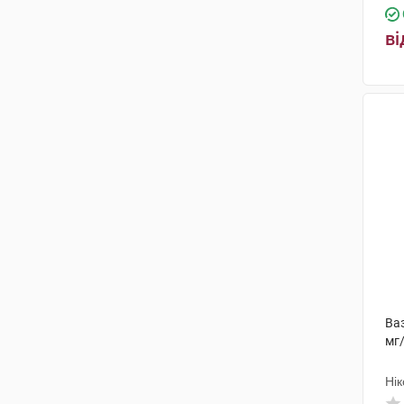
ві
Ваз
мг
Нік