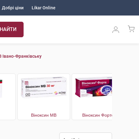
Добрі ціни
Likar Online
НАЙТИ
 Івано-Франківську
Віноксин МВ
Віноксин Форте