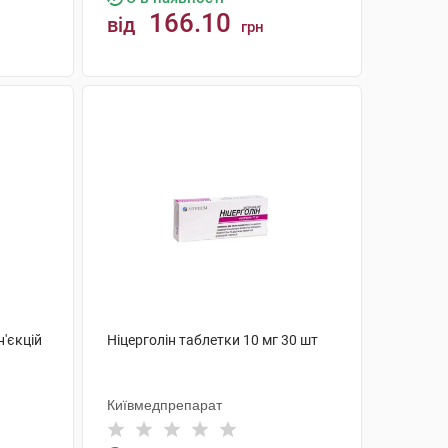
166.10
від
грн
КУПИТИ
н'єкцій
Ніцерголін таблетки 10 мг 30 шт
Київмедпрепарат