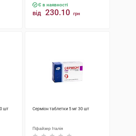
Є в наявності
230.10
від
грн
КУПИТИ
20 шт
Серміон таблетки 5 мг 30 шт
Пфайзер Італія