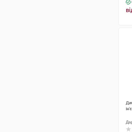
ві
Ди
ін'
Да