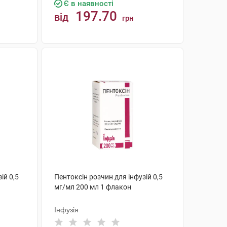
Є в наявності
197.70
від
грн
КУПИТИ
ій 0,5
Пентоксін розчин для інфузій 0,5
мг/мл 200 мл 1 флакон
Інфузія