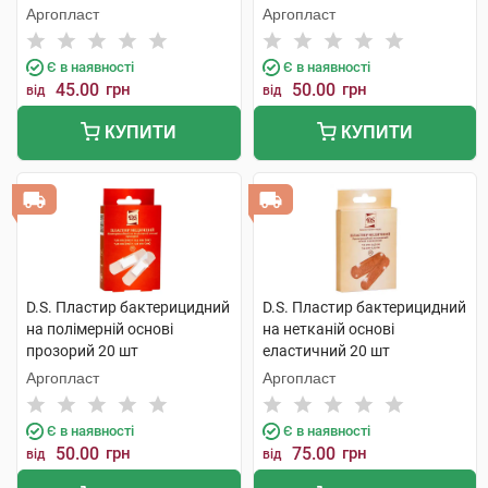
шт
х 2,5 см 10 шт
Аргопласт
Аргопласт
Є в наявності
Є в наявності
45.00
грн
50.00
грн
від
від
КУПИТИ
КУПИТИ
D.S. Пластир бактерицидний
D.S. Пластир бактерицидний
на полімерній основі
на нетканій основі
прозорий 20 шт
еластичний 20 шт
Аргопласт
Аргопласт
Є в наявності
Є в наявності
50.00
грн
75.00
грн
від
від