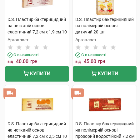
D.S. Пластир бактерицидний
D.S. Пластир бактерицидний
на нетканій основі
на полімерній основі
еластичний 7,2 см х 1,9 см 10
дитячий 20 шт
шт
Аргопласт
Аргопласт
Є в наявності
Є в наявності
40.00
грн
45.00
грн
від
від
КУПИТИ
КУПИТИ
D.S. Пластир бактерицидний
D.S. Пластир бактерицидний
на нетканій основі
на полімерній основі
еластичний 7,2 см х 2,5 см 10
прозорий водостійкий 7,2 см