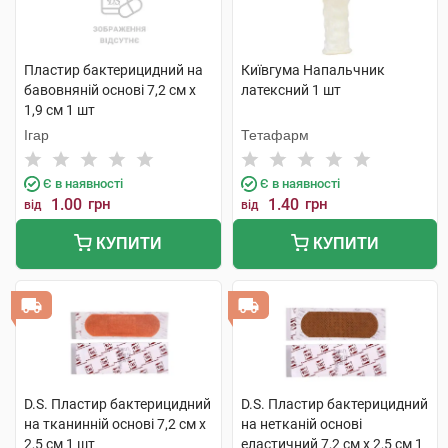
Пластир бактерицидний на
Київгума Напальчник
бавовняній основі 7,2 см х
латексний 1 шт
1,9 см 1 шт
Ігар
Тетафарм
Є в наявності
Є в наявності
1.00
грн
1.40
грн
від
від
КУПИТИ
КУПИТИ
D.S. Пластир бактерицидний
D.S. Пластир бактерицидний
на тканинній основі 7,2 см х
на нетканій основі
2,5 см 1 шт
еластичний 7,2 см х 2,5 см 1