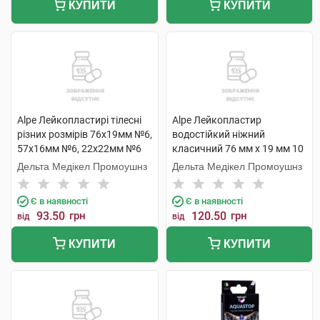
КУПИТИ
КУПИТИ
Alpe Лейкопластирі тілесні
Alpe Лейкопластир
різних розмірів 76х19мм №6,
водостійкий ніжний
57х16мм №6, 22х22мм №6
класичний 76 мм x 19 мм 10
18 шт
шт
Дельта Медікел Промоушнз
Дельта Медікел Промоушнз
Є в наявності
Є в наявності
93.50
грн
120.50
грн
від
від
КУПИТИ
КУПИТИ