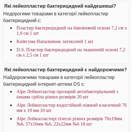
Які лейкопластир бактерицидний найдешевші?
Недорогими товарами в категорії лейкопластир
бактерицидний є:
Пластир бактерицидний на бавовняній основі 7,2 см х
1,9 см 1 шт
Київгума Напальчник латексний 1 шт
D.S. Пластир бактерицидний на тканинній основі 7,2
см х 2,5 см 1 шт
Які лейкопластир бактерицидний є найдорожчими?
Найдорожчими товарами в категорії лейкопластир
бактерицидний інтернет-аптеки DS є:
Alpe Лейкопластир прозорий антибактеріальний з
іонами срібла різних розмірів 20 шт
Alpe Лейкопластир водостійкий ніжний класичний 76
мм x 19 мм 10 шт
Alpe Лейкопластирі тілесні різних розмірів 76х19мм
№6, 57х16мм №6, 22х22мм №6 18 шт