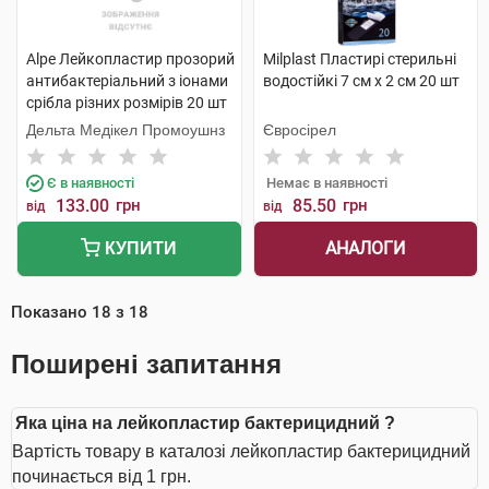
Alpe Лейкопластир прозорий
Milplast Пластирі стерильні
антибактеріальний з іонами
водостійкі 7 см х 2 см 20 шт
срібла різних розмірів 20 шт
Дельта Медікел Промоушнз
Євросірел
Є в наявності
Немає в наявності
133.00
грн
85.50
грн
від
від
АНАЛОГИ
КУПИТИ
Показано
18
з
18
Поширені запитання
Яка ціна на лейкопластир бактерицидний ?
Вартість товару в каталозі лейкопластир бактерицидний
починається від 1 грн.