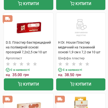
КУПИТИ
КУПИТИ
D.S. Пластир бактерицидний
H Dr. House Пластир
на полімерній основі
медичний на тканинній
прозорий 7,2х2,5 см 10 шт
основі 1,9 см х 7,2 см 10 шт
Аргопласт
Шиффа пластир
Є в наявності
Є в наявності
35.00
грн
38.50
грн
від
від
КУПИТИ
КУПИТИ