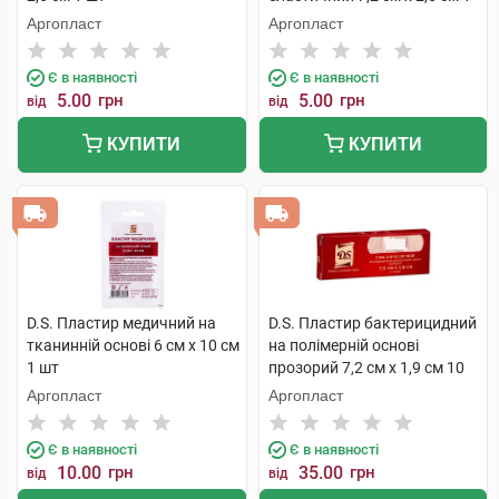
шт
Аргопласт
Аргопласт
Є в наявності
Є в наявності
5.00
грн
5.00
грн
від
від
КУПИТИ
КУПИТИ
D.S. Пластир медичний на
D.S. Пластир бактерицидний
тканинній основі 6 см х 10 см
на полімерній основі
1 шт
прозорий 7,2 см х 1,9 см 10
шт
Аргопласт
Аргопласт
Є в наявності
Є в наявності
10.00
грн
35.00
грн
від
від