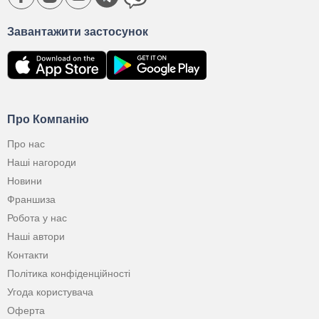
Завантажити застосунок
Про Компанію
Про нас
Наші нагороди
Новини
Франшиза
Робота у нас
Наші автори
Контакти
Політика конфіденційності
Угода користувача
Оферта