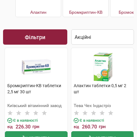
Алактин
Бромкриптин-КВ
Бромокр
Фільтри
Бромкриптин-КВ таблетки
Алактин таблетки 0,5 мг 2
2,5 мг 30 шт
шт
Київський вітамінний завод
Тева Чех Індастріз
Є в наявності
Є в наявності
226.30
грн
260.70
грн
від
від