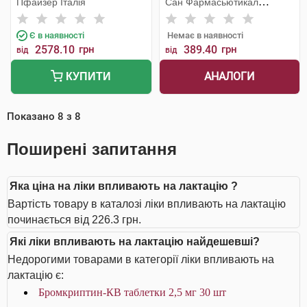
Пфайзер Італія
Сан Фармасьютикал
Індастріз
Є в наявності
Немає в наявності
2578.10
грн
389.40
грн
від
від
АНАЛОГИ
КУПИТИ
Показано
8
з
8
Поширені запитання
Яка ціна на ліки впливають на лактацію ?
Вартість товару в каталозі ліки впливають на лактацію
починається від 226.3 грн.
Які ліки впливають на лактацію найдешевші?
Недорогими товарами в категорії ліки впливають на
лактацію є:
Бромкриптин-КВ таблетки 2,5 мг 30 шт