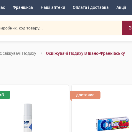
нас
Франшиза
Наші аптеки
Оплата і доставка
Акції
З
Освіжувачі Подиху
Освіжувачі Подиху В Івано-Франківську
=3
доставка