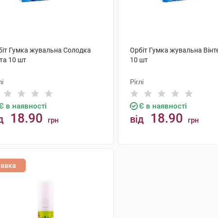
біт Гумка жувальна Солодка
Орбіт Гумка жувальна Він
та 10 шт
10 шт
лі
Ріглі
Є в наявності
Є в наявності
18.90
18.90
д
від
грн
грн
КУПИТИ
КУПИТИ
тавка