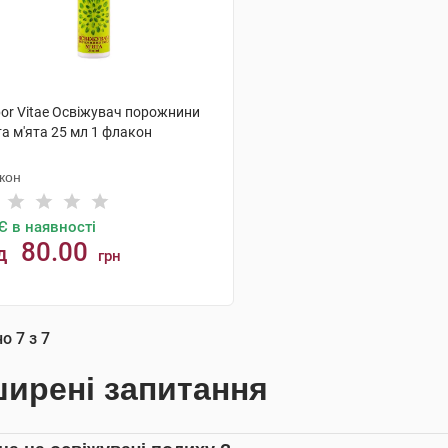
bor Vitae Освіжувач порожнини
а м'ята 25 мл 1 флакон
кон
Є в наявності
80.00
д
грн
КУПИТИ
но
7
з
7
ирені запитання