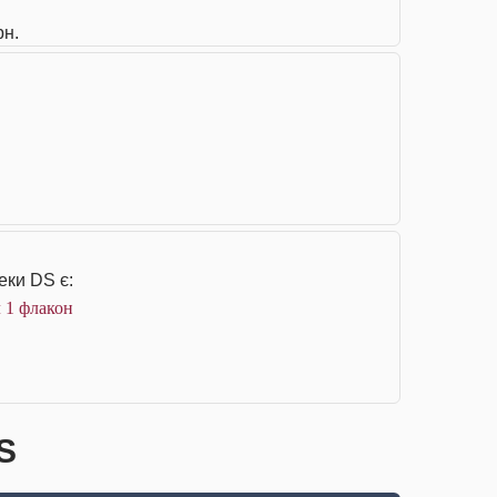
рн.
еки DS є:
 1 флакон
S