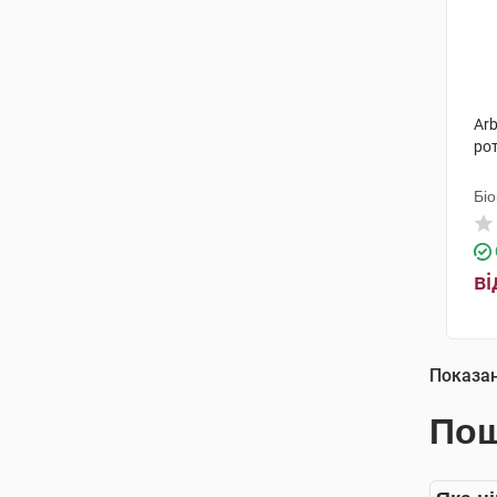
Ar
рот
Біо
ві
Показа
Пош