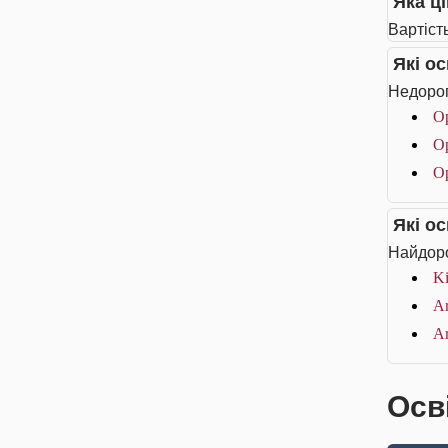
Яка ц
Вартість
Які о
Недорог
О
О
Ор
Які о
Найдоро
Ki
Ar
Ar
Осв