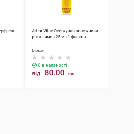
терфреш
Arbor Vitae Освіжувач порожнини
рота лимон 25 мл 1 флакон
Біокон
Є в наявності
80.00
від
грн
КУПИТИ