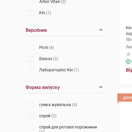
Arbor Vitae
(2)
Kin
(1)
Kin
Виробник
по
10
Лаб
Ріглі
(4)
Біокон
(2)
ві
Лабораторіос Кін
(1)
Форма випуску
дос
гумка жувальна
(4)
спрей
(2)
спрей для ротової порожнини
(1)