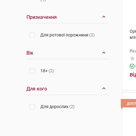
Призначення
Ор
Для ротової порожнини
(2)
м'я
Ріг
Вік
18+
(2)
ві
Для кого
дос
Для дорослих
(2)