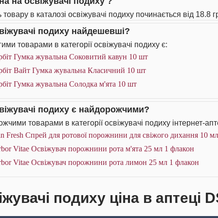
іна на освіжувачі подиху ?
 товару в каталозі освіжувачі подиху починається від 18.8 г
свіжувачі подиху найдешевші?
ими товарами в категорії освіжувачі подиху є:
рбіт Гумка жувальна Соковитий кавун 10 шт
рбіт Вайт Гумка жувальна Класичний 10 шт
біт Гумка жувальна Солодка м'ята 10 шт
свіжувачі подиху є найдорожчими?
жчими товарами в категорії освіжувачі подиху інтернет-апт
n Fresh Спрей для ротової порожнини для свіжого дихання 10 мл
bor Vitae Освіжувач порожнини рота м'ята 25 мл 1 флакон
bor Vitae Освіжувач порожнини рота лимон 25 мл 1 флакон
іжувачі подиху ціна в аптеці D