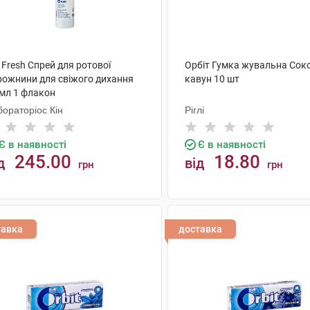
 Fresh Спрей для ротової
Орбіт Гумка жувальна Сок
рожнини для свіжого дихання
кавун 10 шт
 мл 1 флакон
ораторіос Кін
Ріглі
Є в наявності
Є в наявності
245.00
18.80
д
від
грн
грн
КУПИТИ
КУПИТИ
тавка
доставка