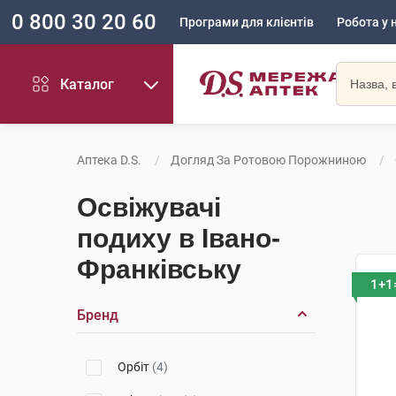
0 800 30 20 60
Програми для клієнтів
Робота у 
Каталог
Аптека D.S.
Догляд За Ротовою Порожниною
Освіжувачі
подиху в Івано-
Франківську
1+1
Бренд
Орбіт
(4)