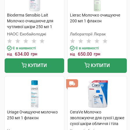
Bioderma Sensibio Lait
Lierac Молочко очищуюче
Молочко очищаюче для
200 мл 1 флакон
чутливої шкіри 250 мл 1
флакон
НАОС Екобайолоджі
Лабораторії Лієрак
Є в наявності
Є в наявності
634.00
грн
650.00
грн
від
від
КУПИТИ
КУПИТИ
Uriage Очищуюче молочко
CeraVe Молочко
250 мл 1 флакон
зволожуюче для сухої і дуже
сухої шкіри обличчя і тіла
473 мл 1 пакет