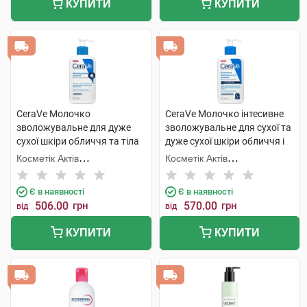
КУПИТИ
КУПИТИ
CeraVe Молочко
CeraVe Молочко інтесивне
зволожувальне для дуже
зволожувальне для сухої та
сухої шкіри обличчя та тіла
дуже сухої шкіри обличчя і
236 мл 1 флакон
тіла 236 мл 1 флакон
Косметік Актів
Косметік Актів
Інтернаціональ
Інтернаціональ
Є в наявності
Є в наявності
506.00
грн
570.00
грн
від
від
КУПИТИ
КУПИТИ