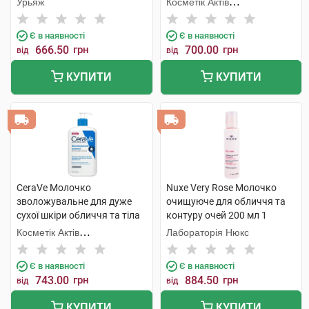
Урьяж
Косметік Актів
Інтернаціональ
Є в наявності
Є в наявності
666.50
грн
700.00
грн
від
від
КУПИТИ
КУПИТИ
CeraVe Молочко
Nuxe Very Rose Молочко
зволожувальне для дуже
очищуюче для обличчя та
сухої шкіри обличчя та тіла
контуру очей 200 мл 1
473 мл 1 флакон
флакон
Косметік Актів
Лабораторія Нюкс
Інтернаціональ
Є в наявності
Є в наявності
743.00
грн
884.50
грн
від
від
КУПИТИ
КУПИТИ