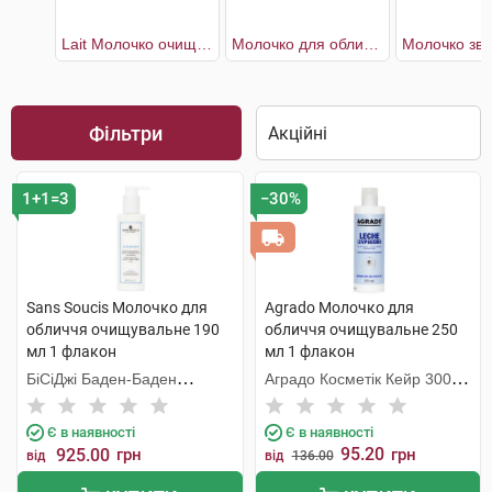
Lait Молочко очищаюче для чутливої шкіри
Молочко для обличчя очищувальне
Фільтри
1+1=3
−30%
Sans Soucis Молочко для
Agrado Молочко для
обличчя очищувальне 190
обличчя очищувальне 250
мл 1 флакон
мл 1 флакон
БіСіДжі Баден-Баден
Аградо Косметік Кейр 3000
Косметікс Груп Гмбх
С.Л.У.
Є в наявності
Є в наявності
95.20
925.00
грн
грн
від
від
136.00