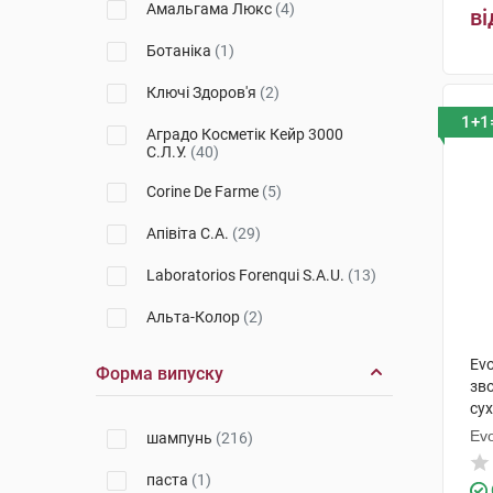
Амальгама Люкс
(4)
ві
Vichy
(24)
Phytocolor
(1)
Ботаніка
(1)
Uriage
(5)
Node
(5)
Ключі Здоров'я
(2)
Bioderma
(5)
1+1
Blond
(3)
Аградо Косметік Кейр 3000
С.Л.У.
(40)
Alma K.
(4)
Phytocyane
(6)
Corine De Farme
(5)
Babe Laboratorios
(1)
Sabal
(1)
Апівіта С.А.
(29)
MartiDerm
(4)
Volume
(1)
Laboratorios Forenqui S.A.U.
(13)
Noreva
(1)
Phyto 7
(1)
Альта-Колор
(2)
Nuxe
(3)
Phyto 7 Elixir
(2)
Evoluderm (C2J Evoluderm)
(23)
Placen formula
(1)
Ev
Форма випуску
Forte
(1)
зв
ТЗМО СА
(1)
сух
Kelual
(4)
Ev
шампунь
(216)
Лабораторіес Сарбек
(9)
Sebodiane DS
(1)
паста
(1)
ФітоБіоТехнології
(2)