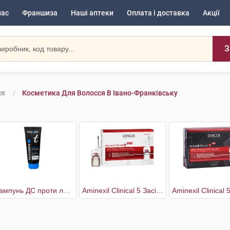
нас
Франшиза
Наші аптеки
Оплата і доставка
Акції
З
ся
Косметика Для Волосся В Івано-Франківську
Шампунь ДС проти легкої і помірної лупи
Aminexil Clinical 5 Засіб проти випадіння волосся комплексної дії для жінок