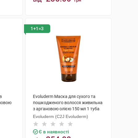
грн
КУПИТИ
1+1=3
в
Evoluderm Маска для сухого та
новою
пошкодженого волосся живильна
з аргановою олією 150 мл 1 туба
Evoluderm (C2J Evoluderm)
Є в наявності