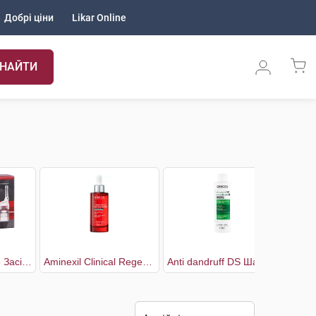
Добрі ціни
Likar Online
НАЙТИ
Aminexil Clinical 5 Засіб проти випадіння волосся комплексної дії для чоловіків
Aminexil Clinical Regen Booster Сироватка для боротьби з випадінням волосся
Anti dandruff DS Шампунь проти лупи для нормального, жирного волосся та подразненої шкіри голови