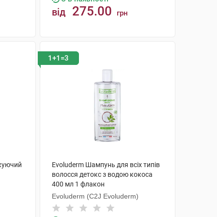
275.00
від
грн
КУПИТИ
1+1=3
жуючий
Evoluderm Шампунь для всіх типів
волосся детокс з водою кокоса
400 мл 1 флакон
Evoluderm (C2J Evoluderm)