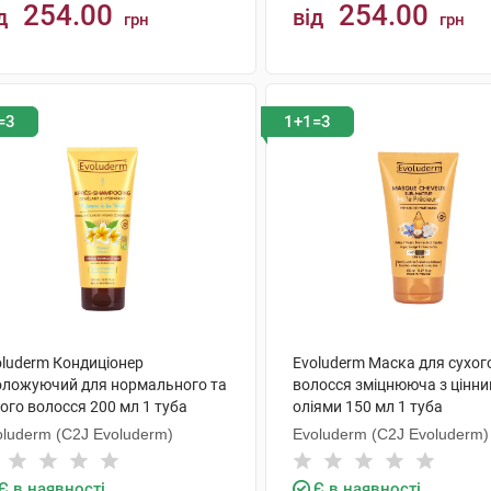
254.00
254.00
д
від
грн
грн
КУПИТИ
КУПИТИ
=3
1+1=3
oluderm Кондиціонер
Evoluderm Маска для сухог
оложуючий для нормального та
волосся зміцнююча з цінн
ого волосся 200 мл 1 туба
оліями 150 мл 1 туба
oluderm (C2J Evoluderm)
Evoluderm (C2J Evoluderm)
Є в наявності
Є в наявності