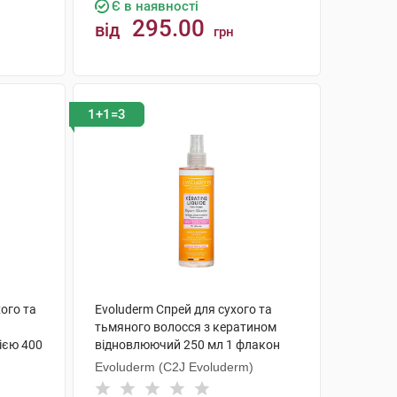
Є в наявності
295.00
від
грн
КУПИТИ
1+1=3
ого та
Evoluderm Спрей для сухого та
тьмяного волосся з кератином
ією 400
відновлюючий 250 мл 1 флакон
Evoluderm (C2J Evoluderm)