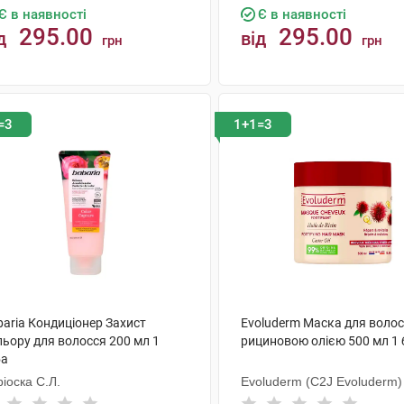
Є в наявності
Є в наявності
295.00
295.00
д
від
грн
грн
КУПИТИ
КУПИТИ
=3
1+1=3
baria Кондиціонер Захист
Evoluderm Маска для волос
льору для волосся 200 мл 1
рициновою олією 500 мл 1
ба
іоска С.Л.
Evoluderm (C2J Evoluderm)