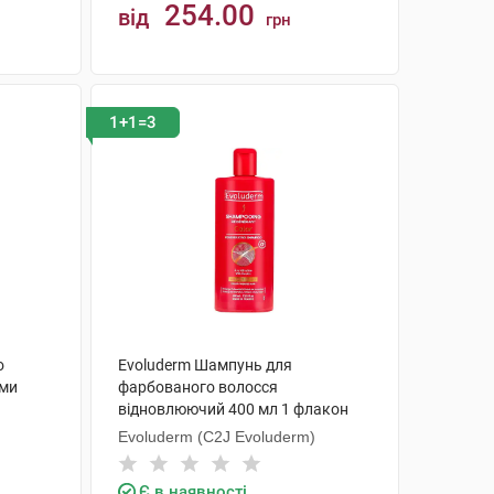
254.00
від
грн
КУПИТИ
1+1=3
о
Evoluderm Шампунь для
ими
фарбованого волосся
відновлюючий 400 мл 1 флакон
Evoluderm (C2J Evoluderm)
Є в наявності