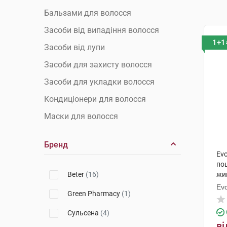
Бальзами для волосся
Засоби від випадіння волосся
1+1
Засоби від лупи
Засоби для захисту волосся
Засоби для укладки волосся
Кондиціонери для волосся
Маски для волосся
Олії для волосся
Бренд
Сироватки для волосся
Ev
по
Спреї для волосся
Beter
(16)
жи
Сухі шампуні
мл
Ev
Green Pharmacy
(1)
Фарби для волосся
Сульсена
(4)
Шампуні
ві