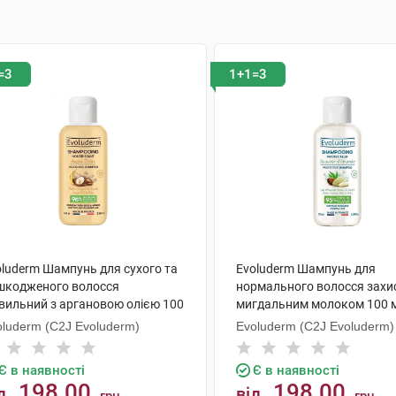
=3
1+1=3
oluderm Шампунь для сухого та
Evoluderm Шампунь для
шкодженого волосся
нормального волосся захи
вильний з аргановою олією 100
мигдальним молоком 100 
 1 флакон
флакон
oluderm (C2J Evoluderm)
Evoluderm (C2J Evoluderm)
Є в наявності
Є в наявності
198.00
198.00
д
від