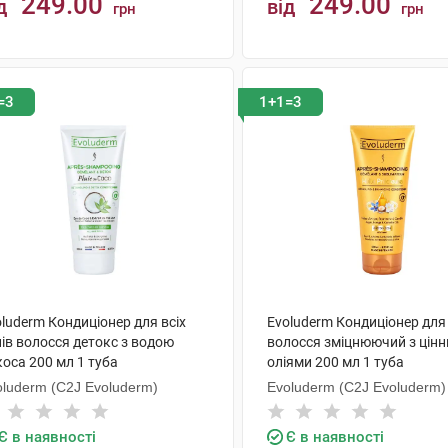
249.00
249.00
д
від
грн
грн
КУПИТИ
КУПИТИ
=3
1+1=3
luderm Кондиціонер для всіх
Evoluderm Кондиціонер для
ів волосся детокс з водою
волосся зміцнюючий з цін
оса 200 мл 1 туба
оліями 200 мл 1 туба
oluderm (C2J Evoluderm)
Evoluderm (C2J Evoluderm)
Є в наявності
Є в наявності