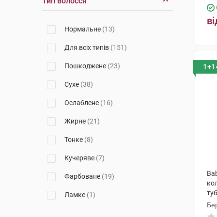
Тип волосся
Косметік Актів Інтернаціональ
ві
(24)
Нормальне
(13)
Урьяж
(5)
Для всіх типів
(151)
Лабораторія Біодерма
(5)
Пошкоджене
(23)
1+1
Alma K. S.R.L. (Ізраїль)
(4)
Сухе
(38)
Laboratorios Babe, S.L.
(1)
Ослаблене
(16)
Мартідерм Ес Ел
(4)
Жирне
(21)
Лабораторії Норева-LED
(1)
Тонке
(8)
Лабораторія Нюкс
(3)
Кучеряве
(7)
Сільвіо Мора
(1)
Ba
Фарбоване
(19)
ко
ту
Ламке
(1)
Бер
Світле
(5)