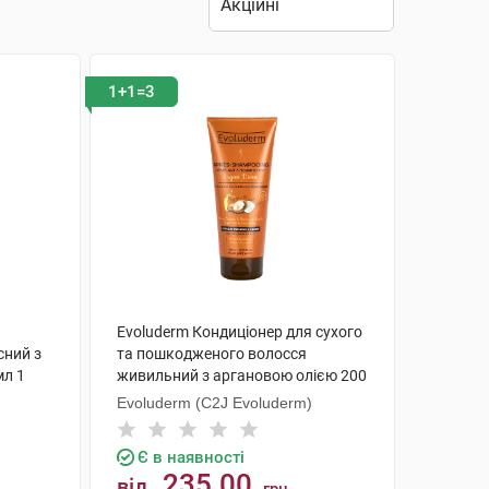
1+1=3
Evoluderm Кондиціонер для сухого
сний з
та пошкодженого волосся
мл 1
живильний з аргановою олією 200
мл 1 туба
Evoluderm (C2J Evoluderm)
Є в наявності
235.00
від