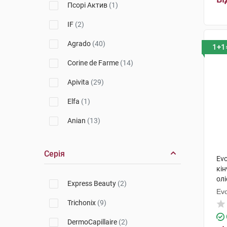
Псорі Актив
(1)
IF
(2)
Agrado
(40)
1+1
Corine de Farme
(14)
Apivita
(29)
Elfa
(1)
Anian
(13)
Evoluderm
(23)
Серія
Evo
Seni
(1)
кі
Stop Demodex
(1)
олі
Express Beauty
(2)
Ev
Skinormil
(9)
Trichonix
(9)
Babaria
(24)
DermoCapillaire
(2)