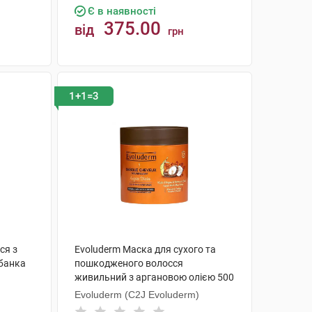
Є в наявності
375.00
від
грн
КУПИТИ
1+1=3
ся з
Evoluderm Маска для сухого та
 банка
пошкодженого волосся
живильний з аргановою олією 500
мл 1 банка
Evoluderm (C2J Evoluderm)