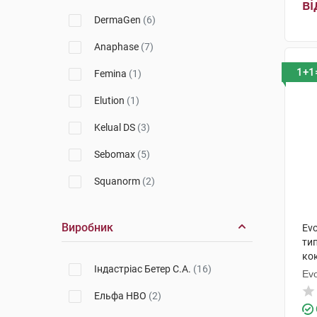
ві
Phyto
(56)
DermaGen
(6)
Biovene
(1)
Anaphase
(7)
Weleda
(6)
1+1
Femina
(1)
Ducray
(25)
Elution
(1)
Klorane
(26)
Kelual DS
(3)
Fitoval
(1)
Sebomax
(5)
Eucerin
(2)
Squanorm
(2)
Bioxsine
(9)
Деркос
(24)
Виробник
Parusan
(1)
Evo
DS Hair
(5)
тип
Original Botanic
(16)
кок
Sensinol
(1)
Індастріас Бетер С.А.
(16)
Ev
Biotrade
(5)
Kertyol
(3)
Ельфа НВО
(2)
Physiogel
(1)
Color
(19)