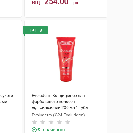
254.00
від
грн
КУПИТИ
1+1=3
 сухого
Evoluderm Кондиціонер для
ними
фарбованого волосся
відновлюючий 200 мл 1 туба
Evoluderm (C2J Evoluderm)
Є в наявності