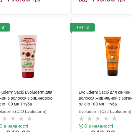
грн
грн
КУПИТИ
КУПИТИ
=3
1+1=3
luderm Засіб Evoluderm для
Evoluderm Засіб для кінчикі
нчиків волосся з рициновою
волосся живильний з арга
єю 100 мл 1 туба
олією 100 мл 1 туба
oluderm (C2J Evoluderm)
Evoluderm (C2J Evoluderm)
Є в наявності
Є в наявності