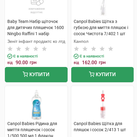
Baby Team Набір щіточок
Canpol Babies Щітка з
для дитячих пляшечок 1600
губкою для миття пляшок і
Ningbo Raffini 1 набір
сосок Чистота 7/402 1 шт
Зеніт інфант продактс ко лтд
Канпол
Є в наявності
Є в наявності
90.00
грн
162.00
грн
від
від
КУПИТИ
КУПИТИ
Canpol Babies Рідина для
Canpol Babies Щітка для
миття пляшечок і сосок
пляшок і сосок 2/413 1 шт
1/500 500 мл 1 флакон