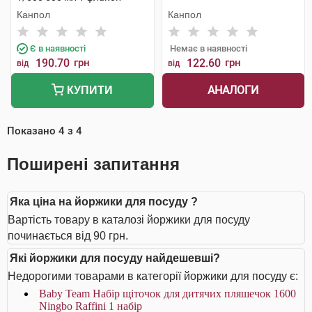
Канпол
Канпол
Є в наявності
Немає в наявності
190.70
грн
122.60
грн
від
від
АНАЛОГИ
КУПИТИ
Показано
4
з
4
Поширені запитання
Яка ціна на йоржики для посуду ?
Вартість товару в каталозі йоржики для посуду
починається від 90 грн.
Які йоржики для посуду найдешевші?
Недорогими товарами в категорії йоржики для посуду є:
Baby Team Набір щіточок для дитячих пляшечок 1600
Ningbo Raffini 1 набір