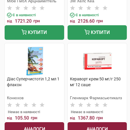
Мібе ГмбХ Арцнайміттель
3М Хелс Кеа
Є в наявності
Є в наявності
1721.20
грн
2126.60
грн
від
від
КУПИТИ
КУПИТИ
Діас Суперчистотіл 1,2 мл 1
Кераворт крем 50 мг/г 250
флакон
мг 12 саше
Конюхов
Гленмарк Фармасьютикалз
Немає в наявності
Немає в наявності
105.50
грн
1367.80
грн
від
від
АНАЛОГИ
АНАЛОГИ