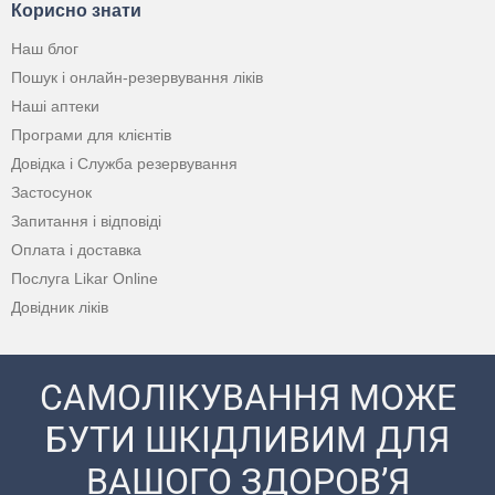
Корисно знати
Наш блог
Пошук і онлайн-резервування ліків
Наші аптеки
Програми для клієнтів
Довідка і Служба резервування
Застосунок
Запитання і відповіді
Оплата і доставка
Послуга Likar Online
Довідник ліків
САМОЛІКУВАННЯ МОЖЕ
БУТИ ШКІДЛИВИМ ДЛЯ
ВАШОГО ЗДОРОВ’Я