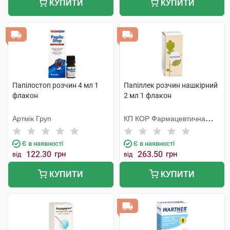
КУПИТИ
КУПИТИ
Папілостоп розчин 4 мл 1
Папіллек розчин нашкірний
флакон
2 мл 1 флакон
Артмік Груп
КП КОР Фармацевтична
фабрика
Є в наявності
Є в наявності
122.30
грн
263.50
грн
від
від
КУПИТИ
КУПИТИ