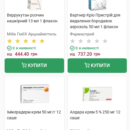
Веррукутан розчин
Вартнер Кріо Пристрій для
нашкірний 13 мл 1 флакон
видалення бородавок
аерозоль 50 мл 1 флакон
Мібе ГмбХ Арцнайміттель
Фармаспрей
Є в наявності
Є в наявності
444.40
грн
737.20
грн
від
від
КУПИТИ
КУПИТИ
Імікерадерм крем 50 мг/г 12
Алдара крем 5 % 250 мг 12
саше
саше