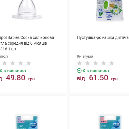
pol Babies Соска силіконова
Пустушка-ромашка дитяча
гла середня від 6 місяців
/316 1 шт
нпол
Київгума
Є в наявності
Є в наявності
49.80
61.50
д
від
грн
грн
КУПИТИ
КУПИТИ