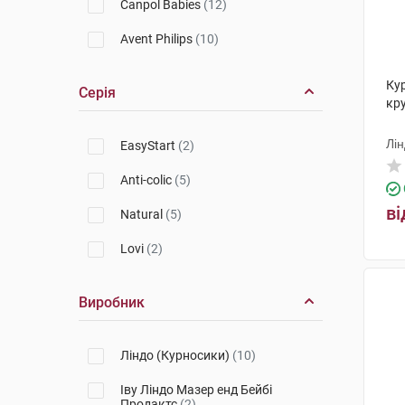
Canpol Babies
(12)
Avent Philips
(10)
Ку
Серія
кру
Лін
EasyStart
(2)
Anti-colic
(5)
ві
Natural
(5)
Lovi
(2)
Виробник
Ліндо (Курносики)
(10)
Іву Ліндо Мазер енд Бейбі
Продактс
(2)