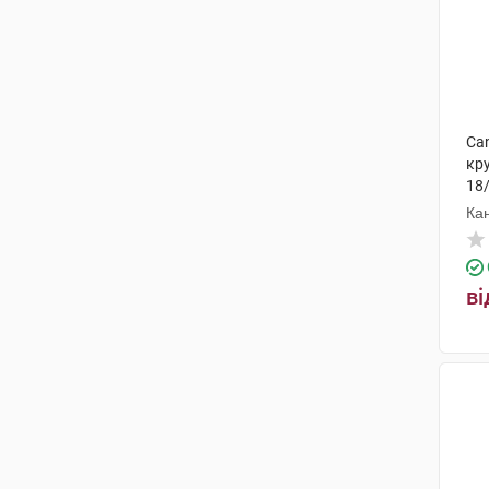
Can
кру
18
Ка
ві