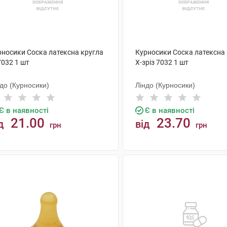
рносики Соска латексна кругла
Курносики Соска латексна
7032 1 шт
X-зріз 7032 1 шт
до (Курносики)
Ліндо (Курносики)
Є в наявності
Є в наявності
21.00
23.70
д
від
грн
грн
КУПИТИ
КУПИТИ