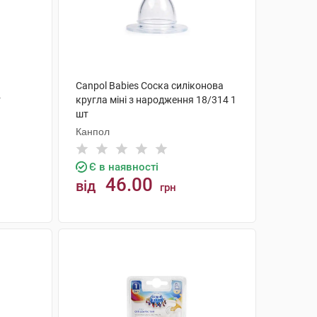
Canpol Babies Соска силіконова
т
кругла міні з народження 18/314 1
шт
Канпол
Є в наявності
46.00
від
грн
КУПИТИ