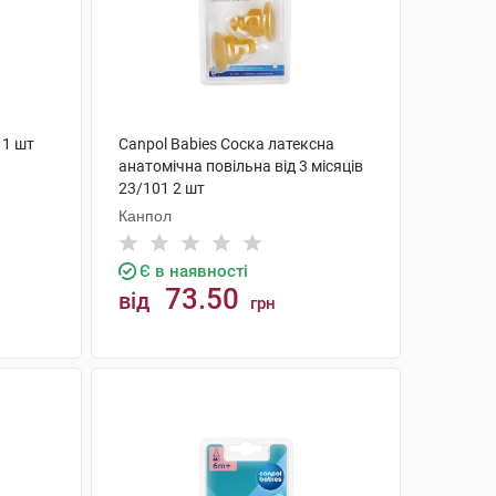
 1 шт
Canpol Babies Соска латексна
анатомічна повільна від 3 місяців
23/101 2 шт
Канпол
Є в наявності
73.50
від
грн
КУПИТИ