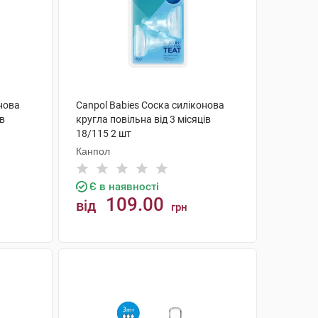
онова
Canpol Babies Соска силіконова
ів
кругла повільна від 3 місяців
18/115 2 шт
Канпол
Є в наявності
109.00
від
грн
КУПИТИ