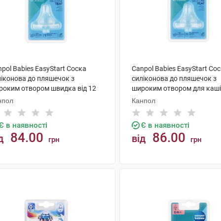
pol Babies EasyStart Соска
Canpol Babies EasyStart Со
ліконова до пляшечок з
силіконова до пляшечок з
роким отвором швидка від 12
широким отвором для каші 
яців 21/722 1 шт
місяців 21/723 1 шт
нпол
Канпол
Є в наявності
Є в наявності
84.00
86.00
д
від
грн
грн
КУПИТИ
КУПИТИ