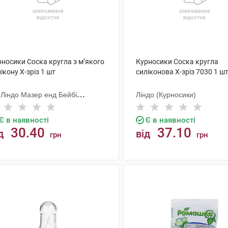
рносики Соска кругла з м’якого
Курносики Соска кругла
ікону X-зріз 1 шт
силіконова X-зріз 7030 1 ш
 Ліндо Мазер енд Бейбі
Ліндо (Курносики)
одактс
Є в наявності
Є в наявності
30.40
37.10
д
від
грн
грн
КУПИТИ
КУПИТИ