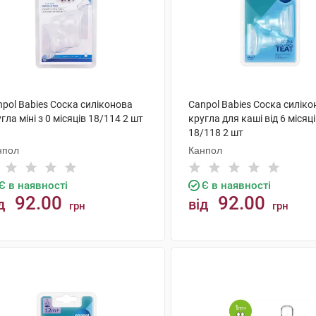
pol Babies Соска силіконова
Canpol Babies Соска силік
гла міні з 0 місяців 18/114 2 шт
кругла для каші від 6 місяц
18/118 2 шт
нпол
Канпол
Є в наявності
Є в наявності
92.00
92.00
д
від
грн
грн
КУПИТИ
КУПИТИ