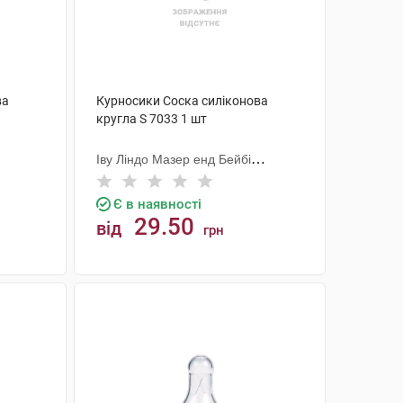
ва
Курносики Соска силіконова
кругла S 7033 1 шт
Іву Ліндо Мазер енд Бейбі
Продактс
Є в наявності
29.50
від
грн
КУПИТИ