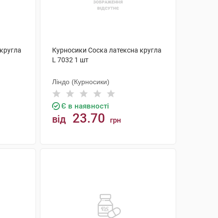
 кругла
Курносики Соска латексна кругла
L 7032 1 шт
Ліндо (Курносики)
Є в наявності
23.70
від
грн
КУПИТИ