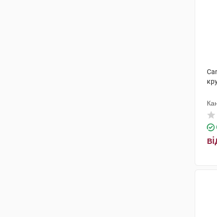
Can
кру
Ка
ві