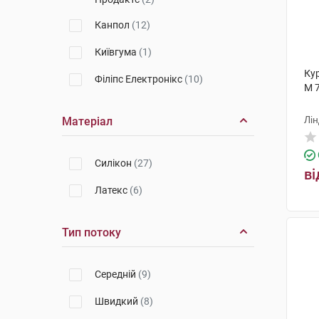
Канпол
(12)
Київгума
(1)
Ку
Філіпс Електронікс
(10)
M 
Лін
Матеріал
Cилікон
(27)
ві
Латекс
(6)
Тип потоку
Середній
(9)
Швидкий
(8)