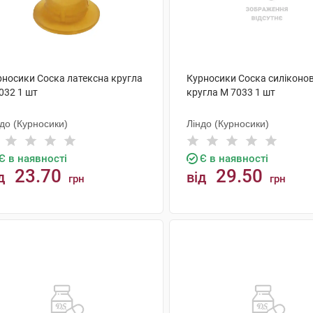
рносики Соска латексна кругла
Курносики Соска силіконо
032 1 шт
кругла M 7033 1 шт
до (Курносики)
Ліндо (Курносики)
Є в наявності
Є в наявності
23.70
29.50
д
від
грн
грн
КУПИТИ
КУПИТИ