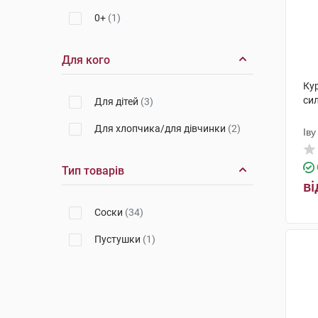
0+
(1)
Для кого
Ку
сил
Для дітей
(3)
Для хлопчика/для дівчинки
(2)
Іву
Пр
Тип товарів
ві
Соски
(34)
Пустушки
(1)