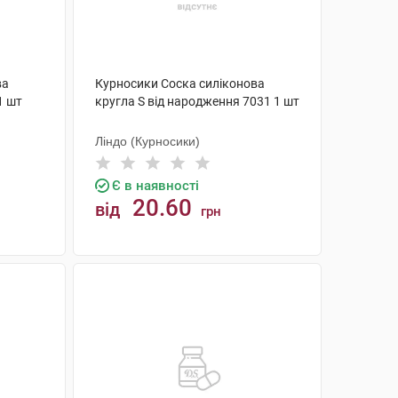
ва
Курносики Соска силіконова
1 шт
кругла S від народження 7031 1 шт
Ліндо (Курносики)
Є в наявності
20.60
від
грн
КУПИТИ