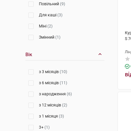
Повільний
(9)
Для каші
(3)
Міні
(2)
Ку
Змінний
(1)
S 7
Лін
Вік
з 3 місяців
(10)
ві
з 6 місяців
(11)
з народження
(6)
з 12 місяців
(2)
з 1 місяця
(3)
3+
(1)