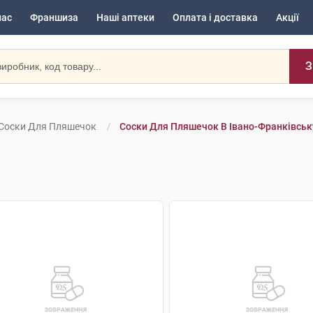
нас
Франшиза
Наші аптеки
Оплата і доставка
Акції
З
Соски Для Пляшечок
Соски Для Пляшечок В Івано-Франківськ