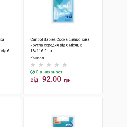
ска
Canpol Babies Соска силіконова
кругла середня від 6 місяців
від 6
18/116 2 шт
Канпол
Є в наявності
92.00
від
грн
КУПИТИ