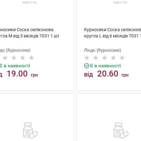
рносики Соска силіконова
Курносики Соска силіконо
гла M від 3 місяців 7031 1 шт
кругла L від 6 місяців 7031 
до (Курносики)
Ліндо (Курносики)
Є в наявності
Є в наявності
19.00
20.60
д
від
грн
грн
КУПИТИ
КУПИТИ