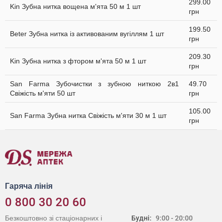
299.00
Kin Зубна нитка вощена м'ята 50 м 1 шт
грн
199.50
Beter Зубна нитка із активованим вугіллям 1 шт
грн
209.30
Kin Зубна нитка з фтором м'ята 50 м 1 шт
грн
San Farma Зубочистки з зубною ниткою 2в1
49.70
Свіжість м'яти 50 шт
грн
105.00
San Farma Зубна нитка Свіжість м'яти 30 м 1 шт
грн
Гаряча лінія
0 800 30 20 60
Безкоштовно зі стаціонарних і
Будні:
9:00 - 20:00