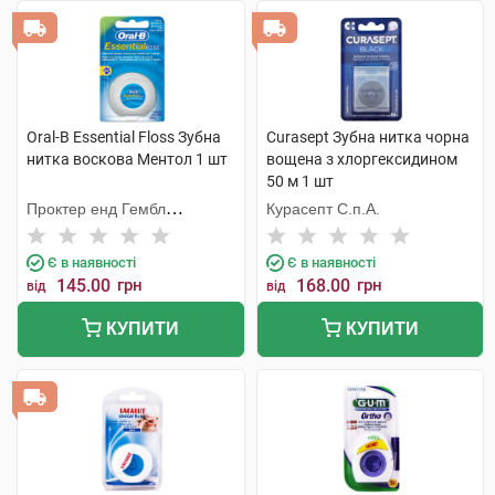
Oral-B Essential Floss Зубна
Curasept Зубна нитка чорна
нитка воскова Ментол 1 шт
вощена з хлоргексидином
50 м 1 шт
Проктер енд Гембл
Курасепт С.п.А.
Меньюфекчурінг
Є в наявності
Є в наявності
145.00
грн
168.00
грн
від
від
КУПИТИ
КУПИТИ