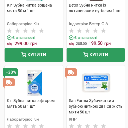
Kin Зубна нитка вощена
Beter Зубна нитка із
м'ята 50 м 1 шт
активованим вугіллям 1 шт
Лабораторіос Кін
Індастріас Бетер С.А.
Є в наявності
Є в наявності
199.50
299.00
грн
грн
від
від
285.00
КУПИТИ
КУПИТИ
−30%
Kin Зубна нитка з фтором
San Farma Зубочистки з
м'ята 50 м 1 шт
зубною ниткою 2в1 Свіжість
м'яти 50 шт
Лабораторіос Кін
КНР