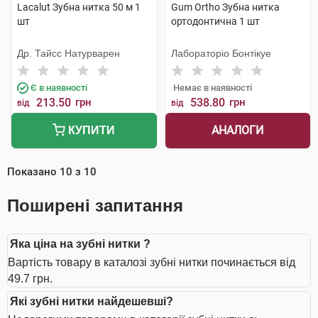
Lacalut Зубна нитка 50 м 1
Gum Ortho Зубна нитка
шт
ортодонтична 1 шт
Др. Тайсс Натурварен
Лабораторіо Бонтікуе
Є в наявності
Немає в наявності
213.50
грн
538.80
грн
від
від
АНАЛОГИ
КУПИТИ
Показано
10
з
10
Поширені запитання
Яка ціна на зубні нитки ?
Вартість товару в каталозі зубні нитки починається від
49.7 грн.
Які зубні нитки найдешевші?