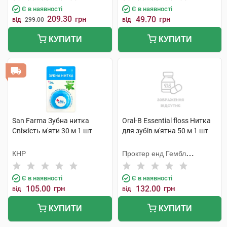
Є в наявності
Є в наявності
209.30
грн
49.70
грн
від
299.00
від
КУПИТИ
КУПИТИ
San Farma Зубна нитка
Oral-B Essential floss Нитка
Свіжість м'яти 30 м 1 шт
для зубів м'ятна 50 м 1 шт
КНР
Проктер енд Гембл
Меньюфекчурінг
Є в наявності
Є в наявності
105.00
грн
132.00
грн
від
від
КУПИТИ
КУПИТИ