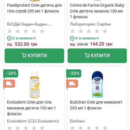
Paediprotect Олія дитяча для
Corine de Farme Organic Baby
тіла спрей 200 мл 1 флакон
Олія дитяча захисна 100 мл
1 флакон
БіСіДжі Баден-Баден
Лабораторіес Сарбек
Косметікс Груп Гмбх
Є в наявності
Є в наявності
144.20
532.00
грн
грн
від
від
206.00
КУПИТИ
КУПИТИ
−30%
−20%
Evoluderm Олія для тіла
Bubchen Олія для немовлят
масажна дитяча 100 мл 1
200 мл 1 флакон
флакон
Evoluderm (C2J Evoluderm)
Бюбхен