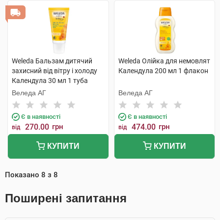
Weleda Бальзам дитячий
Weleda Олійка для немовлят
захисний від вітру і холоду
Календула 200 мл 1 флакон
Календула 30 мл 1 туба
Веледа АГ
Веледа АГ
Є в наявності
Є в наявності
270.00
грн
474.00
грн
від
від
КУПИТИ
КУПИТИ
Показано
8
з
8
Поширені запитання