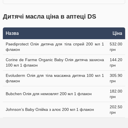
Дитячі масла ціна в аптеці DS
Назва
Ціна
Paediprotect Олія дитяча для тіла спрей 200 мл 1
532.00
флакон
грн
Corine de Farme Organic Baby Олія дитяча захисна
144.20
100 мл 1 флакон
грн
Evoluderm Олія для тіла масажна дитяча 100 мл 1
305.90
флакон
грн
182.00
Bubchen Олія для немовлят 200 мл 1 флакон
грн
202.50
Johnson’s Baby Олійка з алоє 200 мл 1 флакон
грн