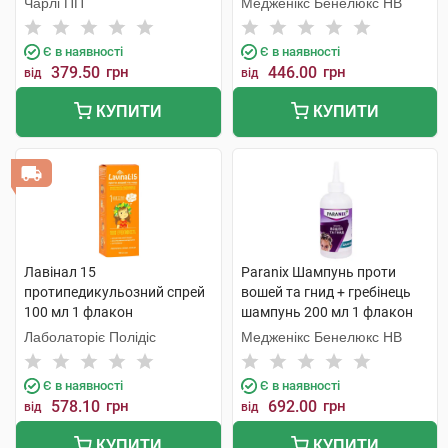
Чарлі ПП
Медженікс Бенелюкс НВ
Є в наявності
Є в наявності
379.50
грн
446.00
грн
від
від
КУПИТИ
КУПИТИ
Лавінал 15
Paranix Шампунь проти
протипедикульозний спрей
вошей та гнид + гребінець
100 мл 1 флакон
шампунь 200 мл 1 флакон
Лаболаторіє Полідіс
Медженікс Бенелюкс НВ
Є в наявності
Є в наявності
578.10
грн
692.00
грн
від
від
КУПИТИ
КУПИТИ