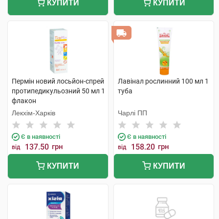
КУПИТИ
КУПИТИ
Пермін новий лосьйон-спрей
Лавінал рослинний 100 мл 1
протипедикульозний 50 мл 1
туба
флакон
Лекхім-Харків
Чарлі ПП
Є в наявності
Є в наявності
137.50
грн
158.20
грн
від
від
КУПИТИ
КУПИТИ