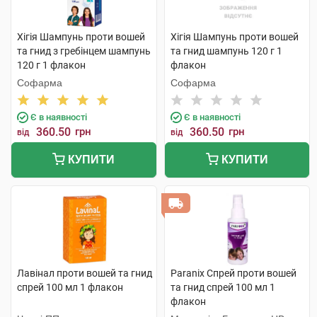
Хігія Шампунь проти вошей
Хігія Шампунь проти вошей
та гнид з гребінцем шампунь
та гнид шампунь 120 г 1
120 г 1 флакон
флакон
Софарма
Софарма
Є в наявності
Є в наявності
360.50
грн
360.50
грн
від
від
КУПИТИ
КУПИТИ
Лавінал проти вошей та гнид
Paranix Спрей проти вошей
спрей 100 мл 1 флакон
та гнид спрей 100 мл 1
флакон