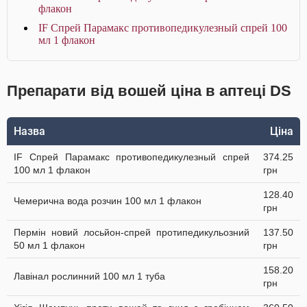
флакон
IF Спрей Парамакс противопедикулезный спрей 100
мл 1 флакон
Препарати від вошей ціна в аптеці DS
Назва
Ціна
IF Спрей Парамакс противопедикулезный спрей
374.25
100 мл 1 флакон
грн
128.40
Чемерична вода розчин 100 мл 1 флакон
грн
Пермін новий лосьйон-спрей протипедикульозний
137.50
50 мл 1 флакон
грн
158.20
Лавінал рослинний 100 мл 1 туба
грн