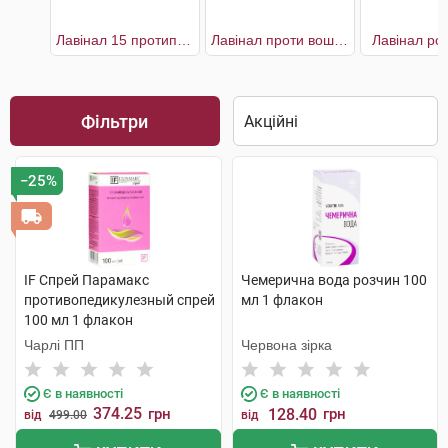
Лавінал 15 протипедикульозний
Лавінал проти вошей та гнид
Лавінал ро
Фільтри
−25%
IF Спрей Парамакс
Чемерична вода розчин 100
противопедикулезный спрей
мл 1 флакон
100 мл 1 флакон
Чарлі ПП
Червона зірка
Є в наявності
Є в наявності
374.25
грн
128.40
грн
від
499.00
від