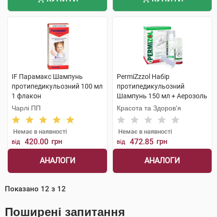
IF Парамакс Шампунь
PermiZzzol Набір
протипедикульозний 100 мл
протипедикульозний
1 флакон
Шампунь 150 мл + Аерозоль
70 мл + Гребінець 1 набір
Чарлі ПП
Красота та Здоров'я
Немає в наявності
Немає в наявності
420.00
грн
472.85
грн
від
від
АНАЛОГИ
АНАЛОГИ
Показано
12
з
12
Поширені запитання