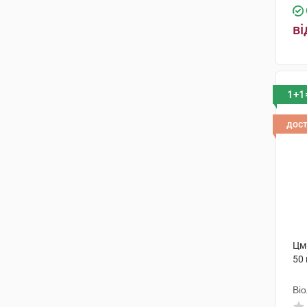
ві
1+1
дос
Цми
50 
Ві