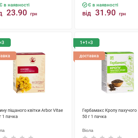
Є в наявності
Є в наявності
23.90
31.90
д
від
грн
грн
КУПИТИ
КУПИТИ
=3
1+1=3
тавка
доставка
ну піщаного квітки Arbor Vitae
Гербамакс Кропу пахучого
г 1 пачка
50 г 1 пачка
ола
Віола