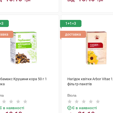
грн
грн
КУПИТИ
КУПИТИ
=3
1+1=3
тавка
доставка
рбамакс Крушини кора 50 г 1
Нагідок квітки Arbor Vitae 1
чка
фільтр-пакетів
ола
Віола
Є в наявності
Є в наявності