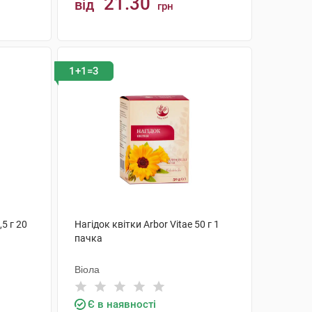
21.30
від
грн
КУПИТИ
1+1=3
5 г 20
Нагідок квітки Arbor Vitae 50 г 1
пачка
Віола
Є в наявності