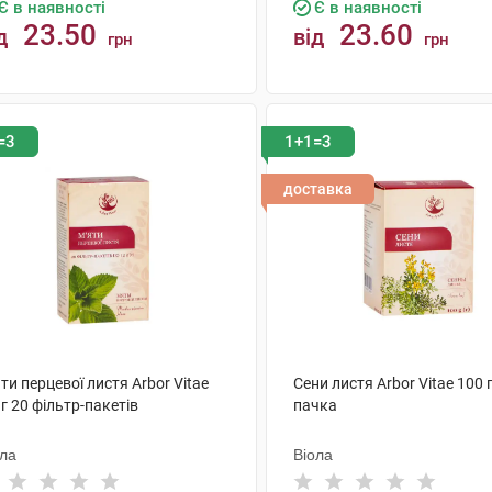
Є в наявності
Є в наявності
23.50
23.60
д
від
грн
грн
КУПИТИ
КУПИТИ
=3
1+1=3
доставка
ти перцевої листя Arbor Vitae
Сени листя Arbor Vitae 100 г
 г 20 фільтр-пакетів
пачка
ола
Віола