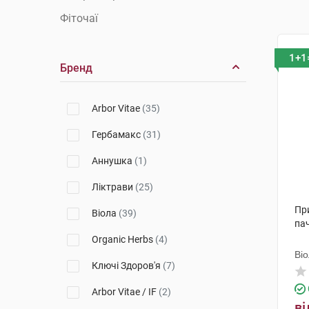
Фіточаї
1+1
Бренд
Arbor Vitae
(35)
Гербамакс
(31)
Аннушка
(1)
Ліктрави
(25)
При
Віола
(39)
па
Organic Herbs
(4)
Ві
Ключі Здоров'я
(7)
Arbor Vitae / IF
(2)
ві