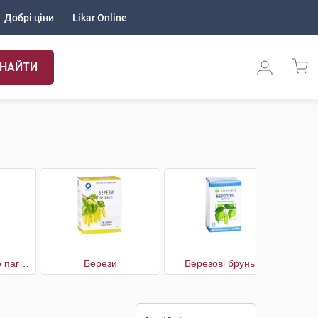
Добрі ціни
Likar Online
НАЙТИ
Багна звичайного пагони
Берези
Березові бруньки