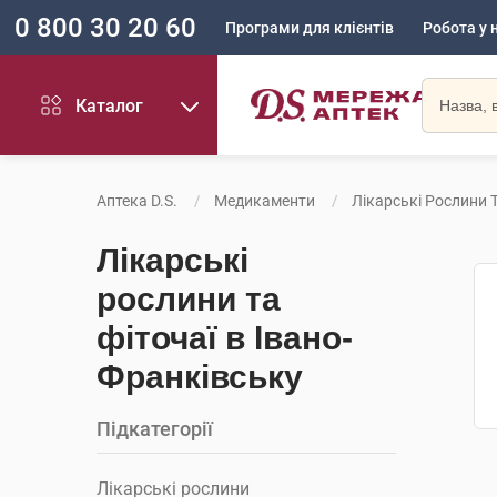
0 800 30 20 60
Програми для клієнтів
Робота у 
Каталог
Аптека D.S.
Медикаменти
Лікарські Рослини Т
Лікарські
рослини та
фіточаї в Івано-
Франківську
Підкатегорії
Лікарські рослини