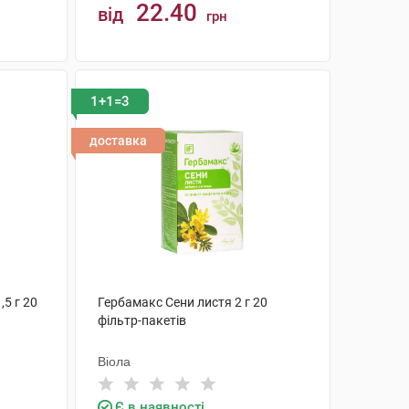
22.40
від
грн
КУПИТИ
1+1=3
доставка
,5 г 20
Гербамакс Сени листя 2 г 20
фільтр-пакетів
Віола
Є в наявності