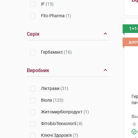
IF
(15)
Fito Pharma
(1)
1+1
Серія
дос
Гербамакс
(16)
Виробник
Ліктрави
(31)
Ге
Віола
(123)
па
Житомирбіопродукт
(1)
Ві
ФітоБіоТехнології
(4)
Ключі Здоров'я
(7)