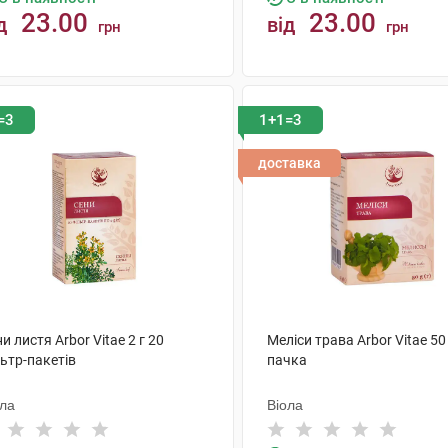
23.00
23.00
д
від
грн
грн
КУПИТИ
КУПИТИ
=3
1+1=3
доставка
и листя Arbor Vitae 2 г 20
Меліси трава Arbor Vitae 50 
ьтр-пакетів
пачка
ола
Віола