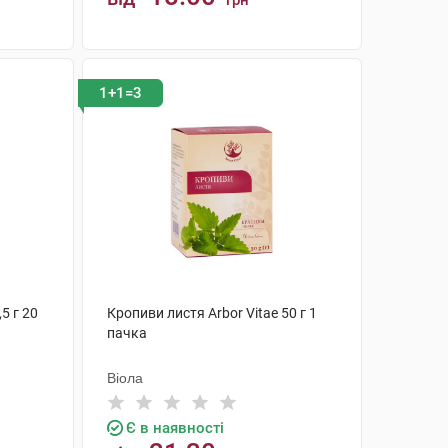
грн
КУПИТИ
1+1=3
,5 г 20
Кропиви листя Arbor Vitae 50 г 1
пачка
Віола
Є в наявності