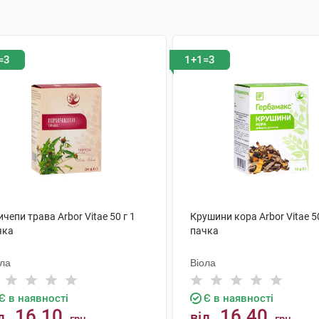
=3
1+1=3
чепи трава Arbor Vitae 50 г 1
Крушини кора Arbor Vitae 50
чка
пачка
ола
Віола
Є в наявності
Є в наявності
16.10
16.40
д
від