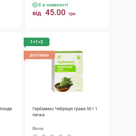
Є в наявності
45.00
від
грн
КУПИТИ
1+1=3
доставка
 плоди
Гербамакс Чебрецю трава 50 г 1
пачка
Віола