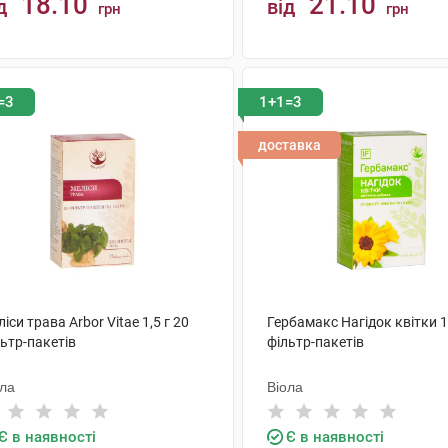
18.10
21.10
д
від
грн
грн
КУПИТИ
КУПИТИ
=3
1+1=3
доставка
іси трава Arbor Vitae 1,5 г 20
Гербамакс Нагідок квітки 1,
ьтр-пакетів
фільтр-пакетів
ола
Віола
Є в наявності
Є в наявності