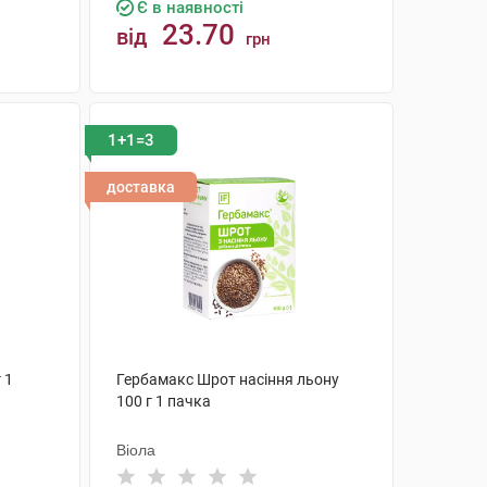
Є в наявності
23.70
від
грн
КУПИТИ
1+1=3
доставка
 1
Гербамакс Шрот насіння льону
100 г 1 пачка
Віола