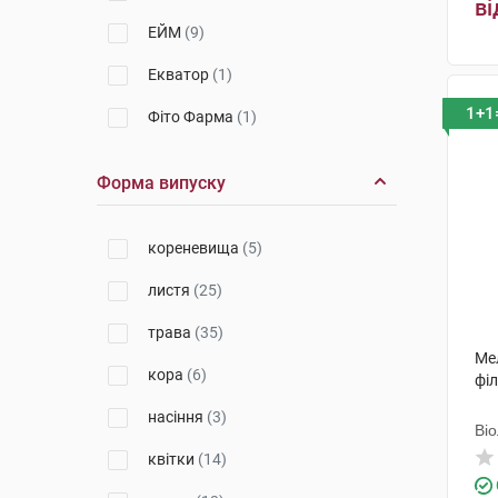
ві
ЕЙМ
(9)
Екватор
(1)
1+1
Фіто Фарма
(1)
Форма випуску
кореневища
(5)
листя
(25)
трава
(35)
Мел
кора
(6)
філ
насіння
(3)
Ві
квітки
(14)