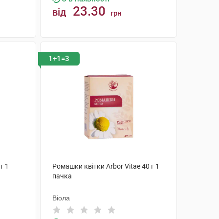
23.30
від
грн
КУПИТИ
1+1=3
г 1
Ромашки квітки Arbor Vitae 40 г 1
пачка
Віола