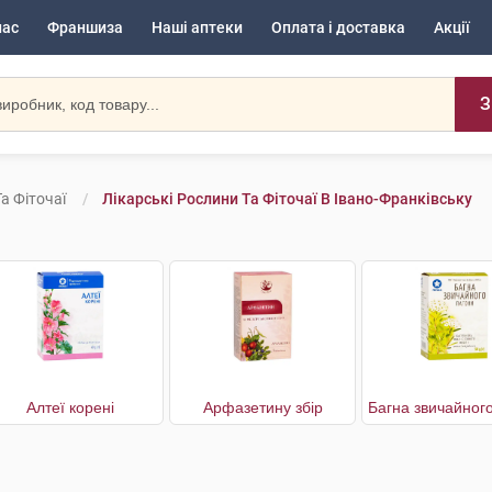
нас
Франшиза
Наші аптеки
Оплата і доставка
Акції
З
а Фіточаї
Лікарські Рослини Та Фіточаї В Івано-Франківську
Алтеї корені
Арфазетину збір