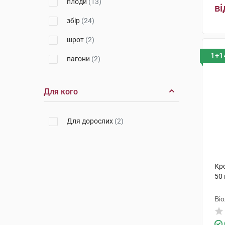
плоди
(13)
ві
збір
(24)
шрот
(2)
1+1
пагони
(2)
кореневища з коренями
(3)
Для кого
листя і квітки
(1)
супліддя
(1)
Для дорослих
(2)
корінь
(2)
корені
(4)
Кро
фіточай
(27)
50 
стовпчики з приймочками
(1)
Ві
бруньки
(3)