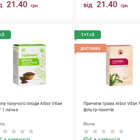
21.40
21.40
д
від
грн
грн
КУПИТИ
КУПИТИ
=3
1+1=3
доставка
пу пахучого плоди Arbor Vitae
Причепи трава Arbor Vitae 1
г 1 пачка
фільтр-пакетів
ола
Віола
Є в наявності
Є в наявності