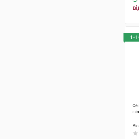
листя та плоди різано-
ві
пресовані
(1)
шишки
(1)
слані
(2)
1+1
Сен
філ
Ві