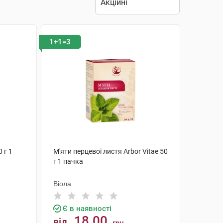
1+1=3
 г 1
М'яти перцевої листя Arbor Vitae 50
г 1 пачка
Віола
Є в наявності
18.00
від