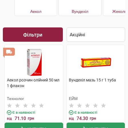
Аекол
Вундехіл
Жеколь 
Фільтри
Аекол розчин олійний 50 мл
Вундехіл мазь 15 г 1 туба
1 флакон
Технолог
ЕЙМ
Є в наявності
Є в наявності
71.10
грн
74.30
грн
від
від