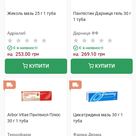
Жеколь мазь 25 г 1 туба
Пантестин Дарниця гель 30 г
1 туба
Адріалаб
Дарниця ФФ
Є в наявності
Є в наявності
253.00
грн
269.10
грн
від
від
КУПИТИ
КУПИТИ
Arbor Vitae Пантенол Плюс
Цикатридина мазь 30 г 1
30 г 1 туба
туба
Тернофарм
Фарма-Дерма