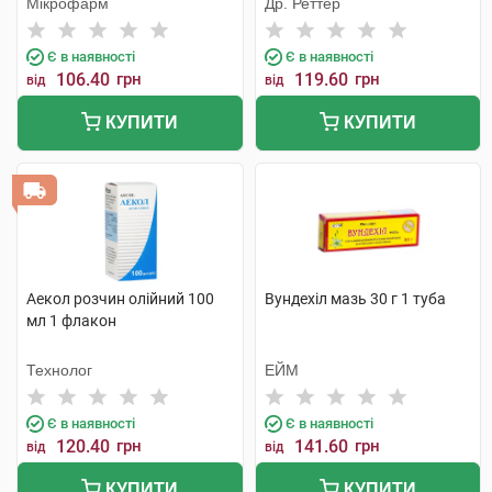
Мікрофарм
Др. Реттер
Є в наявності
Є в наявності
106.40
грн
119.60
грн
від
від
КУПИТИ
КУПИТИ
Аекол розчин олійний 100
Вундехіл мазь 30 г 1 туба
мл 1 флакон
Технолог
ЕЙМ
Є в наявності
Є в наявності
120.40
грн
141.60
грн
від
від
КУПИТИ
КУПИТИ