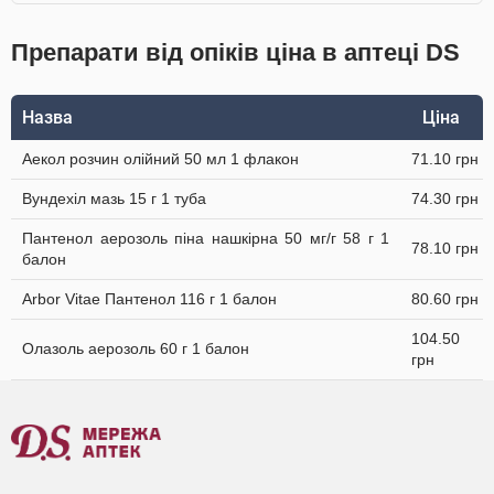
Препарати від опіків ціна в аптеці DS
Назва
Ціна
Аекол розчин олійний 50 мл 1 флакон
71.10 грн
Вундехіл мазь 15 г 1 туба
74.30 грн
Пантенол аерозоль піна нашкірна 50 мг/г 58 г 1
78.10 грн
балон
Arbor Vitae Пантенол 116 г 1 балон
80.60 грн
104.50
Олазоль аерозоль 60 г 1 балон
грн