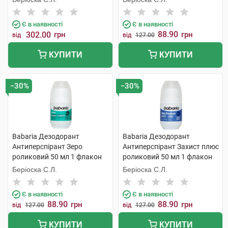
Є в наявності
Є в наявності
88.90
302.00
грн
грн
від
від
127.00
КУПИТИ
КУПИТИ
−30%
−30%
Babaria Дезодорант
Babaria Дезодорант
Антиперспірант Зеро
Антиперспірант Захист плюс
роликовий 50 мл 1 флакон
роликовий 50 мл 1 флакон
Беріоска С.Л.
Беріоска С.Л.
Є в наявності
Є в наявності
88.90
88.90
грн
грн
від
127.00
від
127.00
КУПИТИ
КУПИТИ