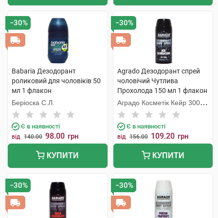
−30%
−30%
Babaria Дезодорант
Agrado Дезодорант спрей
роликовий для чоловіків 50
чоловічий Чутлива
мл 1 флакон
Прохолода 150 мл 1 флакон
Беріоска С.Л.
Аградо Косметік Кейр 3000
С.Л.У.
Є в наявності
Є в наявності
98.00
109.20
грн
грн
від
140.00
від
156.00
КУПИТИ
КУПИТИ
−30%
−30%