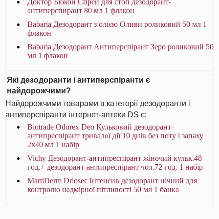
Доктор Біокон Спрей для стоп дезодорант-
антиперспирант 80 мл 1 флакон
Babaria Дезодорант з олією Оливи роликовий 50 мл 1
флакон
Babaria Дезодорант Антиперспірант Зеро роликовий 50
мл 1 флакон
Які дезодоранти і антиперспіранти є
найдорожчими?
Найдорожчими товарами в категорії дезодоранти і
антиперспіранти інтернет-аптеки DS є:
Biotrade Odorex Deo Кульковий дезодорант-
антипреспірант тривалої дії 10 днів без поту і запаху
2х40 мл 1 набір
Vichy Дезодорант-антипреспірант жіночий кульк.48
год.+ дезодорант-антипреспірант чол.72 год. 1 набір
MartiDerm Driosec Інтенсив дезодорант нічний для
контролю надмірної пітливості 50 мл 1 банка