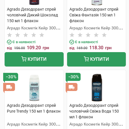
Agrado Дезодорант спрей
Agrado Дезодорант спрей
чоловічий Дикий Шоколад
Свіжа Фантазія 150 мл 1
150 мл 1 флакон
флакон
Аградо Косметік Кейр 3000
Аградо Косметік Кейр 3000
С.Л.У.
С.Л.У.
Є в наявності
Є в наявності
109.20
118.30
грн
грн
від
156.00
від
169.00
КУПИТИ
КУПИТИ
−30%
−30%
Agrado Дезодорант спрей
Agrado Дезодорант спрей
Pure Trendy 150 мл 1 флакон
чоловічий Свіжа Вода 150
мл 1 флакон
Аградо Косметік Кейр 3000
Аградо Косметік Кейр 3000