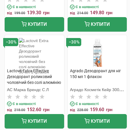
Є в наявності
Є в наявності
139.30
149.80
грн
грн
від
199.00
від
214.00
КУПИТИ
КУПИТИ
−30%
−30%
Lactovit Extra Effective
Agrado Дезодорант для ніг
Дезодорант роликовий
150 мл 1 флакон
чоловічий без солі алюмінію
50 мл 1 флакон
АС Марка Брендс С.Л
Аградо Косметік Кейр 3000
С.Л.У.
Є в наявності
Є в наявності
152.60
159.60
грн
грн
від
218.00
від
228.00
КУПИТИ
КУПИТИ