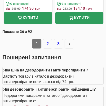
Є в наявності
Є в наявності
174.30
184.10
грн
грн
від
249.00
від
263.00
КУПИТИ
КУПИТИ
Показано
36
з
92
1
2
3
›
Поширені запитання
Яка ціна на дезодоранти і антиперспіранти ?
Вартість товару в каталозі дезодоранти і
антиперспіранти починається від 74 грн.
Які дезодоранти і антиперспіранти найдешевші?
Недорогими товарами в категорії дезодоранти і
антиперспіранти є: