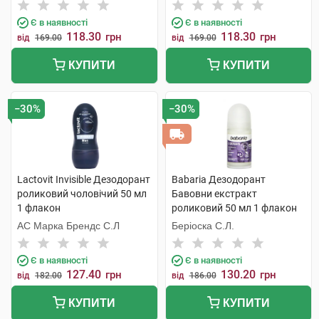
С.Л.У.
С.Л.У.
Є в наявності
Є в наявності
118.30
118.30
грн
грн
від
169.00
від
169.00
КУПИТИ
КУПИТИ
−30%
−30%
Lactovit Invisible Дезодорант
Babaria Дезодорант
роликовий чоловічий 50 мл
Бавовни екстракт
1 флакон
роликовий 50 мл 1 флакон
АС Марка Брендс С.Л
Беріоска С.Л.
Є в наявності
Є в наявності
127.40
130.20
грн
грн
від
182.00
від
186.00
КУПИТИ
КУПИТИ