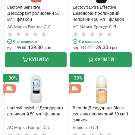
Lactovit Sensitive
Lactovit Extra Effective
Дезодорант роликовий 50
Дезодорант роликовий
мл 1 флакон
чоловічий 50 мл 1 флакон
АС Марка Брендс С.Л
АС Марка Брендс С.Л
Є в наявності
Є в наявності
139.30
139.30
грн
грн
від
199.00
від
199.00
КУПИТИ
КУПИТИ
−30%
−30%
Lactovit Invisible Дезодорант
Babaria Дезодорант Вівса
роликовий 50 мл 1 флакон
екстракт роликовий 50 мл 1
флакон
АС Марка Брендс С.Л
Беріоска С.Л.