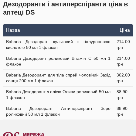
Дезодоранти і антиперспіранти ціна в
аптеці DS
Назва
Ціна
Babaria Дезодорант кульковий з гіалуроновою
214.00
кислотою 50 мл 1 флакон
грн
Babaria Дезодорант роликовий Вітамін С 50 мл 1
214.00
флакон
грн
Babaria Дезодорант для тіла спрей чоловічий Захід
302.00
сонця 200 мл 1 флакон
грн
Babaria Дезодорант з олією Оливи роликовий 50 мл
88.90
1 флакон
грн
Babaria Дезодорант Антиперспірант Зеро
88.90
роликовий 50 мл 1 флакон
грн