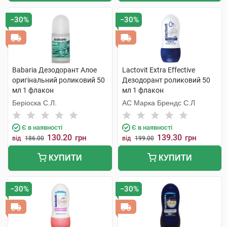
−30%
−30%
Babaria Дезодорант Алое
Lactovit Extra Effective
оригінальний роликовий 50
Дезодорант роликовий 50
мл 1 флакон
мл 1 флакон
Беріоска С.Л.
АС Марка Брендс С.Л
Є в наявності
Є в наявності
130.20
139.30
грн
грн
від
186.00
від
199.00
КУПИТИ
КУПИТИ
−30%
−30%