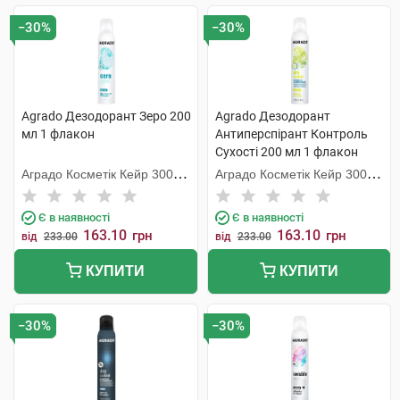
−30%
−30%
Agrado Дезодорант Зеро 200
Agrado Дезодорант
мл 1 флакон
Антиперспірант Контроль
Сухості 200 мл 1 флакон
Аградо Косметік Кейр 3000
Аградо Косметік Кейр 3000
С.Л.У.
С.Л.У.
Є в наявності
Є в наявності
163.10
163.10
грн
грн
від
233.00
від
233.00
КУПИТИ
КУПИТИ
−30%
−30%