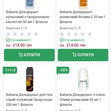
Babaria Дезодорант
Babaria Дезодорант
кульковий з гіалуроновою
роликовий Вітамін С 50 мл 1
кислотою 50 мл 1 флакон
флакон
Беріоска С.Л.
Беріоска С.Л.
Є в наявності
Є в наявності
214.00
грн
214.00
грн
від
від
КУПИТИ
КУПИТИ
1+1=3
−30%
Babaria Дезодорант для тіла
Babaria Дезодорант з олією
спрей чоловічий Захід сонця
Оливи роликовий 50 мл 1
200 мл 1 флакон
флакон
Беріоска С.Л.
Беріоска С.Л.