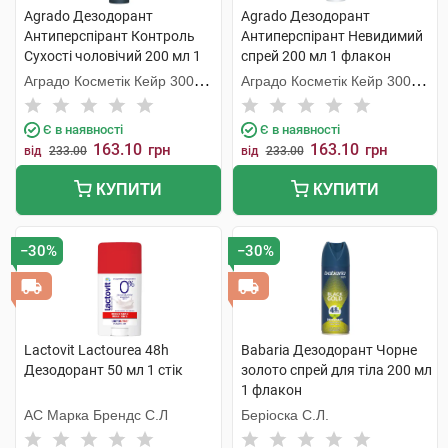
Agrado Дезодорант
Agrado Дезодорант
Антиперспірант Контроль
Антиперспірант Невидимий
Сухості чоловічий 200 мл 1
спрей 200 мл 1 флакон
флакон
Аградо Косметік Кейр 3000
Аградо Косметік Кейр 3000
С.Л.У.
С.Л.У.
Є в наявності
Є в наявності
163.10
163.10
грн
грн
від
233.00
від
233.00
КУПИТИ
КУПИТИ
−30%
−30%
Lactovit Lactourea 48h
Babaria Дезодорант Чорне
Дезодорант 50 мл 1 стік
золото спрей для тіла 200 мл
1 флакон
АС Марка Брендс С.Л
Беріоска С.Л.