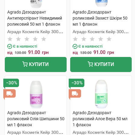
Agrado Дезодорант
Agrado Дезодорант
Антиперспірант Невидимий
роликовий Захист Шкіри 50
роликовий 50 мл 1 флакон
мл 1 флакон
Аградо Косметік Кейр 3000
Аградо Косметік Кейр 3000
С.Л.У.
С.Л.У.
Є в наявності
Є в наявності
91.00
91.00
грн
грн
від
130.00
від
130.00
КУПИТИ
КУПИТИ
−30%
−30%
Agrado Дезодорант
Agrado Дезодорант
роликовий Олія Шипшини 50
роликовий Алое Вера 50 мл
мл 1 флакон
1 флакон
Аградо Косметік Кейр 3000
Аградо Косметік Кейр 3000