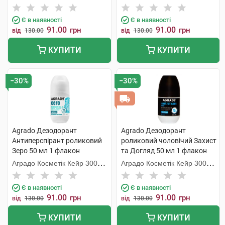
С.Л.У.
С.Л.У.
Є в наявності
Є в наявності
91.00
91.00
грн
грн
від
130.00
від
130.00
КУПИТИ
КУПИТИ
−30%
−30%
Agrado Дезодорант
Agrado Дезодорант
Антиперспірант роликовий
роликовий чоловічий Захист
Зеро 50 мл 1 флакон
та Догляд 50 мл 1 флакон
Аградо Косметік Кейр 3000
Аградо Косметік Кейр 3000
С.Л.У.
С.Л.У.
Є в наявності
Є в наявності
91.00
91.00
грн
грн
від
130.00
від
130.00
КУПИТИ
КУПИТИ