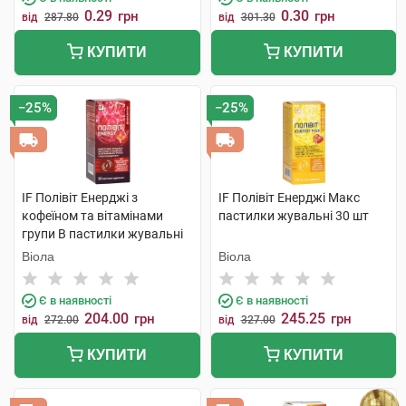
0.29
0.30
грн
грн
від
287.80
від
301.30
КУПИТИ
КУПИТИ
−25%
−25%
IF Полівіт Енерджі з
IF Полівіт Енерджі Макс
кофеїном та вітамінами
пастилки жувальні 30 шт
групи В пастилки жувальні
30 шт
Віола
Віола
Є в наявності
Є в наявності
204.00
245.25
грн
грн
від
272.00
від
327.00
КУПИТИ
КУПИТИ