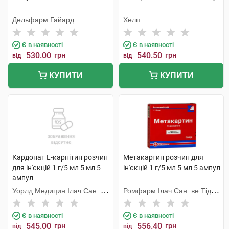
Дельфарм Гайард
Хелп
Є в наявності
Є в наявності
530.00
грн
540.50
грн
від
від
КУПИТИ
КУПИТИ
Кардонат L-карнітин розчин
Метакартин розчин для
для ін'єкцій 1 г/5 мл 5 мл 5
ін'єкцій 1 г/5 мл 5 мл 5 ампул
ампул
Уорлд Медицин Ілач Сан. Ве
Ромфарм Ілач Сан. ве Тідж.
Тідж
Лтд. Шті
Є в наявності
Є в наявності
545.00
грн
556.40
грн
від
від