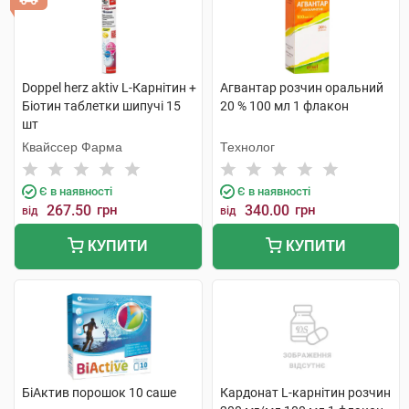
Doppel herz aktiv L-Карнітин +
Агвантар розчин оральний
Біотин таблетки шипучі 15
20 % 100 мл 1 флакон
шт
Квайссер Фарма
Технолог
Є в наявності
Є в наявності
267.50
грн
340.00
грн
від
від
КУПИТИ
КУПИТИ
БіАктив порошок 10 саше
Кардонат L-карнітин розчин