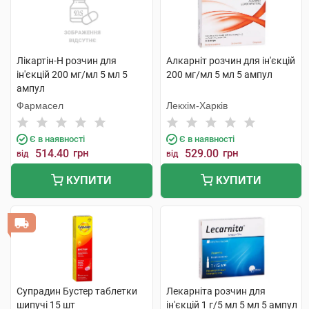
Лікартін-Н розчин для
Алкарніт розчин для ін'єкцій
ін'єкцій 200 мг/мл 5 мл 5
200 мг/мл 5 мл 5 ампул
ампул
Фармасел
Лекхім-Харків
Є в наявності
Є в наявності
514.40
грн
529.00
грн
від
від
КУПИТИ
КУПИТИ
Супрадин Бустер таблетки
Лекарніта розчин для
шипучі 15 шт
ін'єкцій 1 г/5 мл 5 мл 5 ампул