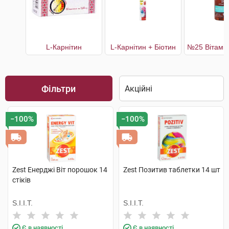
L-Карнітин
L-Карнітин + Біотин
Фільтри
−100%
−100%
Zest Енерджі Віт порошок 14
Zest Позитив таблетки 14 шт
стіків
S.I.I.T.
S.I.I.T.
Є в наявності
Є в наявності