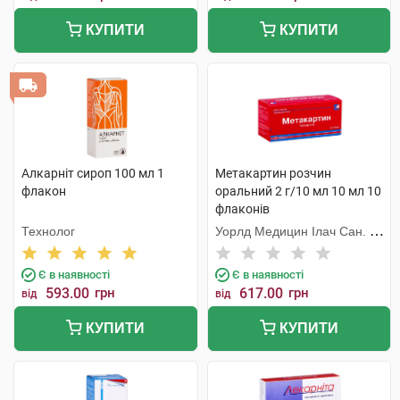
КУПИТИ
КУПИТИ
Алкарніт сироп 100 мл 1
Метакартин розчин
флакон
оральний 2 г/10 мл 10 мл 10
флаконів
Технолог
Уорлд Медицин Ілач Сан. Ве
Тідж
Є в наявності
Є в наявності
593.00
грн
617.00
грн
від
від
КУПИТИ
КУПИТИ