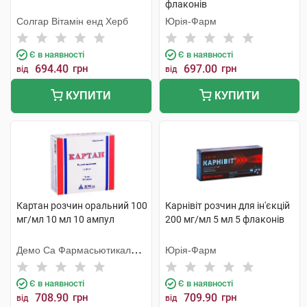
флаконів
Солгар Вітамін енд Херб
Юрія-Фарм
Є в наявності
Є в наявності
694.40
грн
697.00
грн
від
від
КУПИТИ
КУПИТИ
Картан розчин оральний 100
Карнівіт розчин для ін'єкцій
мг/мл 10 мл 10 ампул
200 мг/мл 5 мл 5 флаконів
Демо Са Фармасьютикал
Юрія-Фарм
Індастрі
Є в наявності
Є в наявності
708.90
грн
709.90
грн
від
від