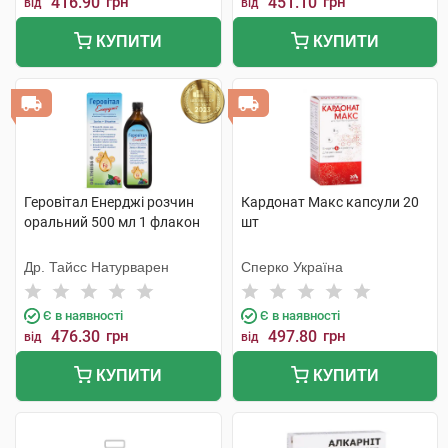
416.90
грн
451.10
грн
від
від
КУПИТИ
КУПИТИ
Геровітал Енерджі розчин
Кардонат Макс капсули 20
оральний 500 мл 1 флакон
шт
Др. Тайсс Натурварен
Сперко Україна
Є в наявності
Є в наявності
476.30
грн
497.80
грн
від
від
КУПИТИ
КУПИТИ