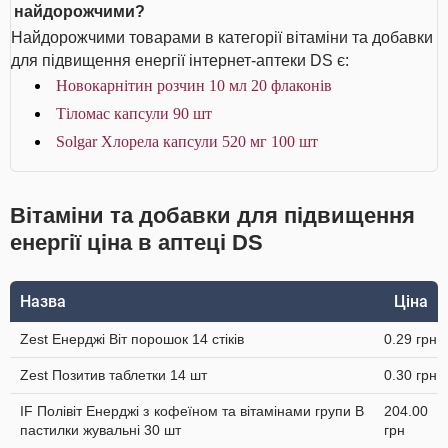
найдорожчими?
Найдорожчими товарами в категорії вітаміни та добавки
для підвищення енергії інтернет-аптеки DS є:
Новокарнітин розчин 10 мл 20 флаконів
Тіломас капсули 90 шт
Solgar Хлорела капсули 520 мг 100 шт
Вітаміни та добавки для підвищення
енергії ціна в аптеці DS
Назва
Ціна
Zest Енерджі Віт порошок 14 стіків
0.29 грн
Zest Позитив таблетки 14 шт
0.30 грн
IF Полівіт Енерджі з кофеїном та вітамінами групи В
204.00
пастилки жувальні 30 шт
грн