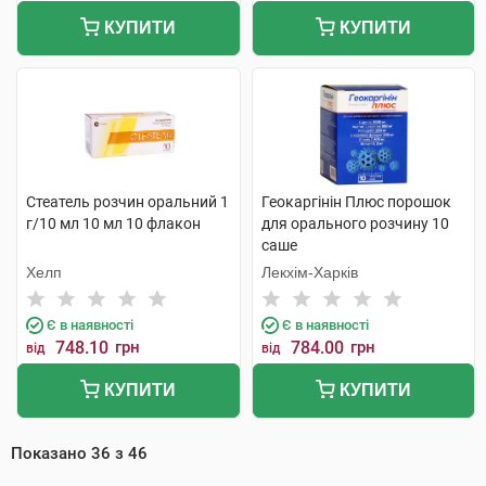
КУПИТИ
КУПИТИ
Стеатель розчин оральний 1
Геокаргінін Плюс порошок
г/10 мл 10 мл 10 флакон
для орального розчину 10
саше
Хелп
Лекхім-Харків
Є в наявності
Є в наявності
748.10
грн
784.00
грн
від
від
КУПИТИ
КУПИТИ
Показано
36
з
46