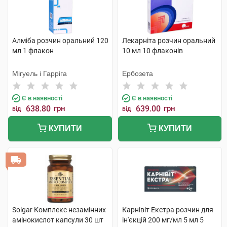
Алміба розчин оральний 120
Лекарніта розчин оральний
мл 1 флакон
10 мл 10 флаконів
Мігуель і Гарріга
Ербозета
Є в наявності
Є в наявності
638.80
грн
639.00
грн
від
від
КУПИТИ
КУПИТИ
Solgar Комплекс незамінних
Карнівіт Екстра розчин для
амінокислот капсули 30 шт
ін'єкцій 200 мг/мл 5 мл 5