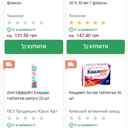
флакон
20 % 30 мл 1 флакон
Технолог
Технолог
Є в наявності
Є в наявності
131.50
грн
147.40
грн
від
від
КУПИТИ
КУПИТИ
Zest ЕфферВіт Енерджі
Квадевіт Актив таблетки 30
таблетки шипучі 20 шт
шт
ПЕЗ Продакшнс Юроп Кфт
Київський вітамінний завод
Є в наявності
Є в наявності