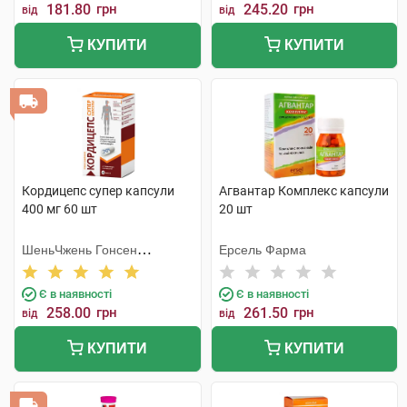
181.80
грн
245.20
грн
від
від
КУПИТИ
КУПИТИ
Кордицепс супер капсули
Агвантар Комплекс капсули
400 мг 60 шт
20 шт
ШеньЧжень Гонсен
Ерсель Фарма
Байоледжі Індастрі Ко. Лтд
Є в наявності
Є в наявності
258.00
грн
261.50
грн
від
від
КУПИТИ
КУПИТИ