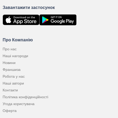
Завантажити застосунок
Про Компанію
Про нас
Наші нагороди
Новини
Франшиза
Робота у нас
Наші автори
Контакти
Політика конфіденційності
Угода користувача
Оферта