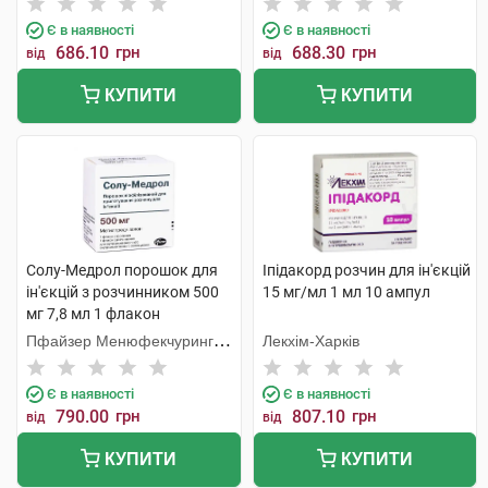
Є в наявності
Є в наявності
686.10
грн
688.30
грн
від
від
КУПИТИ
КУПИТИ
Солу-Медрол порошок для
Іпідакорд розчин для ін'єкцій
ін'єкцій з розчинником 500
15 мг/мл 1 мл 10 ампул
мг 7,8 мл 1 флакон
Пфайзер Менюфекчуринг
Лекхім-Харків
Бельгія
Є в наявності
Є в наявності
790.00
грн
807.10
грн
від
від
КУПИТИ
КУПИТИ