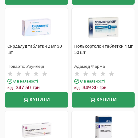
Сирдалуд таблетки 2 мг 30
Полькортолон таблетки 4 мг
шт
50 шт
Новартіс Урунлері
Адамед Фарма
Є в наявності
Є в наявності
347.50
грн
349.30
грн
від
від
КУПИТИ
КУПИТИ