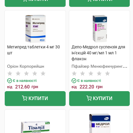
Метипред таблетки 4 мг 30
Депо-Медрол суспензія для
шт
ін'єкцій 40 мг/мл 1 мл 1
флакон
Оріон Корпорейшн
Пфайзер Менюфекчуринг
Бельгія
Є в наявності
Є в наявності
212.60
грн
222.20
грн
від
від
КУПИТИ
КУПИТИ