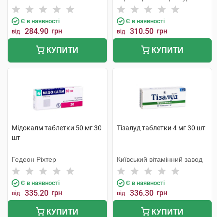
Бельгія
Є в наявності
Є в наявності
284.90
грн
310.50
грн
від
від
КУПИТИ
КУПИТИ
Мідокалм таблетки 50 мг 30
Тізалуд таблетки 4 мг 30 шт
шт
Гедеон Ріхтер
Київський вітамінний завод
Є в наявності
Є в наявності
335.20
грн
336.30
грн
від
від
КУПИТИ
КУПИТИ