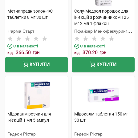
Метилпреднізолон-ФС
Солу-Медрол порошок для
таблетки 8 мг 30 шт
ін'єкцій з розчинником 125
мг 2 мл 1 флакон
Фарма Старт
Пфайзер Менюфекчуринг
Бельгія
Є в наявності
Є в наявності
366.50
грн
370.20
грн
від
від
КУПИТИ
КУПИТИ
Мідокалм розчин для
Мідокалм таблетки 150 мг
ін'єкцій 1 мл 5 ампул
30 шт
Гедеон Ріхтер
Гедеон Ріхтер