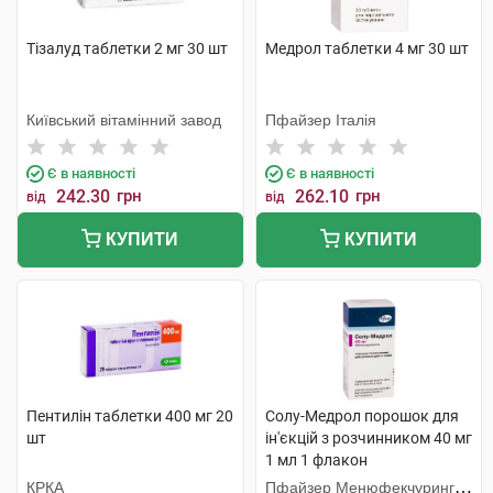
Тізалуд таблетки 2 мг 30 шт
Медрол таблетки 4 мг 30 шт
Київський вітамінний завод
Пфайзер Італія
Є в наявності
Є в наявності
242.30
грн
262.10
грн
від
від
КУПИТИ
КУПИТИ
Пентилін таблетки 400 мг 20
Солу-Медрол порошок для
шт
ін'єкцій з розчинником 40 мг
1 мл 1 флакон
КРКА
Пфайзер Менюфекчуринг