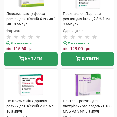
Дексаметазону фосфат
Преднізолон Дарниця
розчин для ін'єкцій 4 мг/мл 1
розчин для ін'єкцій 3 % 1 мл
мл 10 ампул
3 ампули
Фармак
Дарниця ФФ
Є в наявності
Є в наявності
115.60
грн
123.00
грн
від
від
КУПИТИ
КУПИТИ
Пентоксифілін Дарниця
Пентилін розчин для
розчин для ін'єкцій 2 % 5 мл
внутрівенного введення 100
10 ампул
мг/5 мл 5 мл 5 ампул