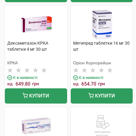
Дексаметазон КРКА
Метипред таблетки 16 мг 30
таблетки 4 мг 30 шт
шт
КРКА
Оріон Корпорейшн
Є в наявності
Є в наявності
649.80
грн
654.70
грн
від
від
КУПИТИ
КУПИТИ