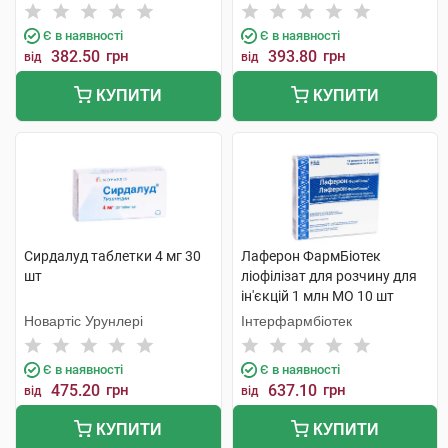
Є в наявності
Є в наявності
382.50
грн
393.80
грн
від
від
КУПИТИ
КУПИТИ
Сирдалуд таблетки 4 мг 30
Лаферон ФармБіотек
шт
ліофілізат для розчину для
ін'єкцій 1 млн МО 10 шт
Новартіс Урунлері
Інтерфармбіотек
Є в наявності
Є в наявності
475.20
грн
637.10
грн
від
від
КУПИТИ
КУПИТИ