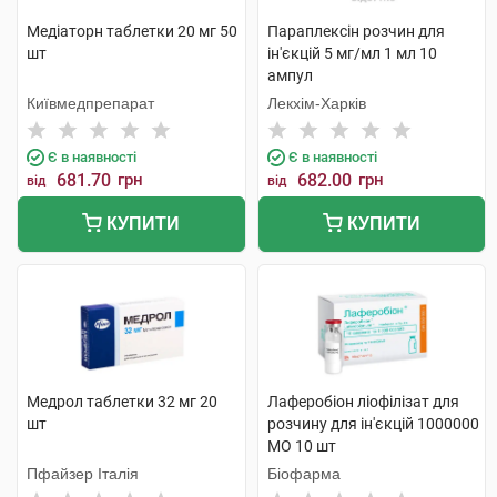
Медіаторн таблетки 20 мг 50
Параплексін розчин для
шт
ін'єкцій 5 мг/мл 1 мл 10
ампул
Київмедпрепарат
Лекхім-Харків
Є в наявності
Є в наявності
681.70
грн
682.00
грн
від
від
КУПИТИ
КУПИТИ
Медрол таблетки 32 мг 20
Лаферобіон ліофілізат для
шт
розчину для ін'єкцій 1000000
МО 10 шт
Пфайзер Італія
Біофарма