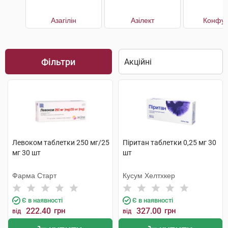
Азагілін
Азілект
Конфун
Фільтри
Левоком таблетки 250 мг/25
Піритан таблетки 0,25 мг 30
мг 30 шт
шт
Фарма Старт
Кусум Хелтхкер
Є в наявності
Є в наявності
222.40
грн
327.00
грн
від
від