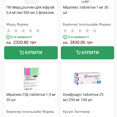
ПК-Мерц розчин для інфузій
Мірапекс таблетки 1 мг 30
0,4 мг/мл 500 мл 2 флакони
шт
Мерц Фарма
Берінгер Інгельхайм Фарма
Є в наявності
Є в наявності
2320.80
грн
2830.00
грн
від
від
КУПИТИ
КУПИТИ
Мірапекс ПД таблетки 1,5 мг
Конфундус таблетки 25
30 шт
мг/250 мг 100 шт
Берінгер Інгельхайм Фарма
Кусум Хелтхкер