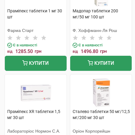
Праміпекс таблетки 1 мг 30
Мадопар таблетки 200
шт
мг/50 мг 100 шт
Фарма Старт
Ф. Хоффманн-Ля Рош
Є в наявності
Є в наявності
1285.50
грн
1496.80
грн
від
від
КУПИТИ
КУПИТИ
Праміпекс XR таблетки 1,5
Сталево таблетки 50 мг/12,5
мг 30 шт
мг/200 мг 30 шт
Лабораторіос Нормон С.А.
Оріон Корпорейшн