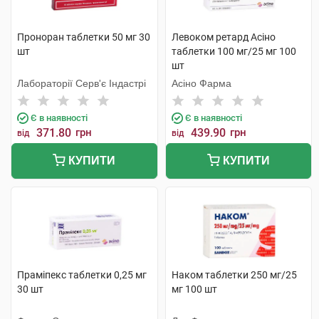
Проноран таблетки 50 мг 30
Левоком ретард Асіно
шт
таблетки 100 мг/25 мг 100
шт
Лабораторії Серв'є Індастрі
Асіно Фарма
Є в наявності
Є в наявності
371.80
грн
439.90
грн
від
від
КУПИТИ
КУПИТИ
Праміпекс таблетки 0,25 мг
Наком таблетки 250 мг/25
30 шт
мг 100 шт