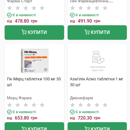
Фарма Старт
Лек Фармацевтична
компанія
Є в наявності
Є в наявності
478.80
грн
491.90
грн
від
від
КУПИТИ
КУПИТИ
Пк-Мерц таблетки 100 мг 30
Азагілін Асіно таблетки 1 мг
шт
30 шт
Мерц Фарма
Дженефарм
Є в наявності
Є в наявності
653.80
грн
720.30
грн
від
від
КУПИТИ
КУПИТИ