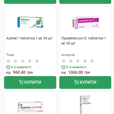
Азілект таблетки 1 мг 30 шт
Праміпексол IC таблетки 1
мг 30 шт
Тева
Інтерхім
Є в наявності
Є в наявності
960.40
грн
1066.00
грн
від
від
КУПИТИ
КУПИТИ