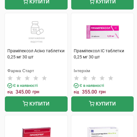
КУПИТИ
КУПИТИ
Праміпексол Асіно таблетки
Праміпексол IC таблетки
0,25 мг 30 шт
0,25 мг 30 шт
Фарма Старт
Інтерхім
Є в наявності
Є в наявності
345.00
грн
355.00
грн
від
від
КУПИТИ
КУПИТИ