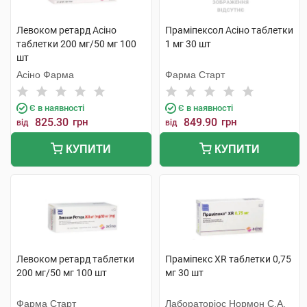
Левоком ретард Асіно
Праміпексол Асіно таблетки
таблетки 200 мг/50 мг 100
1 мг 30 шт
шт
Асіно Фарма
Фарма Старт
Є в наявності
Є в наявності
825.30
грн
849.90
грн
від
від
КУПИТИ
КУПИТИ
Левоком ретард таблетки
Праміпекс XR таблетки 0,75
200 мг/50 мг 100 шт
мг 30 шт
Фарма Старт
Лабораторіос Нормон С.А.