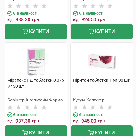
Є в наявності
Є в наявності
888.30
грн
924.50
грн
від
від
КУПИТИ
КУПИТИ
Мірапекс ПД таблетки 0,375
Піритан таблетки 1 мг 30 шт
мг 30 шт
Берінгер Інгельхайм Фарма
Кусум Хелтхкер
Є в наявності
Є в наявності
937.30
грн
945.00
грн
від
від
КУПИТИ
КУПИТИ