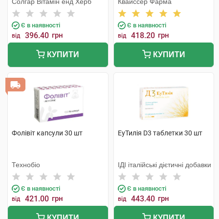
Солгар Вітамін енд Херб
Квайссер Фарма
Є в наявності
Є в наявності
396.40
грн
418.20
грн
від
від
КУПИТИ
КУПИТИ
Фолівіт капсули 30 шт
ЕуТилія D3 таблетки 30 шт
Технобіо
ІДІ італійські дієтичні добавки
Є в наявності
Є в наявності
421.00
грн
443.40
грн
від
від
КУПИТИ
КУПИТИ