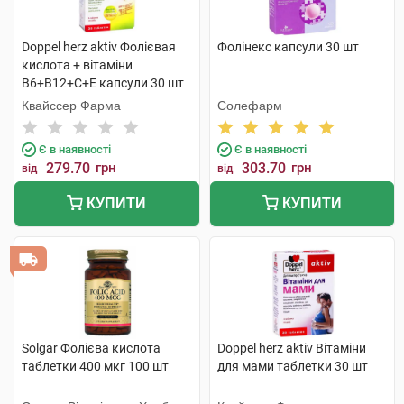
Doppel herz aktiv Фолієвая
Фолінекс капсули 30 шт
кислота + вітаміни
B6+B12+C+E капсули 30 шт
Квайссер Фарма
Солефарм
Є в наявності
Є в наявності
279.70
грн
303.70
грн
від
від
КУПИТИ
КУПИТИ
Solgar Фолієва кислота
Doppel herz aktiv Вітаміни
таблетки 400 мкг 100 шт
для мами таблетки 30 шт