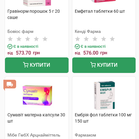
Гравінорм порошок 5 г 20
Емфетал таблетки 60 шт
саше
Бовіос фарм
Кенді Фарма
Є в наявності
Є в наявності
573.70
грн
576.00
грн
від
від
КУПИТИ
КУПИТИ
Сумавіт матерна капсули 30
Ембрія фол таблетки 100 мг
шт
150 шт
Мібе ГмбХ Арцнайміттель
Фармаком