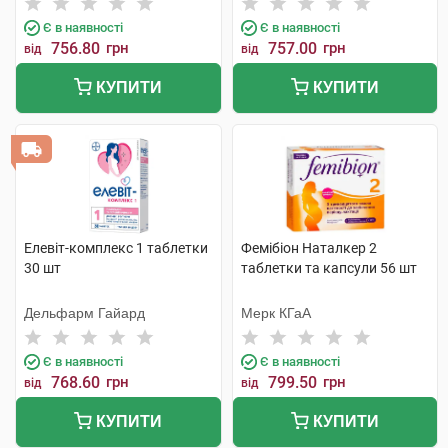
Є в наявності
Є в наявності
756.80
грн
757.00
грн
від
від
КУПИТИ
КУПИТИ
Елевіт-комплекс 1 таблетки
Фемібіон Наталкер 2
30 шт
таблетки та капсули 56 шт
Дельфарм Гайард
Мерк КГаА
Є в наявності
Є в наявності
768.60
грн
799.50
грн
від
від
КУПИТИ
КУПИТИ