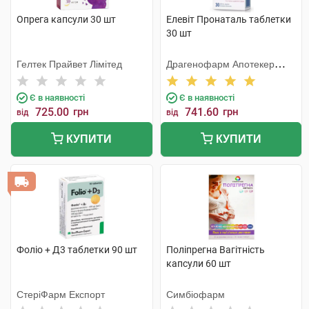
Опрега капсули 30 шт
Елевіт Пронаталь таблетки
30 шт
Гелтек Прайвет Лімітед
Драгенофарм Апотекер
Пюшл
Є в наявності
Є в наявності
725.00
грн
741.60
грн
від
від
КУПИТИ
КУПИТИ
Фоліо + Д3 таблетки 90 шт
Поліпрегна Вагітність
капсули 60 шт
СтеріФарм Експорт
Симбіофарм