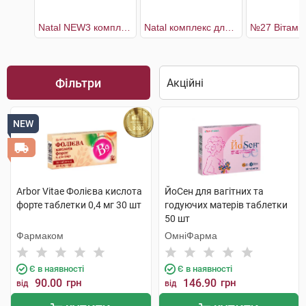
Natal NEW3 комплекс для мами та малюка капсули 30 днів гранули+капсули
Natal комплекс для мами та малюка капсули 30 днів
Фільтри
NEW
Arbor Vitae Фолієва кислота
ЙоСен для вагітних та
форте таблетки 0,4 мг 30 шт
годуючих матерів таблетки
50 шт
Фармаком
ОмніФарма
Є в наявності
Є в наявності
90.00
грн
146.90
грн
від
від