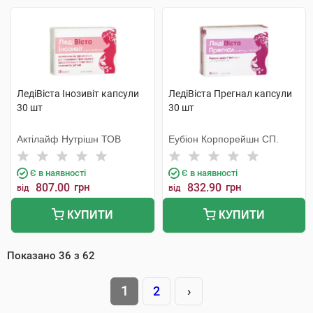
ЛедіВіста Інозивіт капсули
ЛедіВіста Прегнал капсули
30 шт
30 шт
Актілайф Нутрішн ТОВ
Еубіон Корпорейшн СП.
Є в наявності
Є в наявності
807.00
грн
832.90
грн
від
від
КУПИТИ
КУПИТИ
Показано
36
з
62
1
2
›