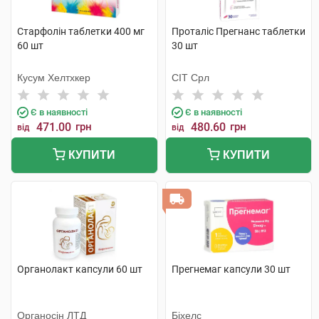
Старфолін таблетки 400 мг
Проталіс Прегнанс таблетки
60 шт
30 шт
Кусум Хелтхкер
СІТ Срл
Є в наявності
Є в наявності
471.00
грн
480.60
грн
від
від
КУПИТИ
КУПИТИ
Органолакт капсули 60 шт
Прегнемаг капсули 30 шт
Органосін ЛТД
Біхелс