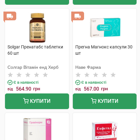
Solgar Пренатабс таблетки
Прегна Магнокс капсули 30
60 шт
шт
Солгар Вітамін енд Херб
Наве Фарма
Є в наявності
Є в наявності
564.90
грн
567.00
грн
від
від
КУПИТИ
КУПИТИ