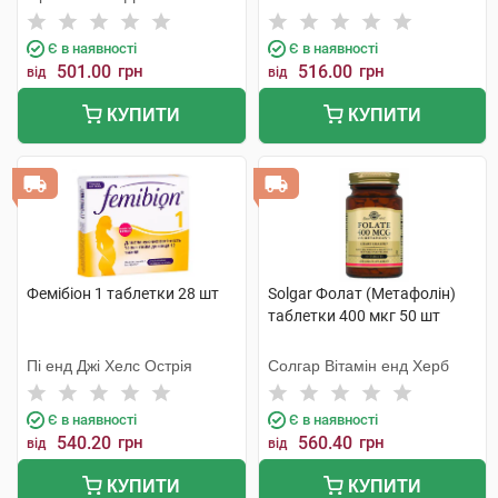
Є в наявності
Є в наявності
501.00
грн
516.00
грн
від
від
КУПИТИ
КУПИТИ
Фемібіон 1 таблетки 28 шт
Solgar Фолат (Метафолін)
таблетки 400 мкг 50 шт
Пі енд Джі Хелс Острія
Солгар Вітамін енд Херб
Є в наявності
Є в наявності
540.20
грн
560.40
грн
від
від
КУПИТИ
КУПИТИ