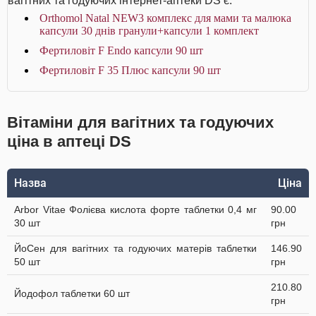
вагітних та годуючих інтернет-аптеки DS є:
Orthomol Natal NEW3 комплекс для мами та малюка
капсули 30 днів гранули+капсули 1 комплект
Фертиловіт F Endo капсули 90 шт
Фертиловіт F 35 Плюс капсули 90 шт
Вітаміни для вагітних та годуючих
ціна в аптеці DS
Назва
Ціна
Arbor Vitae Фолієва кислота форте таблетки 0,4 мг
90.00
30 шт
грн
ЙоСен для вагітних та годуючих матерів таблетки
146.90
50 шт
грн
210.80
Йодофол таблетки 60 шт
грн