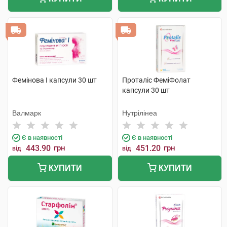
Фемінова І капсули 30 шт
Проталіс ФеміФолат
капсули 30 шт
Валмарк
Нутрілінеа
Є в наявності
Є в наявності
443.90
грн
451.20
грн
від
від
КУПИТИ
КУПИТИ