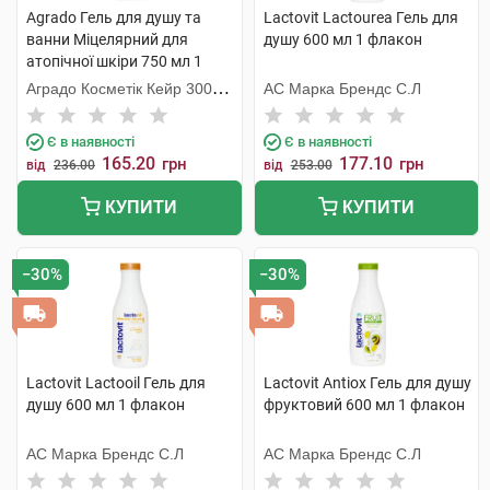
Agrado Гель для душу та
Lactovit Lactourea Гель для
ванни Міцелярний для
душу 600 мл 1 флакон
атопічної шкіри 750 мл 1
флакон
Аградо Косметік Кейр 3000
АС Марка Брендс С.Л
С.Л.У.
Є в наявності
Є в наявності
165.20
177.10
грн
грн
від
236.00
від
253.00
КУПИТИ
КУПИТИ
−30%
−30%
Lactovit Lactooil Гель для
Lactovit Antiox Гель для душу
душу 600 мл 1 флакон
фруктовий 600 мл 1 флакон
АС Марка Брендс С.Л
АС Марка Брендс С.Л