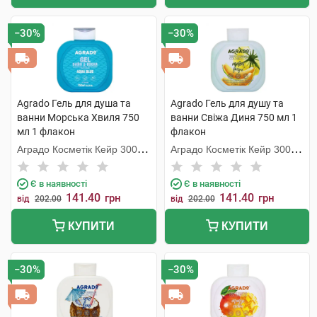
−30%
−30%
Agrado Гель для душа та
Agrado Гель для душу та
ванни Морська Хвиля 750
ванни Свіжа Диня 750 мл 1
мл 1 флакон
флакон
Аградо Косметік Кейр 3000
Аградо Косметік Кейр 3000
С.Л.У.
С.Л.У.
Є в наявності
Є в наявності
141.40
141.40
грн
грн
від
202.00
від
202.00
КУПИТИ
КУПИТИ
−30%
−30%