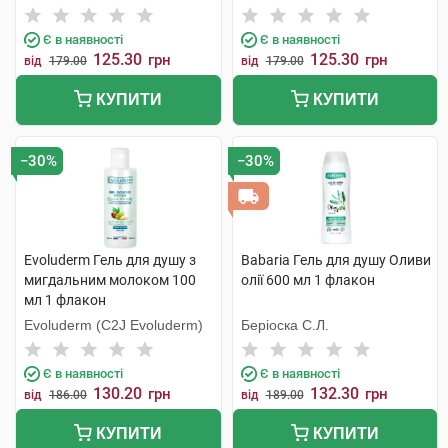
Є в наявності
Є в наявності
125.30
125.30
грн
грн
від
179.00
від
179.00
КУПИТИ
КУПИТИ
−30%
−30%
Evoluderm Гель для душу з
Babaria Гель для душу Оливи
мигдальним молоком 100
олії 600 мл 1 флакон
мл 1 флакон
Evoluderm (C2J Evoluderm)
Беріоска С.Л.
Є в наявності
Є в наявності
130.20
132.30
грн
грн
від
186.00
від
189.00
КУПИТИ
КУПИТИ