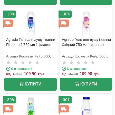
−30%
−30%
Agrado Гель для душу і ванни
Agrado Гель для душу і ванни
Північний 750 мл 1 флакон
Східний 750 мл 1 флакон
Аградо Косметік Кейр 3000
Аградо Косметік Кейр 3000
С.Л.У.
С.Л.У.
Є в наявності
Є в наявності
109.90
109.90
грн
грн
від
157.00
від
157.00
КУПИТИ
КУПИТИ
−30%
−30%