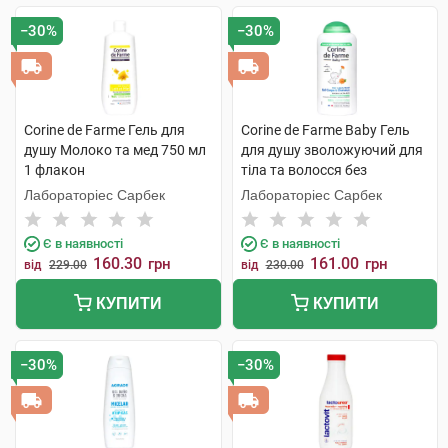
−30%
−30%
Corine de Farme Гель для
Corine de Farme Baby Гель
душу Молоко та мед 750 мл
для душу зволожуючий для
1 флакон
тіла та волосся без
сульфатів 250 мл 1 флакон
Лабораторіес Сарбек
Лабораторіес Сарбек
Є в наявності
Є в наявності
160.30
161.00
грн
грн
від
229.00
від
230.00
КУПИТИ
КУПИТИ
−30%
−30%