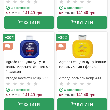
С.Л.У.
С.Л.У.
Є в наявності
Є в наявності
141.40
141.40
грн
грн
від
202.00
від
202.00
КУПИТИ
КУПИТИ
−30%
−30%
Agrado Гель для душу та
Agrado Гель для душу і ванни
ванни Морська Сіль 750 мл
Ваніль 750 мл 1 флакон
1 флакон
Аградо Косметік Кейр 3000
Аградо Косметік Кейр 3000
С.Л.У.
С.Л.У.
Є в наявності
Є в наявності
141.40
141.40
грн
грн
від
202.00
від
202.00
КУПИТИ
КУПИТИ