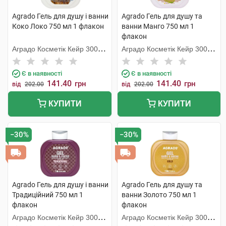
Agrado Гель для душу і ванни
Agrado Гель для душу та
Коко Локо 750 мл 1 флакон
ванни Манго 750 мл 1
флакон
Аградо Косметік Кейр 3000
Аградо Косметік Кейр 3000
С.Л.У.
С.Л.У.
Є в наявності
Є в наявності
141.40
141.40
грн
грн
від
202.00
від
202.00
КУПИТИ
КУПИТИ
−30%
−30%
Agrado Гель для душу і ванни
Agrado Гель для душу та
Традиційний 750 мл 1
ванни Золото 750 мл 1
флакон
флакон
Аградо Косметік Кейр 3000
Аградо Косметік Кейр 3000