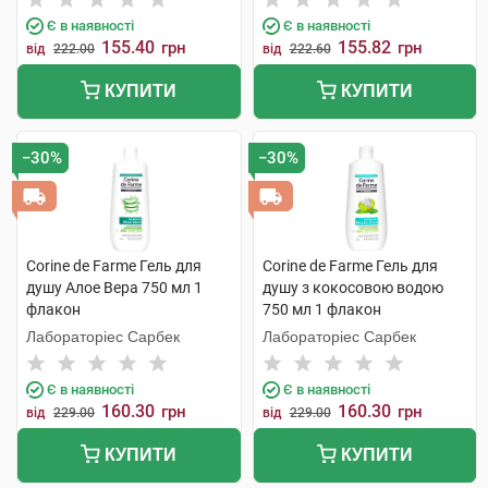
Є в наявності
Є в наявності
155.40
155.82
грн
грн
від
222.00
від
222.60
КУПИТИ
КУПИТИ
−30%
−30%
Corine de Farme Гель для
Corine de Farme Гель для
душу Алое Вера 750 мл 1
душу з кокосовою водою
флакон
750 мл 1 флакон
Лабораторіес Сарбек
Лабораторіес Сарбек
Є в наявності
Є в наявності
160.30
160.30
грн
грн
від
229.00
від
229.00
КУПИТИ
КУПИТИ