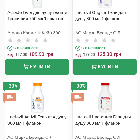
Agrado Гель для душу і ванни
Lactovit Original Гель для
Тропічний 750 мл 1 флакон
душу 300 мл 1 флакон
Аградо Косметік Кейр 3000
АС Марка Брендс С.Л
С.Л.У.
Є в наявності
Є в наявності
109.90
125.30
грн
грн
від
157.00
від
179.00
КУПИТИ
КУПИТИ
−30%
−30%
Lactovit Activit Гель для душу
Lactovit Lactourea Гель для
300 мл 1 флакон
душу 300 мл 1 флакон
АС Марка Брендс С.Л
АС Марка Брендс С.Л