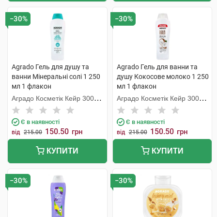
−30%
−30%
Agrado Гель для душу та
Agrado Гель для ванни та
ванни Мінеральні солі 1 250
душу Кокосове молоко 1 250
мл 1 флакон
мл 1 флакон
Аградо Косметік Кейр 3000
Аградо Косметік Кейр 3000
С.Л.У.
С.Л.У.
Є в наявності
Є в наявності
150.50
150.50
грн
грн
від
215.00
від
215.00
КУПИТИ
КУПИТИ
−30%
−30%