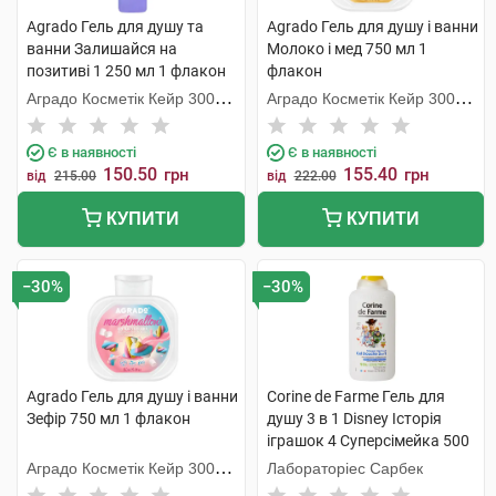
Agrado Гель для душу та
Agrado Гель для душу і ванни
ванни Залишайся на
Молоко і мед 750 мл 1
позитиві 1 250 мл 1 флакон
флакон
Аградо Косметік Кейр 3000
Аградо Косметік Кейр 3000
С.Л.У.
С.Л.У.
Є в наявності
Є в наявності
150.50
155.40
грн
грн
від
215.00
від
222.00
КУПИТИ
КУПИТИ
−30%
−30%
Agrado Гель для душу і ванни
Corine de Farme Гель для
Зефір 750 мл 1 флакон
душу 3 в 1 Disney Історія
іграшок 4 Суперсімейка 500
мл 1 флакон
Аградо Косметік Кейр 3000
Лабораторіес Сарбек
С.Л.У.