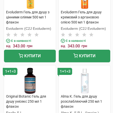
Evoluderm Гель для душу з
Evoluderm Гель для душу
цінними оліями 500 мл 1
кремовий з аргановою
флакон
олією 500 мл 1 флакон
Evoluderm (C2J Evoluderm)
Evoluderm (C2J Evoluderm)
Є в наявності
Є в наявності
343.00
грн
343.00
грн
від
від
КУПИТИ
КУПИТИ
1+1=3
1+1=3
Original Botanic Гель для
Alma K. Гель для душу
душу унісекс 250 мл 1
розслабляючий 250 мл 1
флакон
флакон
Egalle S.L.
Alma K. S.R.L. (Ізраїль)