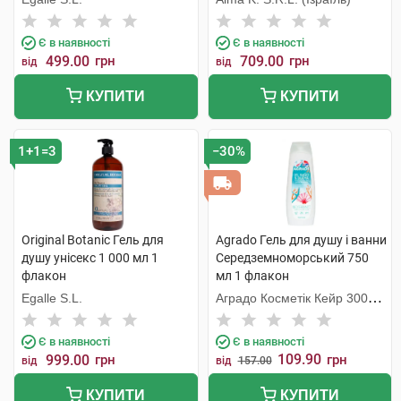
Є в наявності
Є в наявності
499.00
грн
709.00
грн
від
від
КУПИТИ
КУПИТИ
1+1=3
−30%
Original Botanic Гель для
Agrado Гель для душу і ванни
душу унісекс 1 000 мл 1
Середземноморський 750
флакон
мл 1 флакон
Egalle S.L.
Аградо Косметік Кейр 3000
С.Л.У.
Є в наявності
Є в наявності
109.90
999.00
грн
грн
від
від
157.00
КУПИТИ
КУПИТИ