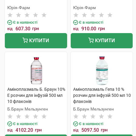
Юрія-Фарм
Юрія-Фарм
Є в наявності
Є в наявності
607.30
грн
910.00
грн
від
від
КУПИТИ
КУПИТИ
Аміноплазмаль Б. Браун 10%
Аміноплазмаль Гепа 10 %
Е розчин для інфузій 500 мл
розчин для інфузій 500 мл 10
10 флаконів
флаконів
Б.Браун Мельзунген
Б.Браун Мельзунген
Є в наявності
Є в наявності
4102.20
грн
5097.50
грн
від
від