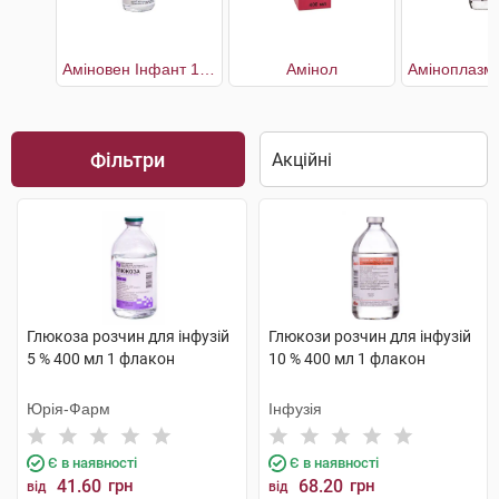
Аміновен Інфант 10%
Амінол
Фільтри
Глюкоза розчин для інфузій
Глюкози розчин для інфузій
5 % 400 мл 1 флакон
10 % 400 мл 1 флакон
Юрія-Фарм
Інфузія
Є в наявності
Є в наявності
41.60
грн
68.20
грн
від
від