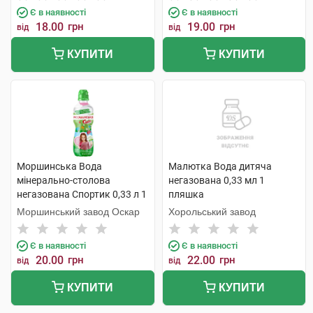
Є в наявності
Є в наявності
18.00
грн
19.00
грн
від
від
КУПИТИ
КУПИТИ
Моршинська Вода
Малютка Вода дитяча
мінерально-столова
негазована 0,33 мл 1
негазована Спортик 0,33 л 1
пляшка
пляшка
Моршинський завод Оскар
Хорольський завод
Є в наявності
Є в наявності
20.00
грн
22.00
грн
від
від
КУПИТИ
КУПИТИ