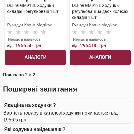
Dr.Frei GM913L Ходунки
Dr.Frei GM912L Ходунки
складані регульовані 1 шт
регульовані на двох колесах
складні 1 шт
Гуандун Каянг Медікал
Гуандун Каянг Медікал
Технолоджі
Технолоджі
Немає в наявності
Немає в наявності
1956.50
грн
2954.00
грн
від
від
АНАЛОГИ
АНАЛОГИ
Показано
2
з
2
Поширені запитання
Яка ціна на ходунки ?
Вартість товару в каталозі ходунки починається від
1956.5 грн.
Які ходунки найдешевші?