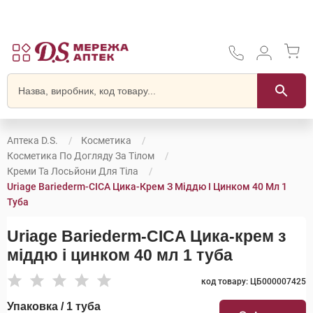
Аптека D.S.
Косметика
Косметика По Догляду За Тілом
Креми Та Лосьйони Для Тіла
Uriage Bariederm-CICA Цика-Крем З Міддю І Цинком 40 Мл 1
Туба
Uriage Bariederm-CICA Цика-крем з
міддю і цинком 40 мл 1 туба
код товару: ЦБ000007425
Упаковка / 1 туба