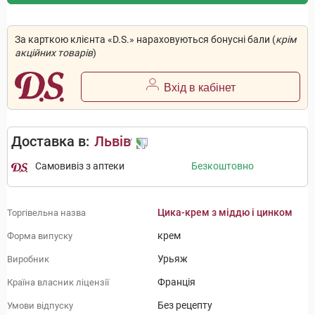
За карткою клієнта «D.S.» нараховуються бонусні бали (
крім
акційних товарів
)
Вхід в кабінет
Доставка в:
Львів
Самовивіз з аптеки
Безкоштовно
Цика-крем з міддю і цинком
Торгівельна назва
крем
Форма випуску
Урьяж
Виробник
Франція
Країна власник ліцензії
Без рецепту
Умови відпуску