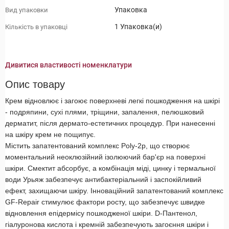
Упаковка
Вид упаковки
1 Упаковка(и)
Кількість в упаковці
Дивитися властивості номенклатури
Опис товару
Крем відновлює і загоює поверхневі легкі пошкодження на шкірі
- подряпини, сухі плями, тріщини, запалення, пелюшковий
дерматит, після дермато-естетичних процедур. При нанесенні
на шкіру крем не пощипує.
Містить запатентований комплекс Poly-2p, що створює
моментальний неоклюзійний ізолюючий бар'єр на поверхні
шкіри. Смектит абсорбує, а комбінація міді, цинку і термальної
води Урьяж забезпечує антибактеріальний і заспокійливий
ефект, захищаючи шкіру. Інноваційний запатентований комплекс
GF-Repair стимулює фактори росту, що забезпечує швидке
відновлення епідермісу пошкодженої шкіри. D-Пантенол,
гіалуронова кислота і кремній забезпечують загоєння шкіри і