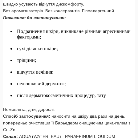
швидко усувають відчуття дискомфорту.
Без ароматизаторів. Без консервантів. Гіпоалергенний.
Показання до застосування:
Подразнення шкіри, викликане різними агресивними
факторами;
сухі ділянки шкіри;
тріщини;
відчуття печіння;
пелюшковий дерматит;
після дерматокосметичних процедур, тату.
Немовлята, діти, дорослі.
Спосіб застосування:
наносити на шкіру два рази на день,
попередньо очистивши її Барьедерм очищуючим цика-гелем з
Cu-Zn.
Склад:
AQUA (WATER, EAU) - PARAFFINUM LIQUIDUM