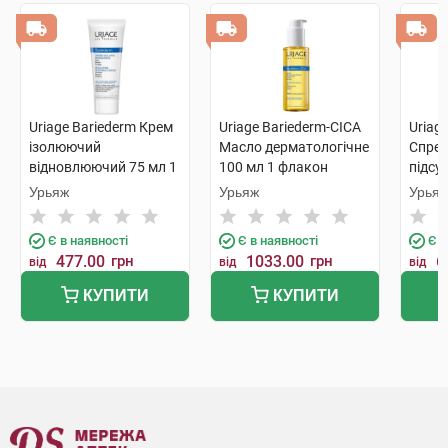
Uriage Bariederm Крем
Uriage Bariederm-CICA
Uriag
ізолюючий
Масло дерматологічне
Спрей
відновлюючий 75 мл 1
100 мл 1 флакон
підсу
туба
цинко
Урьяж
Урьяж
Урья
флак
Є в наявності
Є в наявності
Є в
477.00
грн
1033.00
грн
6
від
від
від
КУПИТИ
КУПИТИ