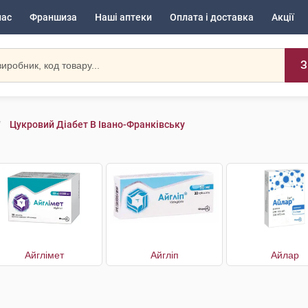
нас
Франшиза
Наші аптеки
Оплата і доставка
Акції
З
Цукровий Діабет В Івано-Франківську
Айглімет
Айгліп
Айлар