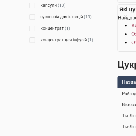
капсули
(13)
Які ц
Лекхім-Харків
(1)
суспензія для ін'єкцій
(19)
Найдоро
Бісколь
(1)
Кс
концентрат
(1)
Житомирбіопродукт
(1)
Оз
концентрат для інфузій
(1)
Оз
Менаріні Мануфактурінг
(4)
Берлін-Хемі
(10)
Цук
Уорлд Медицин Ілач Сан. Ве
Тідж
(2)
Назва
Стевіясан
(1)
Райзод
Мерк
(6)
Віктоз
Санофі С.П.А.
(3)
Тіо-Лі
Тева
(2)
Тіо-Лі
Підприємство Рада для
Хелаплант
(1)