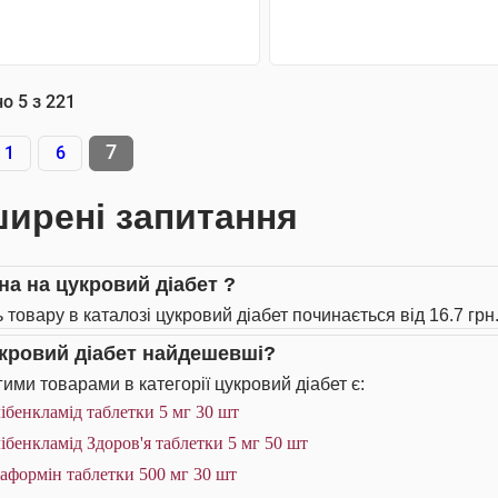
АНАЛОГИ
АНАЛОГИ
но
5
з
221
7
1
6
ирені запитання
іна на цукровий діабет ?
 товару в каталозі цукровий діабет починається від 16.7 грн
укровий діабет найдешевші?
ими товарами в категорії цукровий діабет є:
ібенкламід таблетки 5 мг 30 шт
ібенкламід Здоров'я таблетки 5 мг 50 шт
аформін таблетки 500 мг 30 шт