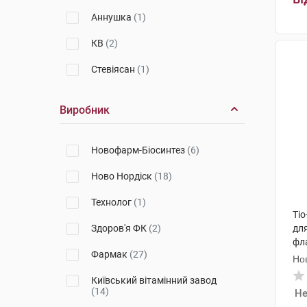
Аннушка
(1)
КВ
(2)
Стевіясан
(1)
Виробник
Новофарм-Біосинтез
(6)
Ново Нордіск
(18)
Технолог
(1)
Ті
Здоров'я ФК
(2)
для
фл
Фармак
(27)
Но
Київський вітамінний завод
(14)
Не