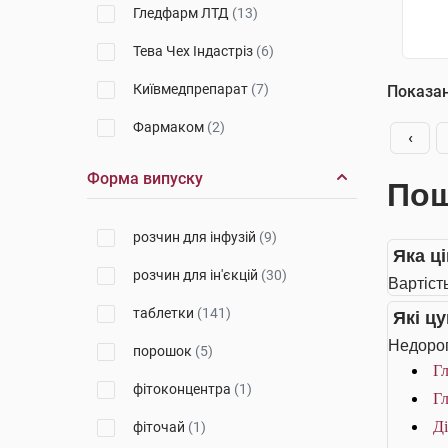
Гледфарм ЛТД
(13)
Тева Чех Індастріз
(6)
Київмедпрепарат
(7)
Показа
Фармаком
(2)
‹
Голден Фарм
(4)
Форма випуску
Пош
Кусум Фарм
(11)
розчин для інфузій
(9)
Астрафарм
(4)
Яка ц
розчин для ін'єкцій
(30)
КРКА
(1)
Вартість
таблетки
(141)
Які ц
Лек Фармацевтична компанія
(5)
Недорог
порошок
(5)
Екомед
(1)
Гл
фітоконцентра
(1)
Гл
Балканфарма-Дупниця
(2)
Ді
фіточай
(1)
Красота та Здоров'я
(1)