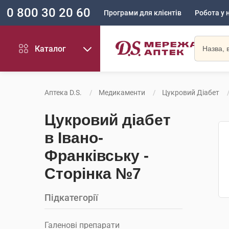
0 800 30 20 60
Програми для клієнтів
Робота у 
Каталог
Аптека D.S.
Медикаменти
Цукровий Діабет
Цукровий діабет
в Івано-
Франківську -
Сторінка №7
Підкатегорії
Галенові препарати