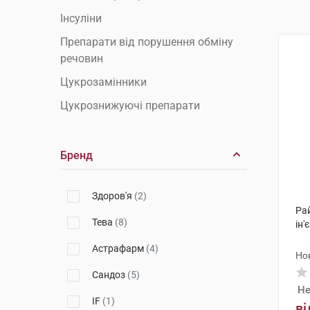
Інсуліни
Препарати від порушення обміну
речовин
Цукрозамінники
Цукрознижуючі препарати
Бренд
Здоров'я
(2)
Ра
Тева
(8)
ін'
Астрафарм
(4)
Но
Сандоз
(5)
Не
IF
(1)
ві