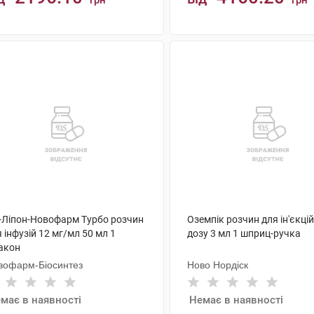
грн
грн
АНАЛОГИ
АНАЛОГИ
о-Ліпон-Новофарм Турбо розчин
Оземпік розчин для ін'єкцій
 інфузій 12 мг/мл 50 мл 1
дозу 3 мл 1 шприц-ручка
акон
вофарм-Біосинтез
Ново Нордіск
має в наявності
Немає в наявності