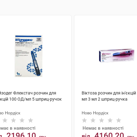
йзодег Флекстач розчин для
Віктоза розчин для ін'єкцій
єкцій 100 ОД/мл 5 шприц-ручок
мл 3 мл 2 шприц-ручка
во Нордіск
Ново Нордіск
має в наявності
Немає в наявності
2196.10
4160.20
д
від