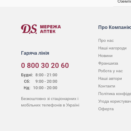
Оземпі
Лабораторії Серв'є Індастрі
(2)
Хелаплант
(1)
Про Компані
Мерк Санте
(6)
Про нас
Елемент здоров'я
(1)
Наші нагороди
Гаряча лінія
Індар
(10)
Новини
Франшиза
0 800 30 20 60
Нутрімед
(4)
Робота у нас
Будні:
8:00 - 21:00
Берінгер Інгельхайм Еллас
(1)
Наші автори
Сб:
9:00 - 20:00
Контакти
Ананта Медікеар
(1)
Нд:
10:00 - 20:00
Політика конфіде
Безкоштовно зі стаціонарних і
Іннео Фарм
(2)
Угода користува
мобільних телефонів в Україні
Оферта
Драгенофарм Апотекер Пюшл
(2)
Фарма Старт
(1)