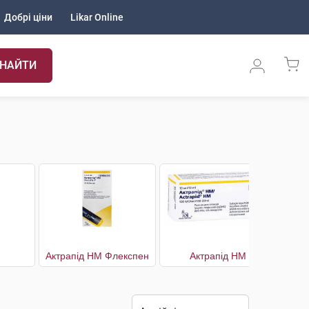
Добрі ціни
Likar Online
НАЙТИ
Актрапід HM Флекспен
Актрапід НМ