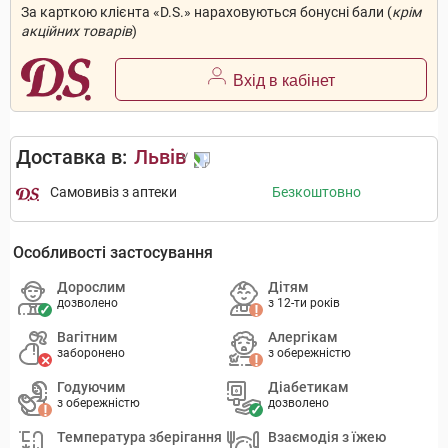
За карткою клієнта «D.S.» нараховуються бонусні бали (
крім
акційних товарів
)
Вхід в кабінет
Доставка в:
Львів
Самовивіз з аптеки
Безкоштовно
Особливості застосування
Дорослим
Дітям
дозволено
з 12-ти років
Вагітним
Алергікам
заборонено
з обережністю
Годуючим
Діабетикам
з обережністю
дозволено
Температура зберігання
Взаємодія з їжею