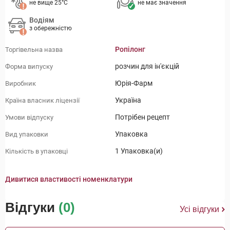
не вище 25°C
не має значення
Водіям
з обережністю
Ропілонг
Торгівельна назва
розчин для ін'єкцій
Форма випуску
Юрія-Фарм
Виробник
Україна
Країна власник ліцензії
Потрібен рецепт
Умови відпуску
Упаковка
Вид упаковки
1 Упаковка(и)
Кількість в упаковці
Дивитися властивості номенклатури
Відгуки
(0)
Усі відгуки