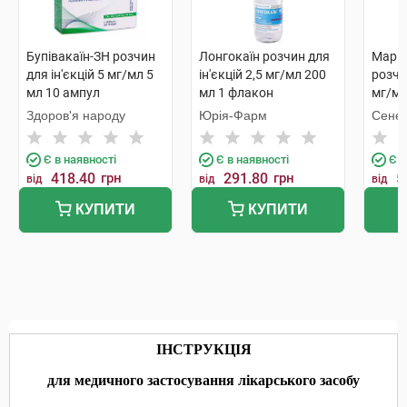
Бупівакаїн-ЗН розчин
Лонгокаїн розчин для
Марка
для ін'єкцій 5 мг/мл 5
ін'єкцій 2,5 мг/мл 200
розчин
мл 10 ампул
мл 1 флакон
мг/мл
Здоров'я народу
Юрія-Фарм
Сенек
Є в наявності
Є в наявності
Є в
418.40
грн
291.80
грн
5
від
від
від
КУПИТИ
КУПИТИ