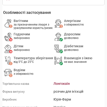
Особливості застосування
Вагітним
Алергікам
за призначенням лікаря з
з обережністю
урахуванням користь/ризик
Годуючим
Дорослим
заборонено
дозволено
Дітям
Діабетикам
заборонено
дозволено
Температура зберігання
Взаємодія з їжею
від 5°C до 25°C
не має значення
Водіям
з обережністю
Лонгокаїн
Торгівельна назва
розчин для ін'єкцій
Форма випуску
Юрія-Фарм
Виробник