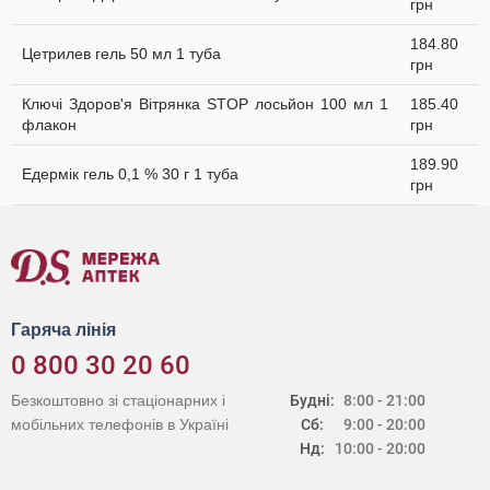
грн
184.80
Цетрилев гель 50 мл 1 туба
грн
Ключі Здоров'я Вітрянка STOP лосьйон 100 мл 1
185.40
флакон
грн
189.90
Едермік гель 0,1 % 30 г 1 туба
грн
Гаряча лінія
0 800 30 20 60
Безкоштовно зі стаціонарних і
Будні:
8:00 - 21:00
мобільних телефонів в Україні
Сб:
9:00 - 20:00
Нд:
10:00 - 20:00