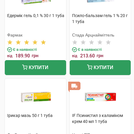
Едермік гель 0,1 % 30 г 1 туба
Псило-бальзам гель 1 % 20 г
1 туба
Фармак
Стада Арцнайміттель
Є в наявності
Є в наявності
189.90
грн
213.60
грн
від
від
КУПИТИ
КУПИТИ
Ірикар мазь 50 г 1 туба
IF Псинистил з каламіном
крем 40 мл 1 туба