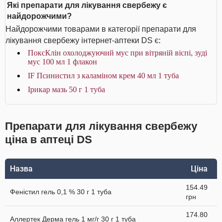
Які препарати для лікування свербежу є
найдорожчими?
Найдорожчими товарами в категорії препарати для
лікування свербежу інтернет-аптеки DS є:
ПоксКлін охолоджуючий мус при вітряній віспі, зуді
мус 100 мл 1 флакон
IF Псинистил з каламіном крем 40 мл 1 туба
Ірикар мазь 50 г 1 туба
Препарати для лікування свербежу
ціна в аптеці DS
Назва
Ціна
154.49
Феністил гель 0,1 % 30 г 1 туба
грн
174.80
Аллертек Дерма гель 1 мг/г 30 г 1 туба