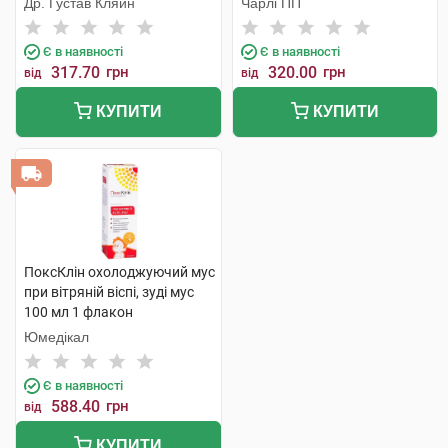
Др. Густав Кляйн
Чарлі ПП
Є в наявності
Є в наявності
317.70
грн
320.00
грн
від
від
КУПИТИ
КУПИТИ
ПоксКлін охолоджуючий мус
при вітряній віспі, зуді мус
100 мл 1 флакон
Юмедікал
Є в наявності
588.40
грн
від
КУПИТИ