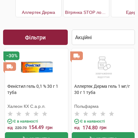
Аллертек Дерма
Вітрянка STOP лосьйон
Едерм
Фільтри
−30%
Феністил гель 0,1 % 30 г 1
Аллертек Дерма гель 1 мг/г
туба
30 г 1 туба
Халеон КХ С.а.р.л.
Польфарма
Є в наявності
Є в наявності
154.49
грн
174.80
грн
від
220.70
від