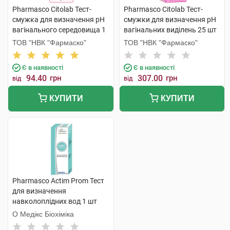
Pharmasco Citolab Тест-
Pharmasco Citolab Тест-
смужка для визначення pH
смужки для визначення pH
вагінального середовища 1
вагінальних виділень 25 шт
шт
ТОВ "НВК "Фармаско"
ТОВ "НВК "Фармаско"
Є в наявності
Є в наявності
94.40
грн
307.00
грн
від
від
КУПИТИ
КУПИТИ
Pharmasco Actim Prom Тест
для визначення
навколоплідних вод 1 шт
О Медікс Біохіміка