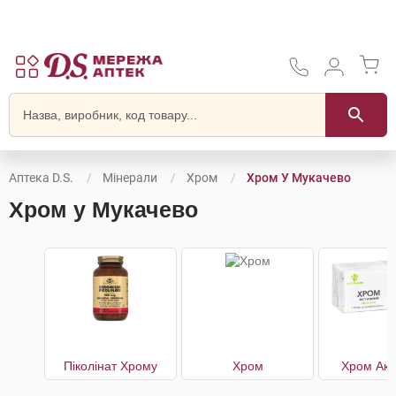
Аптека D.S.
Мінерали
Хром
Хром У Мукачево
Хром у Мукачево
Піколінат Хрому
Хром
Хром Акт