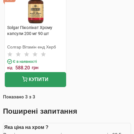
Solgar Піколінат Хрому
капсули 200 мг 90 шт
Солгар Вітамін енд Херб
Є в наявності
588.20
грн
від
КУПИТИ
Показано
3
з
3
Поширені запитання
Яка ціна на хром ?