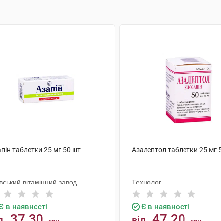
пін таблетки 25 мг 50 шт
Азалептол таблетки 25 мг 
вський вітамінний завод
Технолог
Є в наявності
Є в наявності
37.30
47.20
д
від