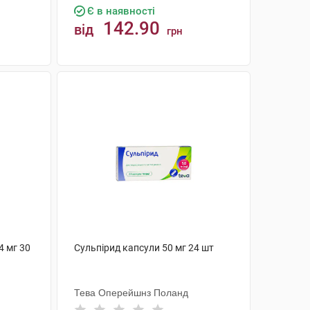
Є в наявності
142.90
від
грн
КУПИТИ
4 мг 30
Сульпірид капсули 50 мг 24 шт
Тева Оперейшнз Поланд