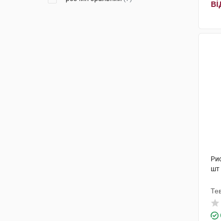
ві
Дженефарм
(5)
Дарниця ФФ
(1)
Салютас Фарма
(2)
Адамед Фарма
(3)
Ронтіс Хеллас Медікал енд
Фармасьютікал Продактс С.А.
(3)
Фарма Старт
(7)
Лабораторії Серв'є Індастрі
(1)
Меркле
(5)
Ри
шт
Шанель Медікал
(1)
Те
Фарматен
(3)
Х. Лундбек
(10)