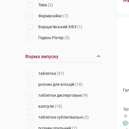
Тева
(2)
Фармасайнс
(7)
Борщагівський ХФЗ
(1)
Гедеон Ріхтер
(5)
Дексель
(2)
Форма випуску
ЮСБ Фарма
(1)
Фармак
(7)
таблетки
(97)
Тева Оперейшнз Поланд
(3)
розчин для ін'єкцій
(10)
Гал
КРКА
(5)
таблетки дисперговані
(9)
Егіс
(9)
капсули
(10)
Зд
Інтерхім
(4)
таблетки сублінгвальні
(2)
Дельфарм Діжон
(3)
розчин оральний
(7)