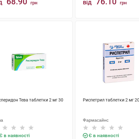
68.90
76.10
д
від
грн
грн
КУПИТИ
КУПИТИ
сперидон Тева таблетки 2 мг 30
Риспетрил таблетки 2 мг 2
ва
Фармасайнс
Є в наявності
Є в наявності