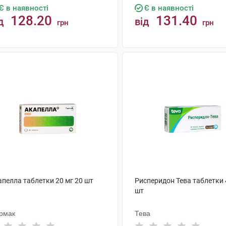
Є в наявності
Є в наявності
128.20
131.40
д
від
грн
грн
КУПИТИ
КУПИТИ
апелла таблетки 20 мг 20 шт
Рисперидон Тева таблетки 
шт
рмак
Тева