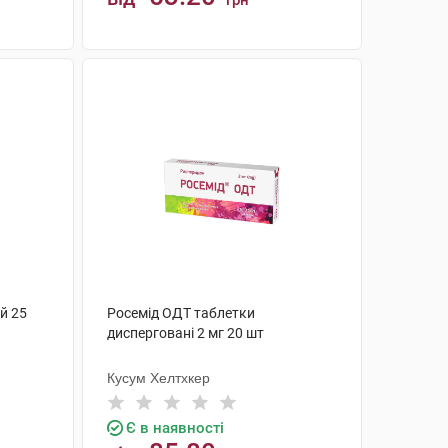
грн
КУПИТИ
ій 25
Росемід ОДТ таблетки
дисперговані 2 мг 20 шт
Кусум Хелтхкер
Є в наявності