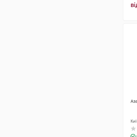
ві
Актавіс
(5)
Янссен-Сілаг
(1)
Балканфарма-Дупниця
(2)
Фармзавод Єльфа
(2)
Г.Л.Фарма
(1)
Польфа Паб'яніцький ФЗ
(2)
Біокодекс
(1)
Янссен Фармацевтика НВ
(1)
Гріндекс
(2)
Аза
Нобел Ілач Санаї ве Тіджарет
(1)
Киї
Медокемі
(1)