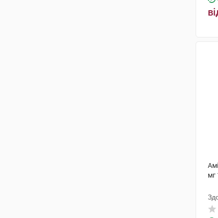
Рівофарм
(2)
ві
АстраЗенека
(1)
Елаяфарм
(3)
Ам
мг 
Зд