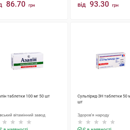
86.70
93.30
д
від
грн
грн
КУПИТИ
КУПИТИ
пін таблетки 100 мг 50 шт
Сульпірид-ЗН таблетки 50 
шт
вський вітамінний завод
Здоров'я народу
Є в наявності
Є в наявності