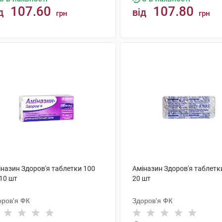
107.60
107.80
д
від
грн
грн
КУПИТИ
КУПИТИ
іназин Здоров'я таблетки 100
Аміназин Здоров'я таблетк
10 шт
20 шт
оров'я ФК
Здоров'я ФК