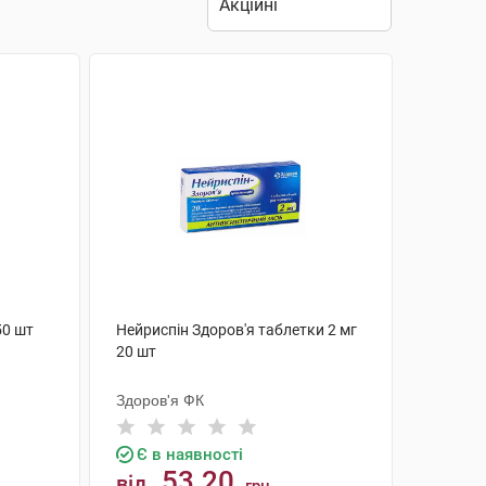
50 шт
Нейриспін Здоров'я таблетки 2 мг
20 шт
Здоров'я ФК
Є в наявності
53.20
від