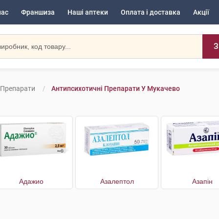
нас
Франшиза
Наші аптеки
Оплата і доставка
Акції
З
 Препарати
Антипсихотичні Препарати У Мукачево
Адажио
Азалептол
Азапін