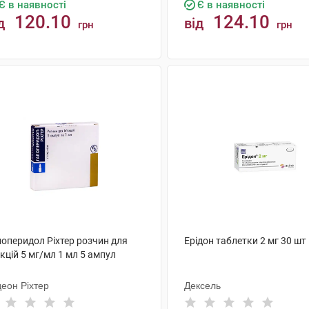
Є в наявності
Є в наявності
120.10
124.10
д
від
грн
грн
КУПИТИ
КУПИТИ
лоперидол Ріхтер розчин для
Ерідон таблетки 2 мг 30 шт
єкцій 5 мг/мл 1 мл 5 ампул
деон Ріхтер
Дексель