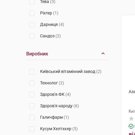
Тева
(3)
Ріхтер
(1)
Дарниця
(4)
Сандоз
(2)
Виробник
Київський вітамінний завод
(2)
Технолог
(2)
Аза
Здоров'я ФК
(4)
Здоров'я народу
(6)
Киї
Галичфарм
(1)
Кусум Хелтхкер
(5)
ві