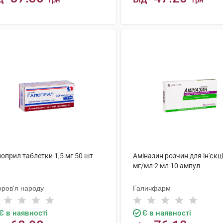
грн
грн
КУПИТИ
КУПИТИ
оприл таблетки 1,5 мг 50 шт
Аміназин розчин для ін'єкц
мг/мл 2 мл 10 ампул
оров'я народу
Галичфарм
Є в наявності
Є в наявності