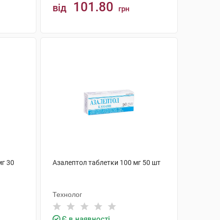
101.80
від
грн
КУПИТИ
мг 30
Азалептол таблетки 100 мг 50 шт
Технолог
Є в наявності