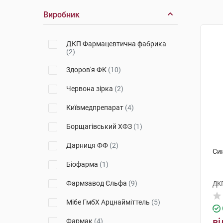
Виробник
ДКП Фармацевтична фабрика
(2)
Здоров'я ФК
(10)
Червона зірка
(2)
Київмедпрепарат
(4)
Борщагівський ХФЗ
(1)
Дарниця ФФ
(2)
Син
Біофарма
(1)
Фармзавод Єльфа
(9)
ДК
Мібе ГмбХ Арцнайміттель
(5)
ві
Фармак
(4)