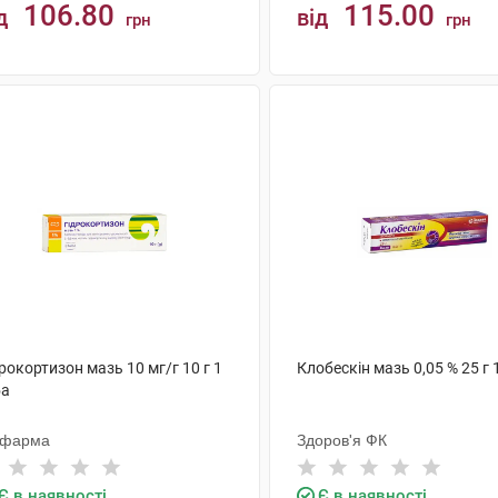
106.80
115.00
д
від
грн
грн
КУПИТИ
КУПИТИ
рокортизон мазь 10 мг/г 10 г 1
Клобескін мазь 0,05 % 25 г 
ба
офарма
Здоров'я ФК
Є в наявності
Є в наявності