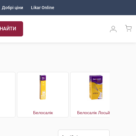
Добрі ціни
Likar Online
НАЙТИ
Белосалік
Белосалік Лосьйон