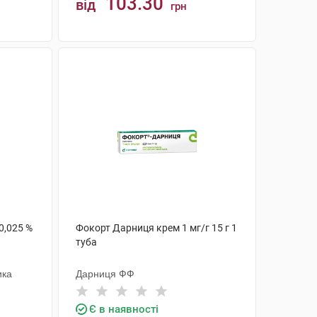
103.30
від
грн
КУПИТИ
0,025 %
Фокорт Дарниця крем 1 мг/г 15 г 1
туба
ика
Дарниця ФФ
Є в наявності