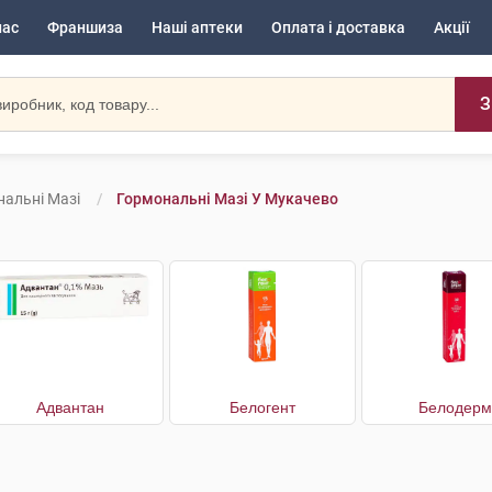
нас
Франшиза
Наші аптеки
Оплата і доставка
Акції
З
альні Мазі
Гормональні Мазі У Мукачево
Адвантан
Белогент
Белодерм