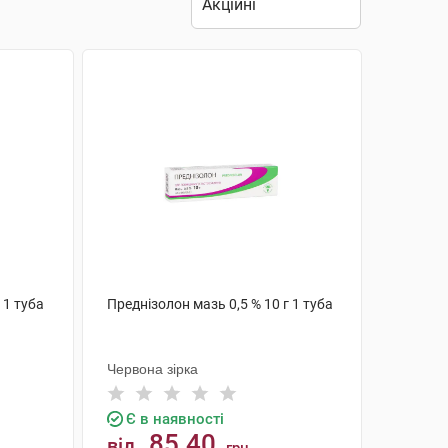
 1 туба
Преднізолон мазь 0,5 % 10 г 1 туба
Червона зірка
Є в наявності
85.40
від