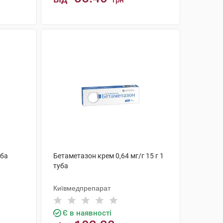
грн
КУПИТИ
уба
Бетаметазон крем 0,64 мг/г 15 г 1
туба
Київмедпрепарат
Є в наявності