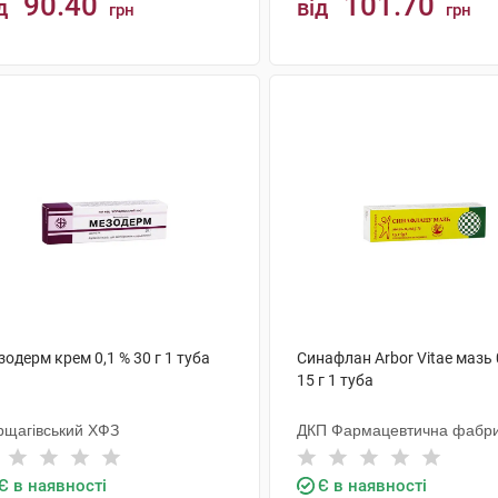
90.40
101.70
д
від
грн
грн
КУПИТИ
КУПИТИ
одерм крем 0,1 % 30 г 1 туба
Синафлан Arbor Vitae мазь 
15 г 1 туба
рщагівський ХФЗ
ДКП Фармацевтична фабр
Є в наявності
Є в наявності