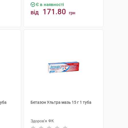
Є в наявності
171.80
від
грн
КУПИТИ
туба
Бетазон Ультра мазь 15 г 1 туба
Здоров'я ФК