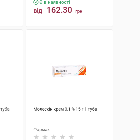
Є в наявності
162.30
від
грн
КУПИТИ
 туба
Молескін крем 0,1 % 15 г 1 туба
Фармак