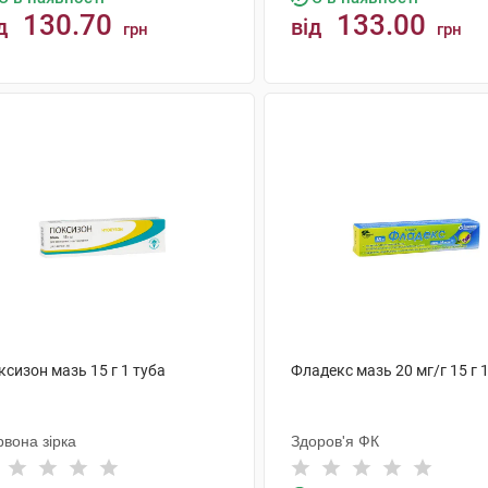
130.70
133.00
д
від
грн
грн
КУПИТИ
КУПИТИ
ксизон мазь 15 г 1 туба
Фладекс мазь 20 мг/г 15 г 
вона зірка
Здоров'я ФК