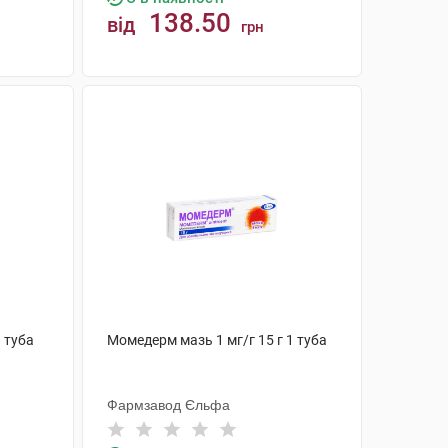
138.50
від
грн
КУПИТИ
1 туба
Момедерм мазь 1 мг/г 15 г 1 туба
Фармзавод Єльфа