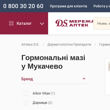
0 800 30 20 60
Програми для клієнтів
Робота у 
Каталог
Аптека D.S.
Дерматологічні Препарати
Гормон
Гормональні мазі
у Мукачево
Бренд
Arbor Vitae
(1)
Дарниця
(2)