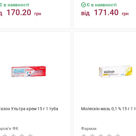
Є в наявності
Є в наявності
170.20
171.40
д
від
грн
грн
КУПИТИ
КУПИТИ
азон Ультра крем 15 г 1 туба
Молескін мазь 0,1 % 15 г 1 
оров'я ФК
Фармак