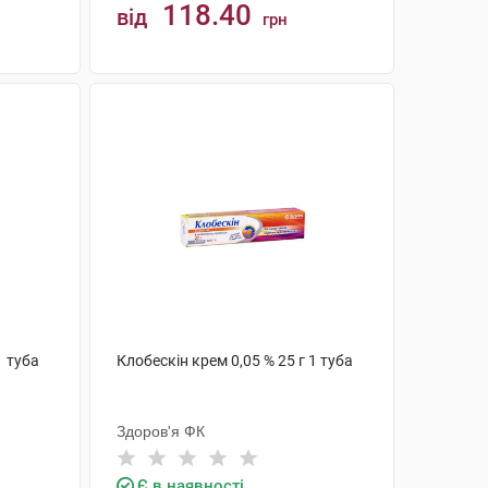
118.40
від
грн
КУПИТИ
1 туба
Клобескін крем 0,05 % 25 г 1 туба
Здоров'я ФК
Є в наявності