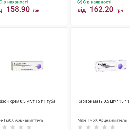
Є в наявності
Є в наявності
158.90
162.20
д
від
грн
грн
КУПИТИ
КУПИТИ
iзон крем 0,5 мг/г 15 г 1 туба
Карiзон мазь 0,5 мг/г 15 г 1
бе ГмбХ Арцнайміттель
Мібе ГмбХ Арцнайміттель