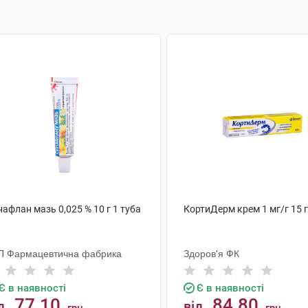
афлан мазь 0,025 % 10 г 1 туба
КортиДерм крем 1 мг/г 15 г
П Фармацевтична фабрика
Здоров'я ФК
Є в наявності
Є в наявності
77.10
84.80
д
від