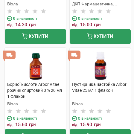
флакон
% 20 мл 1 флакон
Віола
ДКП Фармацевтична
фабрика
Є в наявності
Є в наявності
14.30
грн
15.00
грн
від
від
КУПИТИ
КУПИТИ
Борної кислоти Arbor Vitae
Пустирника настойка Arbor
розчин спиртовий 3 % 20 мл
Vitae 25 мл 1 флакон
1 флакон
Віола
Віола
Є в наявності
Є в наявності
15.60
грн
15.90
грн
від
від