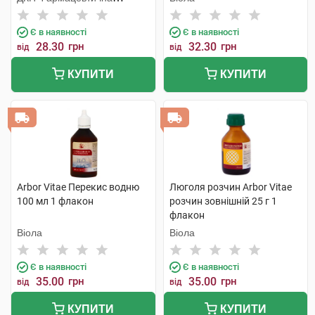
фабрика
Є в наявності
Є в наявності
28.30
грн
32.30
грн
від
від
КУПИТИ
КУПИТИ
Arbor Vitae Перекис водню
Люголя розчин Arbor Vitae
100 мл 1 флакон
розчин зовнішній 25 г 1
флакон
Віола
Віола
Є в наявності
Є в наявності
35.00
грн
35.00
грн
від
від
КУПИТИ
КУПИТИ