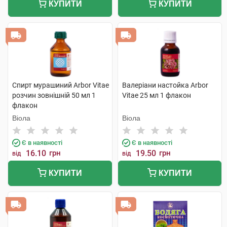
КУПИТИ
КУПИТИ
Спирт мурашиний Arbor Vitae
Валеріани настойка Arbor
розчин зовнішній 50 мл 1
Vitae 25 мл 1 флакон
флакон
Віола
Віола
Є в наявності
Є в наявності
16.10
грн
19.50
грн
від
від
КУПИТИ
КУПИТИ