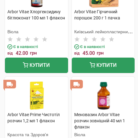
Arbor Vitae Хлоргексидину
Arbor Vitae Гірчичний
біглюконат 100 мл 1 флакон
порошок 200 г 1 пачка
Віола
Київський лейкопластирний
завод Сарепта
Є в наявності
Є в наявності
42.00
грн
45.00
грн
від
від
КУПИТИ
КУПИТИ
Arbor Vitae Prime Чистотіл
Меновазин Arbor Vitae
розчин 1,2 мл 1 флакон
розчин зовнішній 40 мл 1
флакон
Красота та Здоров'я
Віола