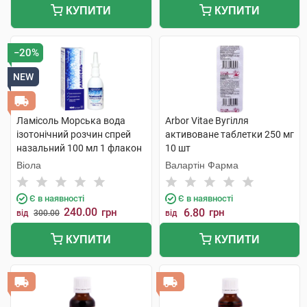
КУПИТИ
КУПИТИ
−20%
NEW
Ламісоль Морська вода
Arbor Vitae Вугілля
ізотонічний розчин спрей
активоване таблетки 250 мг
назальний 100 мл 1 флакон
10 шт
Віола
Валартін Фарма
Є в наявності
Є в наявності
240.00
грн
6.80
грн
від
300.00
від
КУПИТИ
КУПИТИ