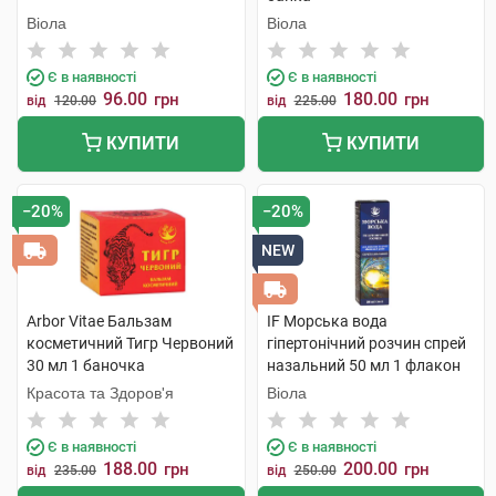
Віола
Віола
Є в наявності
Є в наявності
96.00
180.00
грн
грн
від
120.00
від
225.00
КУПИТИ
КУПИТИ
−20%
−20%
NEW
Arbor Vitae Бальзам
IF Морська вода
косметичний Тигр Червоний
гіпертонічний розчин спрей
30 мл 1 баночка
назальний 50 мл 1 флакон
Красота та Здоров'я
Віола
Є в наявності
Є в наявності
188.00
200.00
грн
грн
від
235.00
від
250.00