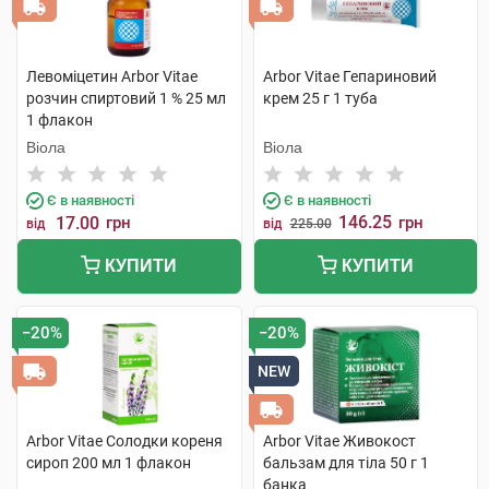
Левоміцетин Arbor Vitae
Arbor Vitae Гепариновий
розчин спиртовий 1 % 25 мл
крем 25 г 1 туба
1 флакон
Віола
Віола
Є в наявності
Є в наявності
146.25
17.00
грн
грн
від
від
225.00
КУПИТИ
КУПИТИ
−20%
−20%
NEW
Arbor Vitae Солодки кореня
Arbor Vitae Живокост
сироп 200 мл 1 флакон
бальзам для тіла 50 г 1
банка