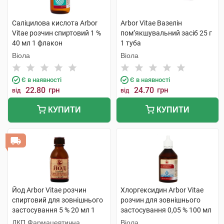
Саліцилова кислота Arbor
Arbor Vitae Вазелін
Vitae розчин спиртовий 1 %
пом’якшувальний засіб 25 г
40 мл 1 флакон
1 туба
Віола
Віола
Є в наявності
Є в наявності
22.80
грн
24.70
грн
від
від
КУПИТИ
КУПИТИ
Йод Arbor Vitae розчин
Хлоргексидин Arbor Vitae
спиртовий для зовнішнього
розчин для зовнішнього
застосування 5 % 20 мл 1
застосування 0,05 % 100 мл
флакон
1 флакон
ДКП Фармацевтична
Віола