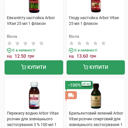
Евкаліпту настойка Arbor
Глоду настойка Arbor Vitae
Vitae 25 мл 1 флакон
25 мл 1 флакон
Віола
Віола
Є в наявності
Є в наявності
12.50
грн
13.60
грн
від
від
КУПИТИ
КУПИТИ
x2-гу
−100%
Перекису водню Arbor Vitae
Брильянтовий зелений Arbor
розчин для зовнішнього
Vitae розчин спиртовий для
застосування 3 % 100 мл 1
зовнішнього застосування 1