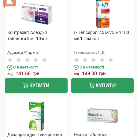
Контрахіст Алерджі
L-Цет сироп 2,5 мг/5 мл 100
таблетки 5 мг 10 шт
мл 1 флакон
Адамед Фарма
Гледфарм ЛТД
Є в наявності
Є в наявності
141.60
грн
149.00
грн
від
від
КУПИТИ
КУПИТИ
Дезлоратадин Тева розчин
Ніксар таблетки