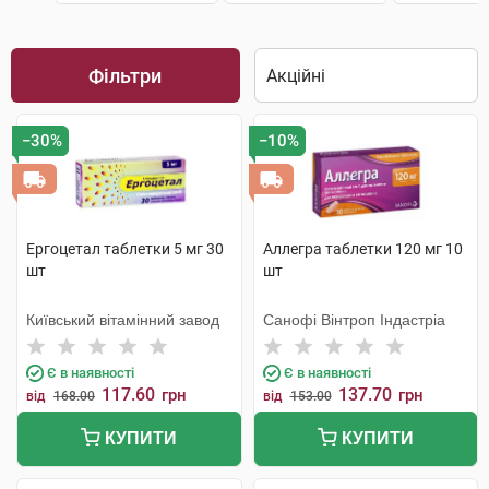
Фільтри
−30%
−10%
Ергоцетал таблетки 5 мг 30
Аллегра таблетки 120 мг 10
шт
шт
Київський вітамінний завод
Санофі Вінтроп Індастріа
Є в наявності
Є в наявності
117.60
137.70
грн
грн
від
168.00
від
153.00
КУПИТИ
КУПИТИ