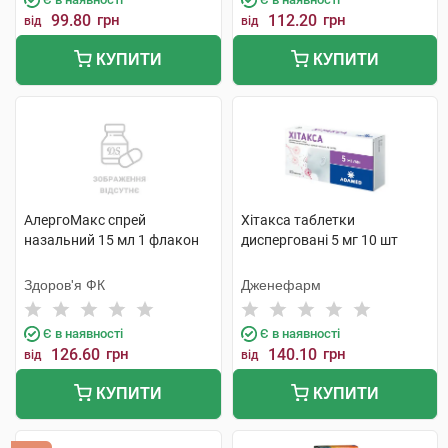
99.80
грн
112.20
грн
від
від
КУПИТИ
КУПИТИ
АлергоМакс спрей
Хітакса таблетки
назальний 15 мл 1 флакон
дисперговані 5 мг 10 шт
Здоров'я ФК
Дженефарм
Є в наявності
Є в наявності
126.60
грн
140.10
грн
від
від
КУПИТИ
КУПИТИ