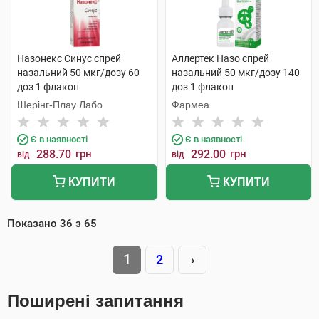
Назонекс Синус спрей
Аллертек Назо спрей
назальний 50 мкг/дозу 60
назальний 50 мкг/дозу 140
доз 1 флакон
доз 1 флакон
Шерінг-Плау Лабо
Фармеа
Є в наявності
Є в наявності
288.70
грн
292.00
грн
від
від
КУПИТИ
КУПИТИ
Показано
36
з
65
1
2
›
Поширені запитання