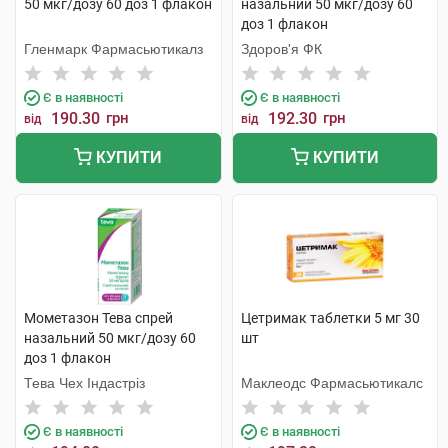
50 мкг/дозу 60 доз 1 флакон
назальний 50 мкг/дозу 60
доз 1 флакон
Гленмарк Фармасьютикалз
Здоров'я ФК
Є в наявності
Є в наявності
190.30
грн
192.30
грн
від
від
КУПИТИ
КУПИТИ
Мометазон Тева спрей
Цетримак таблетки 5 мг 30
назальний 50 мкг/дозу 60
шт
доз 1 флакон
Тева Чех Індастріз
Маклеодс Фармасьютикалс
Є в наявності
Є в наявності