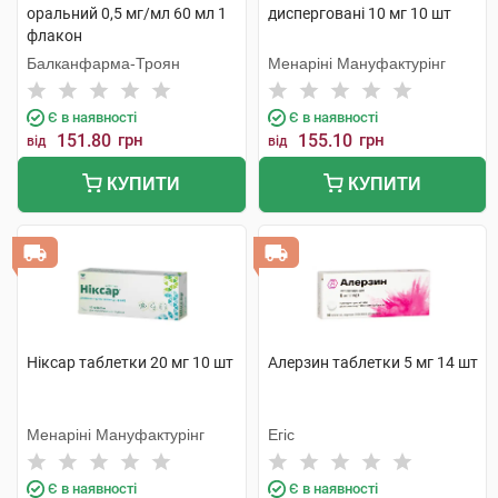
оральний 0,5 мг/мл 60 мл 1
дисперговані 10 мг 10 шт
флакон
Балканфарма-Троян
Менаріні Мануфактурінг
Є в наявності
Є в наявності
151.80
грн
155.10
грн
від
від
КУПИТИ
КУПИТИ
Ніксар таблетки 20 мг 10 шт
Алерзин таблетки 5 мг 14 шт
Менаріні Мануфактурінг
Егіс
Є в наявності
Є в наявності