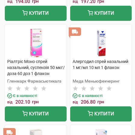
194.00
грн
197.20
грн
від
від
КУПИТИ
КУПИТИ
Ріалтріс Моно спрей
Алергодил спрей назальний
назальний, суспензія 50 мкг/
1 мг/мл 10 мл 1 флакон
доза 60 доз 1 флакон
Гленмарк Фармасьютикалз
Меда Меньюфекчеринг
Є в наявності
Є в наявності
202.10
грн
206.80
грн
від
від
КУПИТИ
КУПИТИ