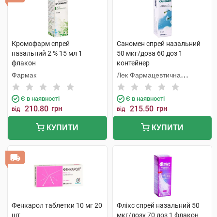
Кромофарм спрей
Саномен спрей назальний
назальний 2 % 15 мл 1
50 мкг/доза 60 доз 1
флакон
контейнер
Фармак
Лек Фармацевтична
компанія
Є в наявності
Є в наявності
210.80
грн
215.50
грн
від
від
КУПИТИ
КУПИТИ
Фенкарол таблетки 10 мг 20
Флікс спрей назальний 50
шт
мкг/дозу 70 доз 1 флакон