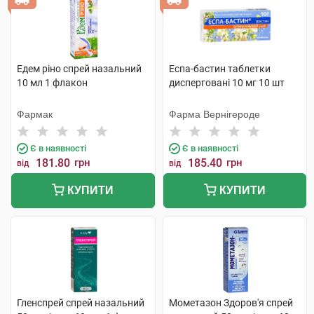
Едем ріно спрей назальний
Еспа-бастин таблетки
10 мл 1 флакон
дисперговані 10 мг 10 шт
Фармак
Фарма Вернігероде
Є в наявності
Є в наявності
181.80
грн
185.40
грн
від
від
КУПИТИ
КУПИТИ
Гленспрей спрей назальний
Мометазон Здоров'я спрей