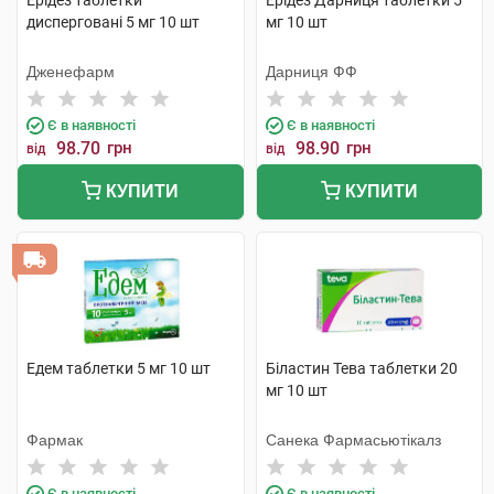
Ерідез таблетки
Ерідез Дарниця таблетки 5
дисперговані 5 мг 10 шт
мг 10 шт
Дженефарм
Дарниця ФФ
Є в наявності
Є в наявності
98.70
грн
98.90
грн
від
від
КУПИТИ
КУПИТИ
Едем таблетки 5 мг 10 шт
Біластин Тева таблетки 20
мг 10 шт
Фармак
Санека Фармасьютікалз
Є в наявності
Є в наявності