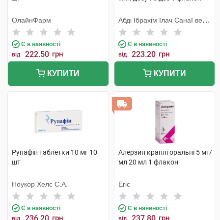
ОлайнФарм
Абді Ібрахім Ілач Санаї ве
Тіджарет
Є в наявності
Є в наявності
222.50
грн
223.20
грн
від
від
КУПИТИ
КУПИТИ
Рупафін таблетки 10 мг 10
Алерзин краплі оральні 5 мг/
шт
мл 20 мл 1 флакон
Ноукор Хелс С.А.
Егіс
Є в наявності
Є в наявності
236.20
грн
237.80
грн
від
від