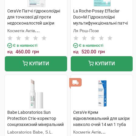
CeraVe Патчі гідроколоїдні
La Roche-Posay Effaclar
для точкової дії проти
Duo+M Гідроколоїдні
недосконалостей шкіри
мультифункціональні патчі
обличчя 22 шт
для захисту шкіри обличчя
Косметік Актів
Ля Рош-Позе
22 шт
Інтернаціональ
Є в наявності
Є в наявності
460.00
грн
520.00
грн
від
від
КУПИТИ
КУПИТИ
Babe Laboratorios Sun
CeraVe Крем
Protection Стік-коректор
відновлювальний для шкіри
сонцезахисний мінеральний
навколо очей 14 мл 1 туба
для контуру очей з
Laboratorios Babe, S.L.
Косметік Актів