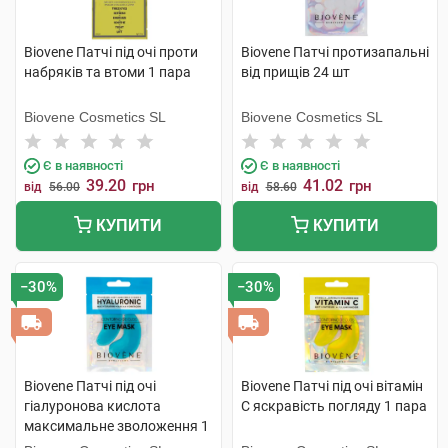
Biovene Патчі під очі проти
Biovene Патчі протизапальні
набряків та втоми 1 пара
від прищів 24 шт
Biovene Cosmetics SL
Biovene Cosmetics SL
Є в наявності
Є в наявності
39.20
41.02
грн
грн
від
56.00
від
58.60
КУПИТИ
КУПИТИ
−30%
−30%
Biovene Патчі під очі
Biovene Патчі під очі вітамін
гіалуронова кислота
C яскравість погляду 1 пара
максимальне зволоження 1
пара