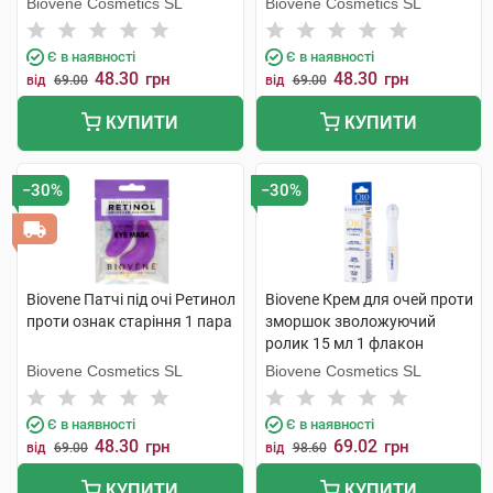
Biovene Cosmetics SL
Biovene Cosmetics SL
Є в наявності
Є в наявності
48.30
48.30
грн
грн
від
69.00
від
69.00
КУПИТИ
КУПИТИ
−30%
−30%
Biovene Патчі під очі Ретинол
Biovene Крем для очей проти
проти ознак старіння 1 пара
зморшок зволожуючий
ролик 15 мл 1 флакон
Biovene Cosmetics SL
Biovene Cosmetics SL
Є в наявності
Є в наявності
48.30
69.02
грн
грн
від
69.00
від
98.60
КУПИТИ
КУПИТИ