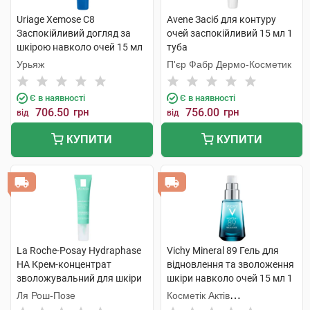
Uriage Xemose C8
Avene Засіб для контуру
Заспокійливий догляд за
очей заспокійливий 15 мл 1
шкірою навколо очей 15 мл
туба
1 туба
Урьяж
П'єр Фабр Дермо-Косметик
Є в наявності
Є в наявності
706.50
грн
756.00
грн
від
від
КУПИТИ
КУПИТИ
La Roche-Posay Hydraphase
Vichy Mineral 89 Гель для
HA Крем-концентрат
відновлення та зволоження
зволожувальний для шкіри
шкіри навколо очей 15 мл 1
навколо очей 15 мл 1 туба
флакон
Ля Рош-Позе
Косметік Актів
Інтернаціональ