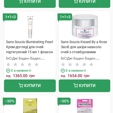
КУПИТИ
КУПИТИ
1+1=3
1+1=3
Sans Soucis Illuminating Pearl
Sans Soucis Kissed By a Rose
Крем-доглядl для очей
Засіб для шкіри навколо
підтягуючий 15 мл 1 флакон
очей з стовбуровими
клітинами троянди 15 мл 1
БіСіДжі Баден-Баден
БіСіДжі Баден-Баден
банка
Косметікс Груп Гмбх
Косметікс Груп Гмбх
Є в наявності
Є в наявності
1365.00
грн
1654.00
грн
від
від
КУПИТИ
КУПИТИ
−30%
−30%