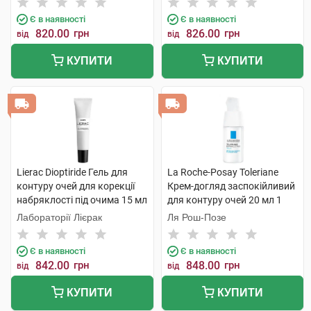
Є в наявності
Є в наявності
820.00
грн
826.00
грн
від
від
КУПИТИ
КУПИТИ
Lierac Dioptiride Гель для
La Roche-Posay Toleriane
контуру очей для корекції
Крем-догляд заспокійливий
набряклості під очима 15 мл
для контуру очей 20 мл 1
1 туба
флакон
Лабораторії Лієрак
Ля Рош-Позе
Є в наявності
Є в наявності
842.00
грн
848.00
грн
від
від
КУПИТИ
КУПИТИ