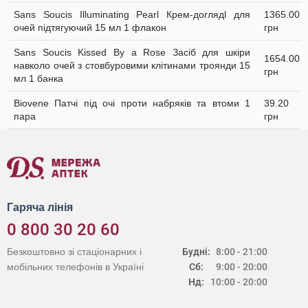
Sans Soucis Illuminating Pearl Крем-доглядl для
1365.00
очей підтягуючий 15 мл 1 флакон
грн
Sans Soucis Kissed By a Rose Засіб для шкіри
1654.00
навколо очей з стовбуровими клітинами троянди 15
грн
мл 1 банка
Biovene Патчі під очі проти набряків та втоми 1
39.20
пара
грн
Гаряча лінія
0 800 30 20 60
Безкоштовно зі стаціонарних і
Будні:
8:00 - 21:00
мобільних телефонів в Україні
Сб:
9:00 - 20:00
Нд:
10:00 - 20:00