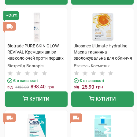
−20%
Biotrade PURE SKIN GLOW
Jkosmec Ultimate Hydrating
REVIVAL Крем для шкіри
Маска тканинна
навколо очей проти перших
зволожувальна для обличчя
ознак старіння і темних кіл
з вітамінами 25 мл 1 шт
Біотрейд Болгарія
Езекель Косметик
15 мл 1 флакон
Є в наявності
Є в наявності
898.40
грн
25.90
грн
від
1123.00
від
КУПИТИ
КУПИТИ