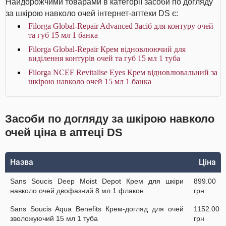
Найдорожчими товарами в категорії засоби по догляду
за шкірою навколо очей інтернет-аптеки DS є:
Filorga Global-Repair Advanced Засіб для контуру очей
та губ 15 мл 1 банка
Filorga Global-Repair Крем відновлюючий для
виділення контурів очей та губ 15 мл 1 туба
Filorga NCEF Revitalise Eyes Крем відновлювальний за
шкірою навколо очей 15 мл 1 банка
Засоби по догляду за шкірою навколо
очей ціна в аптеці DS
Назва
Ціна
Sans Soucis Deep Moist Depot Крем для шкіри
899.00
навколо очей двофазний 8 мл 1 флакон
грн
Sans Soucis Aqua Benefits Крем-догляд для очей
1152.00
зволожуючий 15 мл 1 туба
грн