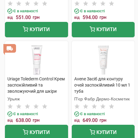
фізичними фільтрами SPF50
Інтернаціональ
4 г 1 стік
Є в наявності
Є в наявності
551.00
грн
594.00
грн
від
від
КУПИТИ
КУПИТИ
Uriage Tolederm Control Крем
Avene Засіб для контуру
заспокійливий та
очей заспокійливий 10 мл 1
зволожуючий для шкіри
туба
навколо очей 15 мл 1 туба
Урьяж
П'єр Фабр Дермо-Косметик
Є в наявності
Є в наявності
638.00
грн
649.00
грн
від
від
КУПИТИ
КУПИТИ