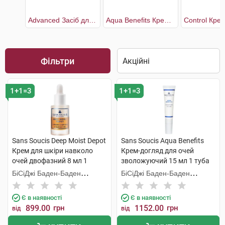
Advanced Засіб для контуру очей та губ
Aqua Benefits Крем-догляд для очей зволожуючий
Фільтри
1+1=3
1+1=3
Sans Soucis Deep Moist Depot
Sans Soucis Aqua Benefits
Крем для шкіри навколо
Крем-догляд для очей
очей двофазний 8 мл 1
зволожуючий 15 мл 1 туба
флакон
БіСіДжі Баден-Баден
БіСіДжі Баден-Баден
Косметікс Груп Гмбх
Косметікс Груп Гмбх
Є в наявності
Є в наявності
899.00
грн
1152.00
грн
від
від