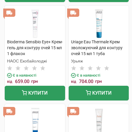
Bioderma Sensibio Eye+ Крем-
Uriage Eau Thermale Крем
гель для контуру очей 15 мл
зволожуючий для контуру
1 флакон
очей 15 мл 1 туба
НАОС Екобайолоджі
Урьяж
Є в наявності
Є в наявності
659.00
грн
704.00
грн
від
від
КУПИТИ
КУПИТИ