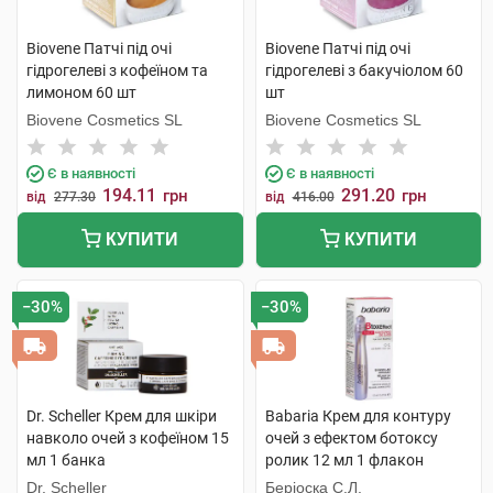
Biovene Патчі під очі
Biovene Патчі під очі
гідрогелеві з кофеїном та
гідрогелеві з бакучіолом 60
лимоном 60 шт
шт
Biovene Cosmetics SL
Biovene Cosmetics SL
Є в наявності
Є в наявності
194.11
291.20
грн
грн
від
277.30
від
416.00
КУПИТИ
КУПИТИ
−30%
−30%
Dr. Scheller Крем для шкіри
Babaria Крем для контуру
навколо очей з кофеїном 15
очей з ефектом ботоксу
мл 1 банка
ролик 12 мл 1 флакон
Dr. Scheller
Беріоска С.Л.