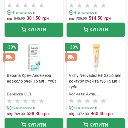
Є в наявності
Є в наявності
381.50
514.50
грн
грн
від
545.00
від
735.00
КУПИТИ
КУПИТИ
−30%
−30%
Babaria Крем Aлое вера
Vichy Neovadiol GF Засіб для
навколо очей 15 мл 1 туба
контуру очей та губ 15 мл 1
туба
Беріоска С.Л.
Косметік Актів
Інтернаціональ
Є в наявності
Є в наявності
538.30
960.40
грн
грн
від
769.00
від
1372.00
КУПИТИ
КУПИТИ