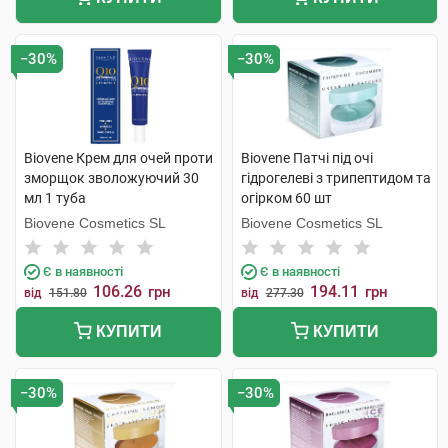
−30%
−30%
Biovene Крем для очей проти
Biovene Патчі під очі
зморщок зволожуючий 30
гідрогелеві з трипептидом та
мл 1 туба
огірком 60 шт
Biovene Cosmetics SL
Biovene Cosmetics SL
Є в наявності
Є в наявності
106.26
194.11
грн
грн
від
151.80
від
277.30
КУПИТИ
КУПИТИ
−30%
−30%