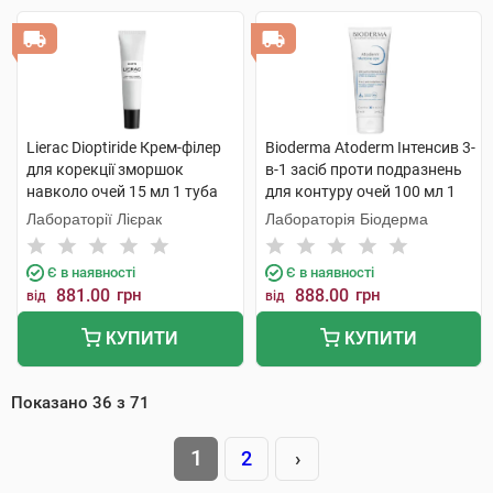
Lierac Dioptiride Крем-філер
Bioderma Atoderm Інтенсив 3-
для корекції зморшок
в-1 засіб проти подразнень
навколо очей 15 мл 1 туба
для контуру очей 100 мл 1
туба
Лабораторії Лієрак
Лабораторія Біодерма
Є в наявності
Є в наявності
881.00
грн
888.00
грн
від
від
КУПИТИ
КУПИТИ
Показано
36
з
71
1
2
›