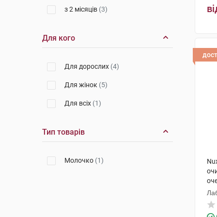
ві
з 2 місяців
(3)
Для кого
дос
Для дорослих
(4)
Для жінок
(5)
Для всіх
(1)
Тип товарів
Молочко
(1)
Nu
оч
оч
Ла