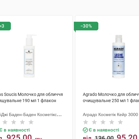
=3
−30%
ns Soucis Молочко для обличчя
Agrado Молочко для облич
ищувальне 190 мл 1 флакон
очищувальне 250 мл 1 фла
СіДжі Баден-Баден Косметікс
Аградо Косметік Кейр 3000 
уп Гмбх
Є в наявності
Є в наявності
925.00
95.20
д
від
136.00