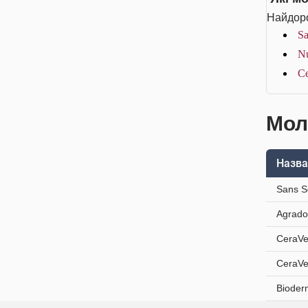
Найдоро
Sa
Nu
Ce
Мол
Назва
Sans S
Agrado
CeraVe
CeraVe
Bioder