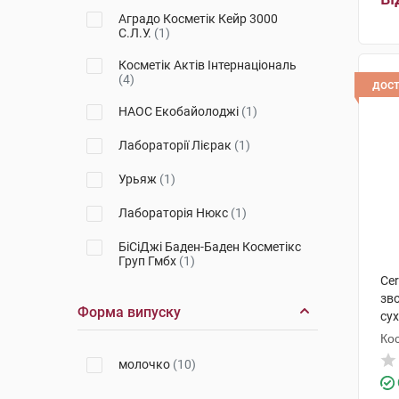
Аградо Косметік Кейр 3000
С.Л.У.
(1)
Косметік Актів Інтернаціональ
(4)
дос
НАОС Екобайолоджі
(1)
Лабораторії Лієрак
(1)
Урьяж
(1)
Лабораторія Нюкс
(1)
БіСіДжі Баден-Баден Косметікс
Груп Гмбх
(1)
Ce
зв
Форма випуску
сух
фл
Кос
молочко
(10)