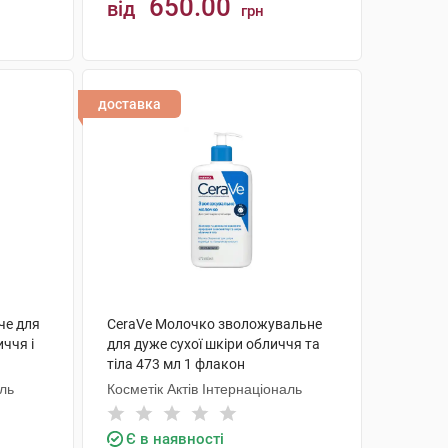
650.00
від
грн
КУПИТИ
доставка
че для
CeraVe Молочко зволожувальне
иччя і
для дуже сухої шкіри обличчя та
тіла 473 мл 1 флакон
аль
Косметік Актів Інтернаціональ
Є в наявності