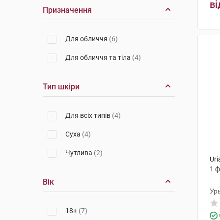
ві
Призначення
Для обличчя
(6)
Для обличчя та тіла
(4)
Тип шкіри
Для всіх типів
(4)
Суха
(4)
Чутлива
(2)
Ur
1 
Вік
Ур
18+
(7)