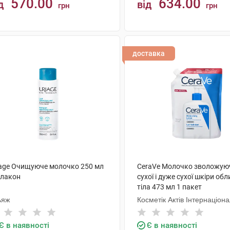
570.00
634.00
д
від
грн
грн
КУПИТИ
КУПИТИ
доставка
iage Очищуюче молочко 250 мл
CeraVe Молочко зволожую
флакон
сухої і дуже сухої шкіри обл
тіла 473 мл 1 пакет
ьяж
Косметік Актів Інтернаціон
Є в наявності
Є в наявності