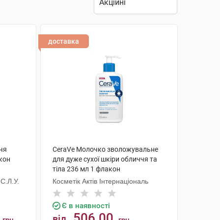
доставка
чя
CeraVe Молочко зволожувальне
кон
для дуже сухої шкіри обличчя та
тіла 236 мл 1 флакон
С.Л.У.
Косметік Актів Інтернаціональ
Є в наявності
506.00
від