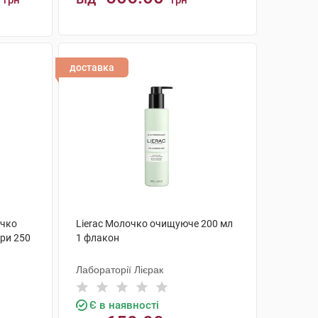
грн
грн
КУПИТИ
доставка
очко
Lierac Молочко очищуюче 200 мл
ри 250
1 флакон
Лабораторії Лієрак
Є в наявності