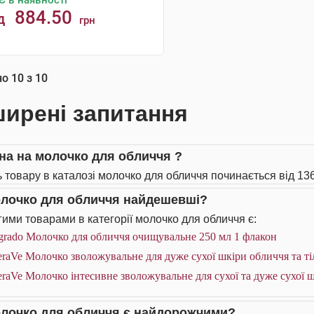
Є в наявності
884.50
д
грн
КУПИТИ
но
10
з
10
ирені запитання
іна на молочко для обличчя ?
ь товару в каталозі молочко для обличчя починається від 136
олочко для обличчя найдешевші?
ими товарами в категорії молочко для обличчя є:
grado Молочко для обличчя очищувальне 250 мл 1 флакон
raVe Молочко зволожувальне для дуже сухої шкіри обличчя та ті
raVe Молочко інтесивне зволожувальне для сухої та дуже сухої ш
олочко для обличчя є найдорожчими?