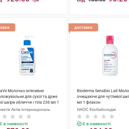
грн
КУПИТИ
КУПИТИ
тавка
доставка
raVe Молочко інтесивне
Bioderma Sensibio Lait Мол
оложувальне для сухої та дуже
очищаюче для чутливої шкі
ої шкіри обличчя і тіла 236 мл 1
мл 1 флакон
акон
метік Актів Інтернаціональ
НАОС Екобайолоджі
Є в наявності
Є в наявності