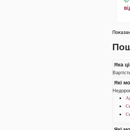
ві
Показа
Пош
Яка ц
Вартіст
Які м
Недорог
A
Ce
Ce
Які м