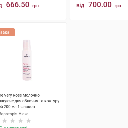
666.50
700.00
д
від
грн
грн
КУПИТИ
КУПИТИ
тавка
xe Very Rose Молочко
ищуюче для обличчя та контуру
ей 200 мл 1 флакон
бораторія Нюкс