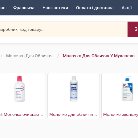
нас
Франшиза
Наші аптеки
Оплата і доставка
Акції
З
Молочко Для Обличчя
Молочко Для Обличчя У Мукачево
Lait Молочко очищаюче для чутливої шкіри
Молочко для обличчя очищувальне