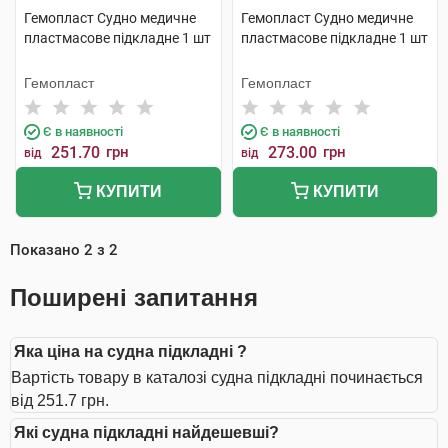
Гемопласт Судно медичне
Гемопласт Судно медичне
пластмасове підкладне 1 шт
пластмасове підкладне 1 шт
Гемопласт
Гемопласт
Є в наявності
Є в наявності
251.70
грн
273.00
грн
від
від
КУПИТИ
КУПИТИ
Показано
2
з
2
Поширені запитання
Яка ціна на судна підкладні ?
Вартість товару в каталозі судна підкладні починається
від 251.7 грн.
Які судна підкладні найдешевші?