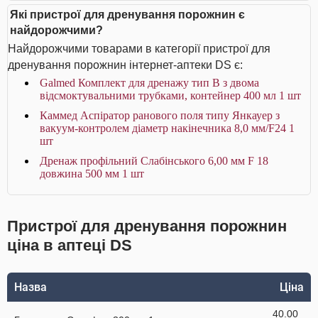
Які пристрої для дренування порожнин є
найдорожчими?
Найдорожчими товарами в категорії пристрої для
дренування порожнин інтернет-аптеки DS є:
Galmed Комплект для дренажу тип В з двома
відсмоктувальними трубками, контейнер 400 мл 1 шт
Каммед Аспіратор ранового поля типу Янкауер з
вакуум-контролем діаметр накінечника 8,0 мм/F24 1
шт
Дренаж профільний Слабінського 6,00 мм F 18
довжина 500 мм 1 шт
Пристрої для дренування порожнин
ціна в аптеці DS
Назва
Ціна
40.00