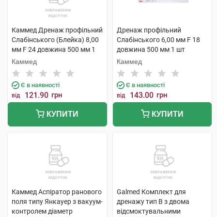
Каммед Дренаж профільний
Дренаж профільний
Слабінського (Блейка) 8,00
Слабінського 6,00 мм F 18
мм F 24 довжина 500 мм 1
довжина 500 мм 1 шт
шт
Каммед
Каммед
Є в наявності
Є в наявності
121.90
грн
143.00
грн
від
від
КУПИТИ
КУПИТИ
Каммед Аспіратор ранового
Galmed Комплект для
поля типу Янкауер з вакуум-
дренажу тип В з двома
контролем діаметр
відсмоктувальними