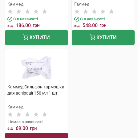
накінечника 8,0 мм/F24 1 шт
трубками, контейнер 400 мл
Каммед
Галмед
1 шт
Є в наявності
Є в наявності
186.00
грн
548.00
грн
від
від
КУПИТИ
КУПИТИ
Каммед Сильфон-гармошка
для аспірації 150 мл 1 шт
Каммед
Немає в наявності
69.00
грн
від