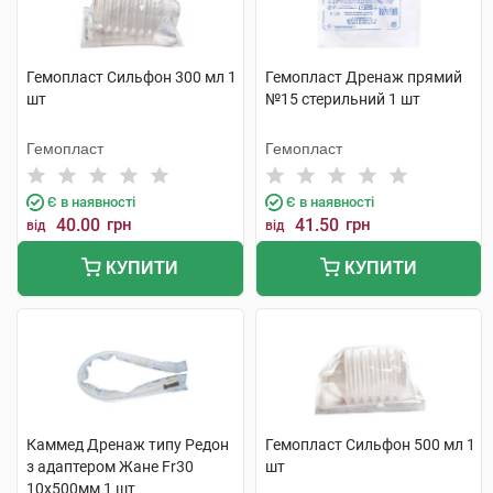
Гемопласт Сильфон 300 мл 1
Гемопласт Дренаж прямий
шт
№15 стерильний 1 шт
Гемопласт
Гемопласт
Є в наявності
Є в наявності
40.00
грн
41.50
грн
від
від
КУПИТИ
КУПИТИ
Каммед Дренаж типу Редон
Гемопласт Сильфон 500 мл 1
з адаптером Жане Fr30
шт
10x500мм 1 шт