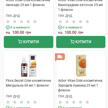
Arbor Vitae Олія косметична
Arbor Vitae Олія косметична
Авокадо 25 мл 1 флакон
Виноградних кісточок 25 мл
1 флакон
ПКК ДНД
ПКК ДНД
Є в наявності
Є в наявності
100.00
грн
100.00
грн
від
від
КУПИТИ
КУПИТИ
Flora Secret Олія косметична
Arbor Vitae Олія косметична
Мигдальна 60 мл 1 флакон
Зародків пшениці 25 мл 1
флакон
ПКК ДНД
ПКК ДНД
Є в наявності
Є в наявності