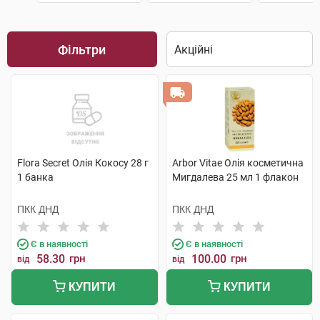
Фільтри
Flora Secret Олія Кокосу 28 г
Arbor Vitae Олія косметична
1 банка
Мигдалева 25 мл 1 флакон
ПКК ДНД
ПКК ДНД
Є в наявності
Є в наявності
58.30
грн
100.00
грн
від
від
КУПИТИ
КУПИТИ