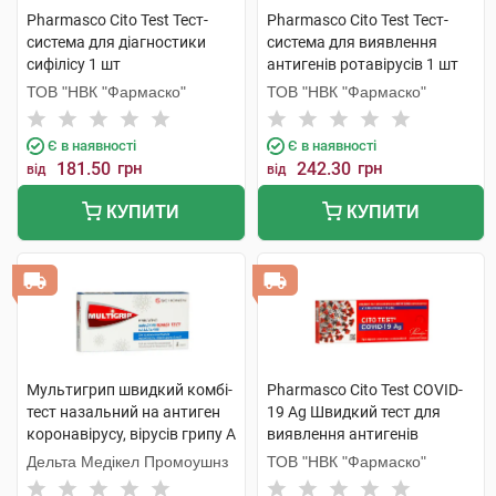
Pharmasco Cito Test Тест-
Pharmasco Cito Test Тест-
система для діагностики
система для виявлення
cифілісу 1 шт
антигенів ротавірусів 1 шт
ТОВ "НВК "Фармаско"
ТОВ "НВК "Фармаско"
Є в наявності
Є в наявності
181.50
грн
242.30
грн
від
від
КУПИТИ
КУПИТИ
Мультигрип швидкий комбі-
Pharmasco Cito Test COVID-
тест назальний на антиген
19 Ag Швидкий тест для
коронавірусу, вірусів грипу А
виявлення антигенів
та В 1 шт
коронавірусу для
Дельта Медікел Промоушнз
ТОВ "НВК "Фармаско"
самоконтролю 1 шт