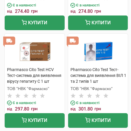
Є в наявності
Є в наявності
274.40
грн
274.80
грн
від
від
КУПИТИ
КУПИТИ
Pharmasco Cito Test HCV
Pharmasco Cito Test Тест-
Тест-система для виявлення
система для виявлення ВІЛ 1
вірусу гепатиту С 1 шт
та 2 типів 1 шт
ТОВ "НВК "Фармаско"
ТОВ "НВК "Фармаско"
Є в наявності
Є в наявності
297.80
грн
301.80
грн
від
від
КУПИТИ
КУПИТИ