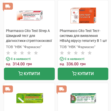
Pharmasco Cito Test Strep A
Pharmasco Cito Test Тест-
Швидкий тест для
система для виявлення
діагностики стрептококової
HBsAg вірусу гепатиту B 1 шт
ангіни 1 шт
ТОВ "НВК "Фармаско"
ТОВ "НВК "Фармаско"
Є в наявності
Є в наявності
314.00
грн
336.00
грн
від
від
КУПИТИ
КУПИТИ