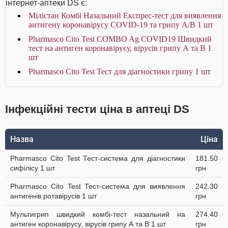
інтернет-аптеки DS є:
Мілістан Комбі Назальний Експрес-тест для виявлення
антигену коронавірусу COVID-19 та грипу А/В 1 шт
Pharmasco Cito Test COMBO Ag COVID19 Швидкий
тест на антиген коронавірусу, вірусів грипу А та В 1
шт
Pharmasco Cito Test Тест для діагностики грипу 1 шт
Інфекційні тести ціна в аптеці DS
Назва
Ціна
Pharmasco Cito Test Тест-система для діагностики
181.50
cифілісу 1 шт
грн
Pharmasco Cito Test Тест-система для виявлення
242.30
антигенів ротавірусів 1 шт
грн
Мультигрип швидкий комбі-тест назальний на
274.40
антиген коронавірусу, вірусів грипу А та В 1 шт
грн