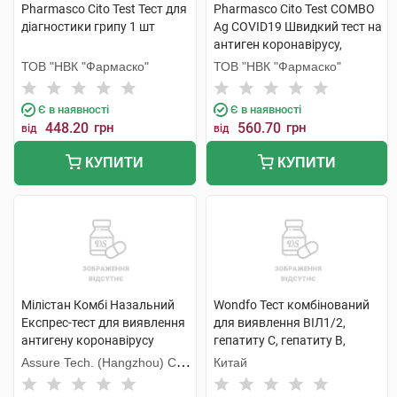
Pharmasco Cito Test Тест для
Pharmasco Cito Test COMBO
діагностики грипу 1 шт
Ag COVID19 Швидкий тест на
антиген коронавірусу,
вірусів грипу А та В 1 шт
ТОВ "НВК "Фармаско"
ТОВ "НВК "Фармаско"
Є в наявності
Є в наявності
448.20
грн
560.70
грн
від
від
КУПИТИ
КУПИТИ
Мілістан Комбі Назальний
Wondfo Тест комбінований
Експрес-тест для виявлення
для виявлення ВІЛ1/2,
антигену коронавірусу
гепатиту С, гепатиту В,
COVID-19 та грипу А/В 1 шт
сифілісу W026-C 1 шт
Assure Tech. (Hangzhou) Co.,
Китай
Ltd.