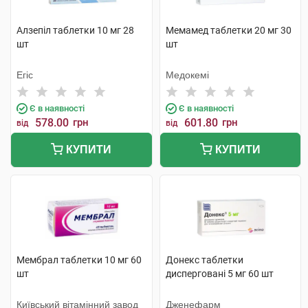
Алзепіл таблетки 10 мг 28
Мемамед таблетки 20 мг 30
шт
шт
Егіс
Медокемі
Є в наявності
Є в наявності
578.00
грн
601.80
грн
від
від
КУПИТИ
КУПИТИ
Мембрал таблетки 10 мг 60
Донекс таблетки
шт
дисперговані 5 мг 60 шт
Київський вітамінний завод
Дженефарм