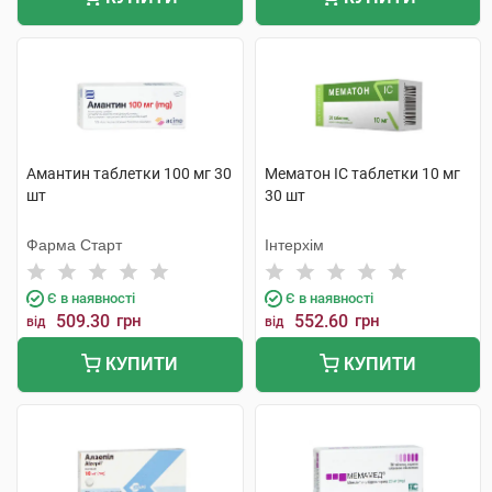
Амантин таблетки 100 мг 30
Мематон IC таблетки 10 мг
шт
30 шт
Фарма Старт
Інтерхім
Є в наявності
Є в наявності
509.30
грн
552.60
грн
від
від
КУПИТИ
КУПИТИ