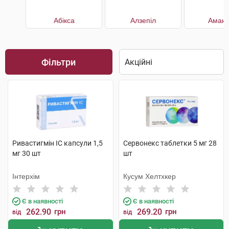
Абікса
Алзепіл
Амант
Фільтри
Ривастигмін IC капсули 1,5
Сервонекс таблетки 5 мг 28
мг 30 шт
шт
Інтерхім
Кусум Хелтхкер
Є в наявності
Є в наявності
262.90
грн
269.20
грн
від
від