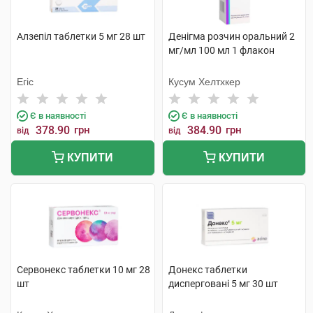
Алзепіл таблетки 5 мг 28 шт
Денігма розчин оральний 2
мг/мл 100 мл 1 флакон
Егіс
Кусум Хелтхкер
Є в наявності
Є в наявності
378.90
грн
384.90
грн
від
від
КУПИТИ
КУПИТИ
Сервонекс таблетки 10 мг 28
Донекс таблетки
шт
дисперговані 5 мг 30 шт