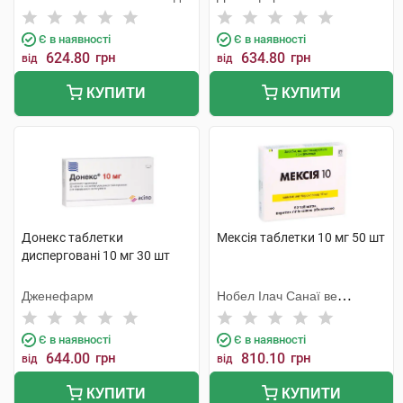
Є в наявності
Є в наявності
624.80
грн
634.80
грн
від
від
КУПИТИ
КУПИТИ
Донекс таблетки
Мексія таблетки 10 мг 50 шт
дисперговані 10 мг 30 шт
Дженефарм
Нобел Ілач Санаї ве
Тіджарет
Є в наявності
Є в наявності
644.00
грн
810.10
грн
від
від
КУПИТИ
КУПИТИ