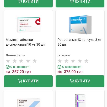
КУПИТИ
КУПИТИ
Мемтек таблетки
Ривастигмін ІС капсули 3 мг
дисперговані 10 мг 30 шт
30 шт
Дженефарм
Інтерхім
Є в наявності
Є в наявності
357.20
грн
375.00
грн
від
від
КУПИТИ
КУПИТИ