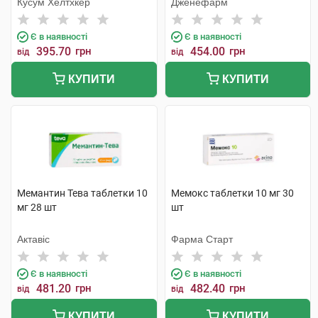
Кусум Хелтхкер
Дженефарм
Є в наявності
Є в наявності
395.70
грн
454.00
грн
від
від
КУПИТИ
КУПИТИ
Мемантин Тева таблетки 10
Мемокс таблетки 10 мг 30
мг 28 шт
шт
Актавіс
Фарма Старт
Є в наявності
Є в наявності
481.20
грн
482.40
грн
від
від
КУПИТИ
КУПИТИ