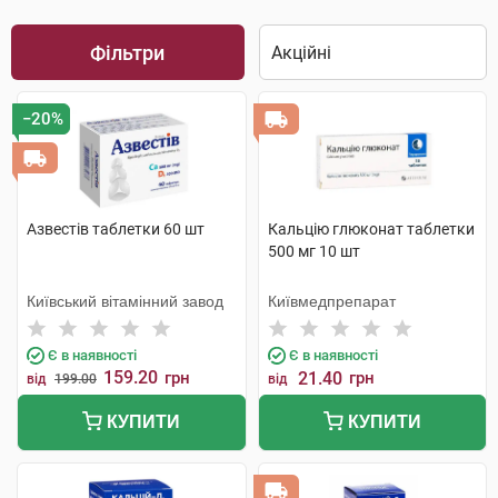
Фільтри
−20%
Азвестів таблетки 60 шт
Кальцію глюконат таблетки
500 мг 10 шт
Київський вітамінний завод
Київмедпрепарат
Є в наявності
Є в наявності
159.20
грн
21.40
грн
від
199.00
від
КУПИТИ
КУПИТИ