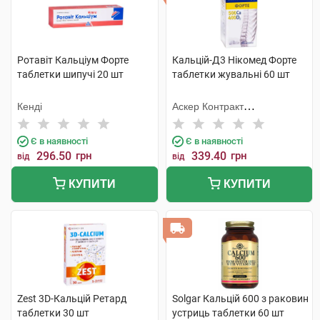
Ротавіт Кальціум Форте
Кальцій-Д3 Нікомед Форте
таблетки шипучі 20 шт
таблетки жувальні 60 шт
Кенді
Аскер Контракт
Мануфекчерінг АС
Є в наявності
Є в наявності
296.50
грн
339.40
грн
від
від
КУПИТИ
КУПИТИ
Zest 3D-Кальцій Ретард
Solgar Кальцій 600 з раковин
таблетки 30 шт
устриць таблетки 60 шт