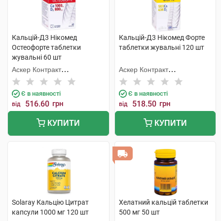
Кальцій-Д3 Нікомед
Кальцій-Д3 Нікомед Форте
Остеофорте таблетки
таблетки жувальні 120 шт
жувальні 60 шт
Аскер Контракт
Аскер Контракт
Мануфекчерінг АС
Мануфекчерінг АС
Є в наявності
Є в наявності
516.60
грн
518.50
грн
від
від
КУПИТИ
КУПИТИ
Solaray Кальцію Цитрат
Хелатний кальцій таблетки
капсули 1000 мг 120 шт
500 мг 50 шт