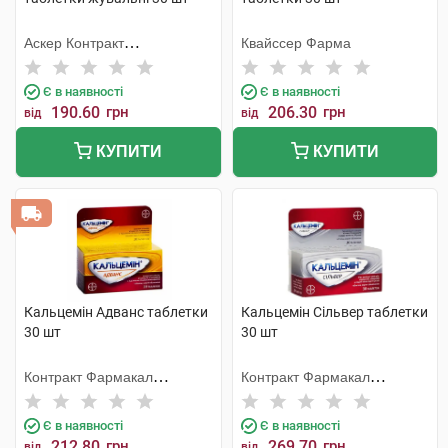
Аскер Контракт
Квайссер Фарма
Мануфекчерінг АС
Є в наявності
Є в наявності
190.60
грн
206.30
грн
від
від
КУПИТИ
КУПИТИ
Кальцемін Адванс таблетки
Кальцемін Сільвер таблетки
30 шт
30 шт
Контракт Фармакал
Контракт Фармакал
Корпорейшн
Корпорейшн
Є в наявності
Є в наявності
212.80
грн
269.70
грн
від
від