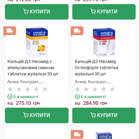
КУПИТИ
КУПИТИ
Кальцій-Д3 Нікомед з
Кальцій-Д3 Нікомед
апельсиновим смаком
Остеофорте таблетки
таблетки жувальні 50 шт
жувальні 30 шт
Аскер Контракт
Аскер Контракт
Мануфекчерінг АС
Мануфекчерінг АС
Є в наявності
Є в наявності
275.10
грн
284.90
грн
від
від
КУПИТИ
КУПИТИ