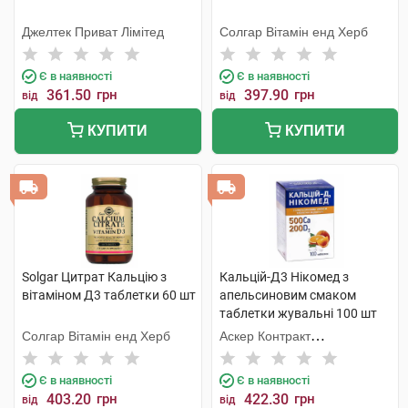
Джелтек Приват Лімітед
Солгар Вітамін енд Херб
Є в наявності
Є в наявності
361.50
грн
397.90
грн
від
від
КУПИТИ
КУПИТИ
Solgar Цитрат Кальцію з
Кальцій-Д3 Нікомед з
вітаміном Д3 таблетки 60 шт
апельсиновим смаком
таблетки жувальні 100 шт
Солгар Вітамін енд Херб
Аскер Контракт
Мануфекчерінг АС
Є в наявності
Є в наявності
403.20
грн
422.30
грн
від
від