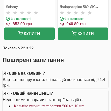
Solaray
Лабораторiос БIО-ДIС
Еспанія
Є в наявності
Є в наявності
853.00
грн
940.80
грн
від
від
КУПИТИ
КУПИТИ
Показано
22
з
22
Поширені запитання
Яка ціна на кальцій ?
Вартість товару в каталозі кальцій починається від 21.4
грн.
Які кальцій найдешевші?
Недорогими товарами в категорії кальцій є:
Кальцію глюконат таблетки 500 мг 10 шт