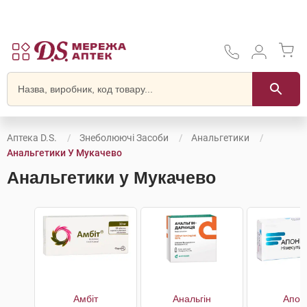
Аптека D.S.
Знеболюючі Засоби
Анальгетики
Анальгетики У Мукачево
Анальгетики у Мукачево
Амбіт
Анальгін
Апон