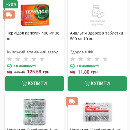
−30%
Термідол капсули 400 мг 36
Анальгін Здоров'я таблетки
шт
500 мг 10 шт
Київський вітамінний завод
Здоров'я ФК
Є в наявності
Є в наявності
125.58
грн
11.80
грн
від
179.40
від
КУПИТИ
КУПИТИ