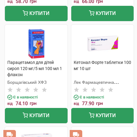
58.70
грн
66.00
грн
від
від
КУПИТИ
КУПИТИ
Парацетамол для дітей
Кетонал Форте таблетки 100
сироп 120 мг/5 мл 100 мл 1
мг 10 шт
флакон
Борщагівський ХФЗ
Лек Фармацевтична
компанія
Є в наявності
Є в наявності
74.10
грн
77.90
грн
від
від
КУПИТИ
КУПИТИ