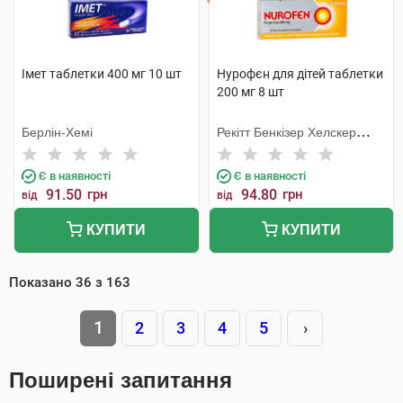
Імет таблетки 400 мг 10 шт
Нурофєн для дітей таблетки
200 мг 8 шт
Берлін-Хемі
Рекітт Бенкізер Хелскер
Інтернешнл
Є в наявності
Є в наявності
91.50
грн
94.80
грн
від
від
КУПИТИ
КУПИТИ
Показано
36
з
163
1
2
3
4
5
›
Поширені запитання