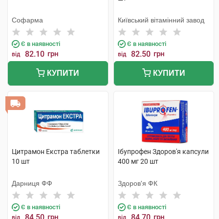
Софарма
Київський вітамінний завод
Є в наявності
Є в наявності
82.10
грн
82.50
грн
від
від
КУПИТИ
КУПИТИ
Цитрамон Екстра таблетки
Ібупрофен Здоров'я капсули
10 шт
400 мг 20 шт
Дарниця ФФ
Здоров'я ФК
Є в наявності
Є в наявності
84.50
грн
84.70
грн
від
від