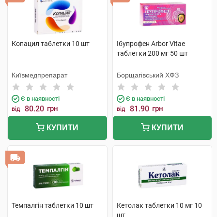
Копацил таблетки 10 шт
Ібупрофен Arbor Vitae
таблетки 200 мг 50 шт
Київмедпрепарат
Борщагівський ХФЗ
Є в наявності
Є в наявності
80.20
грн
81.90
грн
від
від
КУПИТИ
КУПИТИ
Темпалгін таблетки 10 шт
Кетолак таблетки 10 мг 10
шт