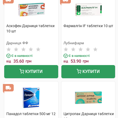
Аскофен Дарниця таблетки
Фармалгін IF таблетки 10 шт
10 шт
Дарниця ФФ
Лубнифарм
Є в наявності
Є в наявності
35.60
грн
53.90
грн
від
від
КУПИТИ
КУПИТИ
Панадол таблетки 500 мг 12
Цитропак Дарниця таблетки