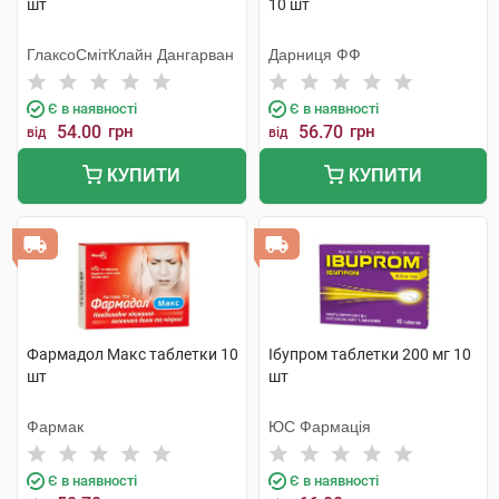
шт
10 шт
ГлаксоСмітКлайн Дангарван
Дарниця ФФ
Є в наявності
Є в наявності
54.00
грн
56.70
грн
від
від
КУПИТИ
КУПИТИ
Фармадол Макс таблетки 10
Ібупром таблетки 200 мг 10
шт
шт
Фармак
ЮС Фармація
Є в наявності
Є в наявності