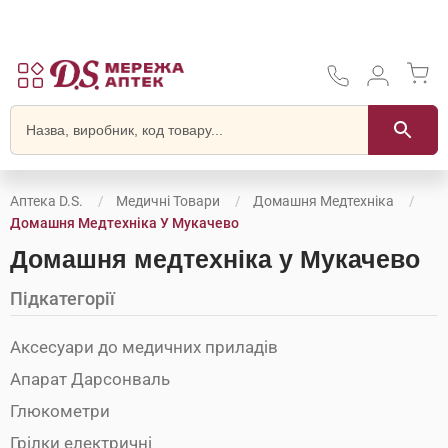
Аптека D.S.
Медичні Товари
Домашня Медтехніка
Домашня Медтехніка У Мукачево
Домашня медтехніка у Мукачево
Підкатегорії
Аксесуари до медичних приладів
Апарат Дарсонваль
Глюкометри
Грілки електричні