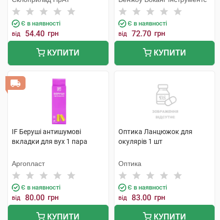
сірий 1 шт
Є в наявності
Є в наявності
54.40
грн
72.70
грн
від
від
КУПИТИ
КУПИТИ
IF Беруші антишумові
Оптика Ланцюжок для
вкладки для вух 1 пара
окулярів 1 шт
Аргопласт
Оптика
Є в наявності
Є в наявності
80.00
грн
83.00
грн
від
від
КУПИТИ
КУПИТИ