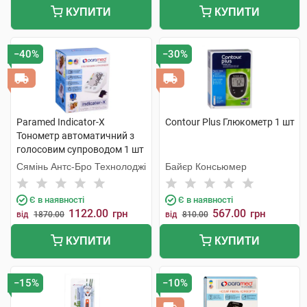
КУПИТИ
КУПИТИ
−40%
−30%
Paramed Indicator-X
Contour Plus Глюкометр 1 шт
Тонометр автоматичний з
голосовим супроводом 1 шт
Сямінь Антс-Бро Технолоджі
Байєр Консьюмер
Є в наявності
Є в наявності
1122.00
567.00
грн
грн
від
1870.00
від
810.00
КУПИТИ
КУПИТИ
−15%
−10%