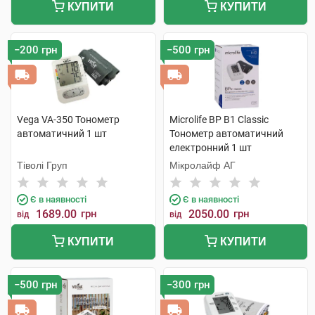
КУПИТИ
КУПИТИ
−200 грн
−500 грн
Vega VA-350 Тонометр
Microlife BP B1 Classic
автоматичний 1 шт
Тонометр автоматичний
електронний 1 шт
Тіволі Груп
Мікролайф AГ
Є в наявності
Є в наявності
1689.00
грн
2050.00
грн
від
від
КУПИТИ
КУПИТИ
−500 грн
−300 грн