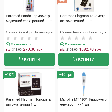
Paramed Panda Термометр
Paramed Flagman Тонометр
медичний електронний 1 шт
автоматичний 1 шт
Сямінь Антс-Бро Технолоджі
Сямінь Антс-Бро Технолоджі
Є в наявності
Є в наявності
270.30
1892.70
грн
грн
від
318.00
від
2103.00
КУПИТИ
КУПИТИ
−10%
−40 грн
Paramed Flagman Тонометр
Microlife MT 1931 Термометр
автоматичний 1 шт
електронний 1 шт