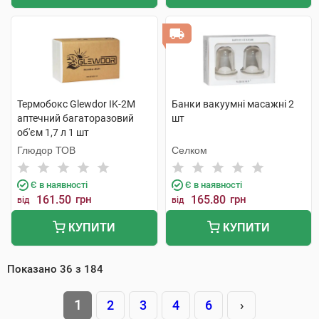
Термобокс Glewdor IK-2M
Банки вакуумні масажні 2
аптечний багаторазовий
шт
об'єм 1,7 л 1 шт
Глюдор ТОВ
Селком
Є в наявності
Є в наявності
161.50
грн
165.80
грн
від
від
КУПИТИ
КУПИТИ
Показано
36
з
184
1
2
3
4
6
›