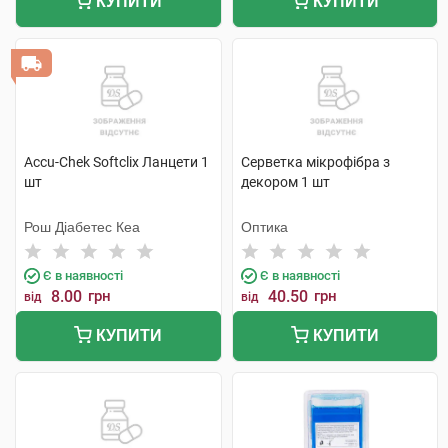
КУПИТИ
КУПИТИ
Accu-Chek Softclix Ланцети 1
Серветка мікрофібра з
шт
декором 1 шт
Рош Діабетес Кеа
Оптика
Є в наявності
Є в наявності
8.00
грн
40.50
грн
від
від
КУПИТИ
КУПИТИ