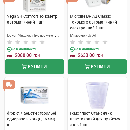
Vega 3H Comfort Тонометр
Microlife BP A2 Classic
автоматичний 1 шт
Тонометр автоматичний
електронний 1 шт
Вуксі Медікал Інструмент
Мікролайф AГ
Фекторі
Є в наявності
Є в наявності
2080.00
грн
2638.00
грн
від
від
КУПИТИ
КУПИТИ
droplet Ланцети стерильні
Гемопласт Стаканчик
одноразові 28G (0,36 мм) 1
пластиковий для прийому
шт
ліків 1 шт