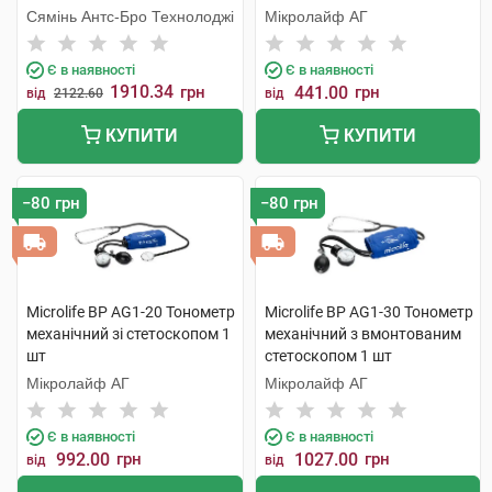
Сямінь Антс-Бро Технолоджі
Мікролайф AГ
Є в наявності
Є в наявності
1910.34
грн
441.00
грн
від
2122.60
від
КУПИТИ
КУПИТИ
−80 грн
−80 грн
Microlife BP AG1-20 Тонометр
Microlife BP AG1-30 Тонометр
механічний зі стетоскопом 1
механічний з вмонтованим
шт
стетоскопом 1 шт
Мікролайф AГ
Мікролайф AГ
Є в наявності
Є в наявності
992.00
грн
1027.00
грн
від
від