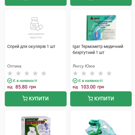
Спрей для окулярів 1 шт
Igar Термометр медичний
безртутний 1 шт
Оптика
Янгсу Ююе
Є в наявності
Є в наявності
85.80
грн
103.00
грн
від
від
КУПИТИ
КУПИТИ