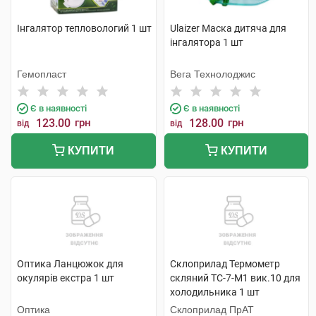
Інгалятор тепловологий 1 шт
Ulaizer Маска дитяча для
інгалятора 1 шт
Гемопласт
Вега Технолоджис
Є в наявності
Є в наявності
123.00
грн
128.00
грн
від
від
КУПИТИ
КУПИТИ
Оптика Ланцюжок для
Склоприлад Термометр
окулярів екстра 1 шт
скляний ТС-7-М1 вик.10 для
холодильника 1 шт
Оптика
Склоприлад ПрАТ