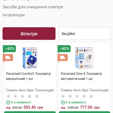
Засоби для очищення повітря
Інгалятори
Інша домашня медтехніка
Масажери та аплікатори
Фільтри
Стетоскопи
Термометри
−40%
−40%
Термометри кімнатні
Тонометри
Paramed Comfort Тонометр
Paramed One-X Тонометр
механічний 1 шт
автоматичний 1 шт
Сямінь Антс-Бро Технолоджі
Сямінь Антс-Бро Технолоджі
Є в наявності
Є в наявності
503.40
777.00
грн
грн
від
839.00
від
1295.00