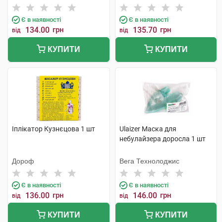
Є в наявності
Є в наявності
134.00
грн
135.70
грн
від
від
КУПИТИ
КУПИТИ
Іплікатор Кузнєцова 1 шт
Ulaizer Маска для
небулайзера доросла 1 шт
Дороф
Вега Технолоджис
Є в наявності
Є в наявності
136.00
грн
146.00
грн
від
від
КУПИТИ
КУПИТИ