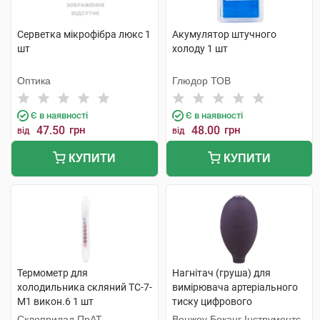
Серветка мікрофібра люкс 1
Акумулятор штучного
шт
холоду 1 шт
Оптика
Глюдор ТОВ
Є в наявності
Є в наявності
47.50
грн
48.00
грн
від
від
КУПИТИ
КУПИТИ
Термометр для
Нагнітач (груша) для
холодильника скляний ТС-7-
вимірювача артеріального
М1 викон.6 1 шт
тиску цифрового
напівавтоматичного, колір
Склоприлад ПрАТ
Венжоу Боканг Інструментс