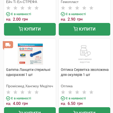
Ейч Ті Ел-СТРЕФА
Гемопласт
Є в наявності
Є в наявності
2.00
грн
2.90
грн
від
від
КУПИТИ
КУПИТИ
Gamma Ланцети стерильні
Оптика Серветка зволожена
одноразові 1 шт
для окулярів 1 шт
Промісмед Хангжоу Медітеч
Оптика
Є в наявності
Є в наявності
4.00
грн
6.50
грн
від
від